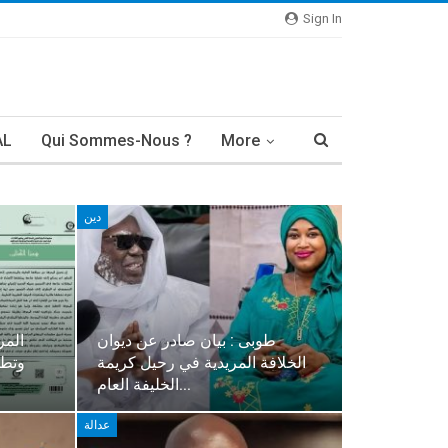
Sign In
AL
Qui Sommes-Nous ?
More
دين
طوبى : بيان صادر عن ديوان
المر
الخلافة المريدية في رحيل كريمة
وتطو
الخليفة العام…
عدالة