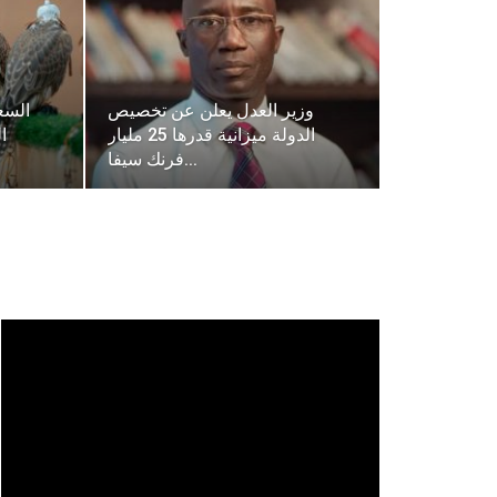
وزير العدل يعلن عن تخصيص
السعو
الدولة ميزانية قدرها 25 مليار
ا
فرنك سيفا…