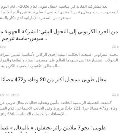
بعد مشاركته الفعّالة في مناسبة «م
المحجوب بن بيه ممثل رئيس المنتدى العالمي للسلم نيابة عن والده العالم الش
…
بدعوة من السفارة الإماراتية لدى دكار بالمش
من الجرد الكربوني إلى التحول البيئي: الشركة الجهوية م
سوس-ماسة تترجم التزامات المناخ…
2026
0
محمد التفراوتي
أصبحت الحكامة البيئية إحدى الركائز الأساسية لتدبير المرا
التحولات المتسارعة التي يشهدها العالم على مستوى المناخ والطاقة والموارد
…
المنطلق، تكتسب الحصيلة الكربونية ا
Août 3, 2026
0
وفاة، و472 مصابًا جراء 221 حادثًا مروريا.
وفي الجانب الاجتماعي، قدّم الصل
…
الإسعافات والخدمات الإنسانية لـ566 زائرًا، من بينهم 92 طفلًا
طوبى : نحو 7 ملايين زائر يحتفلون « بالمغال »