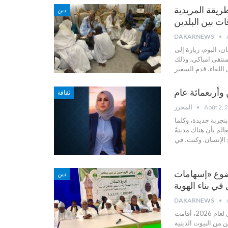
طريقة المريدية
دين
قات بين البلدين
DAKARNEWS
، اليوم، زيارة إلى
منتقى امباكي، وذلك
 اللقاء، قدم السفير
 وأربعمائة عام
ثقافة
Août 2, 
المحرر
بتجربة جديدة، وكلما
لم بأن هناك مدينةً
 الإنسان.
وكنت، في
ضوع «إسهامات
دين
DAKARNEWS
دكارنيوز-طوبى : في إطار الأنشطة الثقافية والعلمية ضمن فعاليات مغال لعام 2026، أقامت
من البيوت الدينية