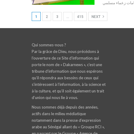
امات زعماء مسلمي
1
2
3
…
415
NEXT
Qui sommes-nous ?
Par la grâce de Dieu, nous précédons à
l’ouverture de ce Site d’information qui
porte le nom de « Dakarnews », c’est une
tribune d’information que nous espérons
qu’il répondra aux besoins de ceux qui
s’intéressent à l’information, à la science et
à la culture, et qu’il soit également un trait
d‘union qui nous lie à vous.
Nous sommes déjà depuis des années,
actifs dans le milieu médiatique
notamment dans la presse d’expression
arabe au Sénégal allant du « Groupe RCI »,
en passant par le Groupe « Agence de