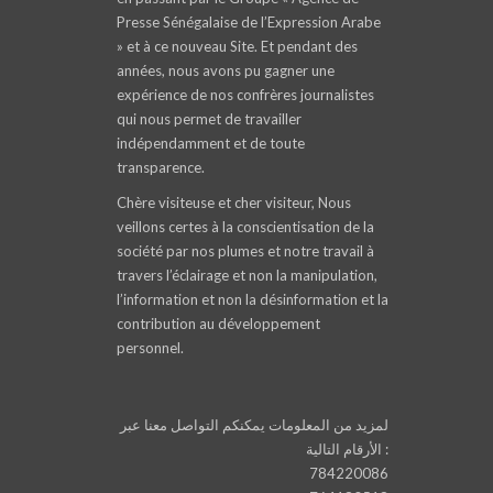
Presse Sénégalaise de l’Expression Arabe
» et à ce nouveau Site. Et pendant des
années, nous avons pu gagner une
expérience de nos confrères journalistes
qui nous permet de travailler
indépendamment et de toute
transparence.
Chère visiteuse et cher visiteur, Nous
veillons certes à la conscientisation de la
société par nos plumes et notre travail à
travers l’éclairage et non la manipulation,
l’information et non la désinformation et la
contribution au développement
personnel.
لمزيد من المعلومات يمكنكم التواصل معنا عبر
الأرقام التالية :
784220086