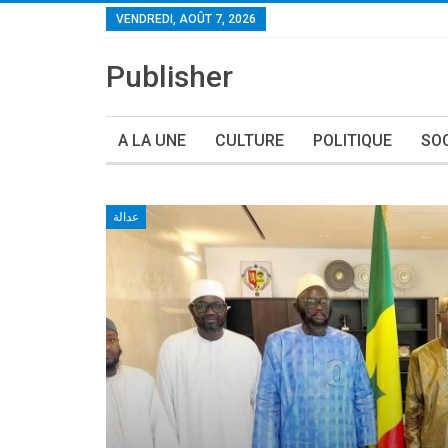
VENDREDI, AOÛT 7, 2026
Publisher
A LA UNE
CULTURE
POLITIQUE
SO
عدالة