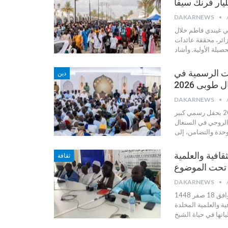
DAKARNEWS
كي غيندي فاطم خلال
ا الحدث الديني ، استقطب قرابة 7 ملايين زائر، محققة عائدات
وأشاد
ات الرسمية في
دين
DAKARNEWS
دكارنيوز (-طوبى-السنغال) : أسدل الستار على فعاليات مغال طوبى 2026 بحفل رسمي كبير
 الروحي في السنغال
وحدة والتضامن، إلى
قافية والعلمية
ثقافة
DAKARNEWS
دكارنيوز- طوبى : احتضنت مدينة طوبى، صباح اليوم الأحد 2 ٱوت 2026 الموافق 18 صفر 1448
ة والعلمية المخلدة
ياتها في حياة الشيخ