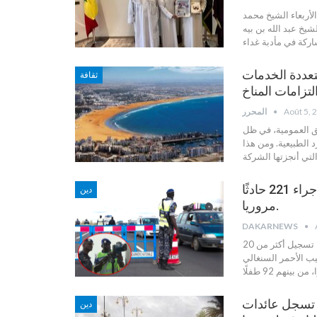
غال طوبى لعام 2026» ، قام اليوم الأربعاء الشيخ محمد
يخ عبد الله بن بيه
اركة في مأدبة غداء
تعددة الخدمات
ثقافة
Août 5, 
المحرر
فق العمومية، في ظل
 الطبيعية. ومن هذا
لتي أنجزتها الشركة
مغال طوبى:تسجيل أكثر من 20 وفاة، و472 مصابًا جراء 221 حادثًا
دين
مروريا.
DAKARNEWS
كشفت الحصيلة الرسمية الخاصة بتأمين وتغطية فعاليات مغال طوبى عن تسجيل أكثر من 20
يب الأحمر السنغالي
 فيما تسجل عائدات
دين