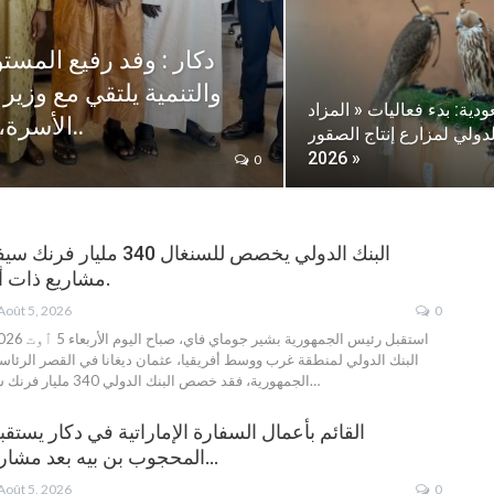
دكار : وفد رفيع المست
والتنمية يلتقي مع وزير
دية: بدء فعاليات « المزاد
الأسرة، ودور القضاة الشرعيين في المحاكم..
لدولي لمزارع إنتاج الصقور
2026 »
0
البنك الدولي يخصص للسنغال 340 
مشاريع ذات أولوية في البلاد.
Août 5, 2026
0
البنك الدولي لمنطقة غرب ووسط أفريقيا، عثمان ديغانا في القصر الرئا
…
الجمهورية، فقد خصص البنك الدولي 340 مليار فرنك سيفا لتمويل مشاريع
القائم بأعمال السفارة الإماراتية في دكار يست
المحجوب بن بيه بعد مشاركته الفعالة في…
Août 5, 2026
0