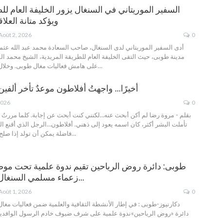
السفير الموريتاني في السنغال يزور الخليفة العام لل
ويؤكد متانة العلا
Août 2, 2026
0
أدى السفير الموريتاني لدى السنغال، صاحب السعادة محمد عبد الله عثمان
مدينة طوبى، حيث التقى الخليفة العام للطريقة المريدية، الشيخ محمد ال
…
على هامش فعاليات مغال طوبى.
وخلال
أخيرًا… واجهتُ أفلاطون موعدٌ تأخر ألفين
2026
0
بقلم - مروة رضا
لم أكن أبحث عنه…لكنني كنت أبحث عن إجابة.
كلما مررتُ 
تأملت البشر أكثر، كان اسمه يعود إلى ذهني.
أفلاطون…الرجل الذي أقنع العا
…
فاضلة يمكن أن تولد إذا صلح
طوبى: دائرة روض الرياحين تقيم ندوة علمية تحت مو
زعماء مسلمي السنغال في بناء الهوية…
Août 1, 2026
0
دائرة «روض الرياحين»ندوة علمية على شرف ضيوف خادم الرسول الوافدين 