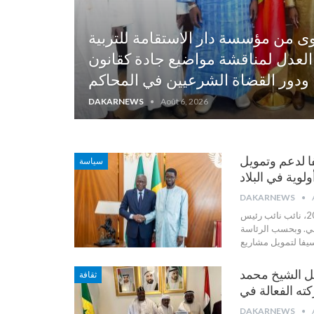
وى من مؤسسة دار الاستقامة للتربية
 العدل لمناقشة مواضيع جادة كقانون
DAKARNEWS
Août 6, 2026
مليار فرنك سيفا لدعم وتمويل
سياسة
DAKARNEWS
استقبل رئيس الجمهورية بشير جوماي فاي، صباح اليوم الأربعاء 5 ٱوت 2026، نائب نائب رئيس
سي.
وبحسب الرئاسة
قبل الشيخ محمد
ثقافة
DAKARNEWS