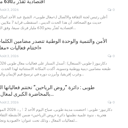
اقتصادية تُقدَّر بـ630 مليار فرنك سيفا
Août 3, 2026
0
أعلن رئيس لجنة الثقافة والاتّصال لـ«مغال طوبى»، الشيخ عبد الأحد امبا
حديث مع الصحافة، أن هذ
…
اقتصادية تُقدَّر بنحو 630 مليار فرنك سيفا، وفق الحصيلة الأولية.
الأمن والتنمية والوحدة الوطنية تتصدر مضامين الكلم
اختتام فعاليات «مغال طوبى 2026»
Août 3, 2026
0
طبعته مضامين دينية ووطنية وتنموية، أكدت المكانة الاستثنائية لهذا الحدث
…
وغرب إفريقيا، وأبرزت دوره في ترسيخ قيم الإيمان وال
طوبى : دائرة ”روض الرياحين“ تختتم فعالياتها الث
بالمحاضرة الكبرى لمغال تحت الموضوع…
Août 2, 2026
0
هجرية ، ندوة علمية نظمتها دائرة «روض الرياحين» ضمن الأنشطة الثقافي
…
لفعاليات المغال ، وذلك تحت عنوان: «العبودية وتجل