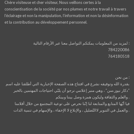
Chère visiteuse et cher visiteur, Nous veillons certes à la
conscientisation de la société par nos plumes et notre travail à travers
l’éclairage et non la manipulation, l’information et non la désinformation
et la contribution au développement personnel.
لمزيد من المعلومات يمكنكم التواصل معنا عبر الأرقام التالية :
784220086
764180518
من نحن :
بقدرة الله وتوفيقه نشرع في افتتاح هذه الصفحة الإخبارية التي أطلقنا عليه اسم
“دكار نيوز.سن” ، وهي منبر إعلامي نرجو أن يلبّي احتياجات المهتمين بالخبر
والعلم والثقافة وليكون همزة وصل بيننا وبينكم .
فيا أيّها المتابع والمتابعة لنا إنّنا نحرص على توعية المجتمع من خلال أقلامنا
والعمل في التنوير لاالتّضليل ، والإبلاغ لا الإخفاء ، والإسهام في تنمية الذات .