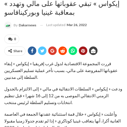
« إيكواس » تبقي عقوباتها على مالي وتهدد
بمعاقبة غينيا وبوركينافاسو
Last updated
Mar 26, 2022
By
Dakarnews
0
Share
قررت المجموعة الاقتصادية لدول غرب إفريقيا « إيكواس » إبقاء
عقوباتها المفروضة على مالي، بسبب تأخر عملية تسليم العسكريين
السلطة إلى مدنيين.
ودعت « إيكواس » السلطات الانتقالية في مالي « إلى الالتزام بالجدول
الزمني الانتقالي الموصى به من 12 إلى 16 شهرا » قبل تنظيم
انتخابات وتسليم السلطة لرئيس منتخب.
وأعلنت « إيكواس » خلال قمة استثنائية عقدتها الجمعة في العاصمة
الغانية أكرا، أنها يتعاقب غينيا كوناكري « إذا لم تقدم جدولا زمنيا مقبولا