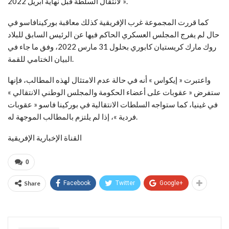
لانتقال السلطة قبل نهاية ابريل 2022 ».
كما قررت المجموعة غرب الإفريقية كذلك معاقبة بوركينافاسو في
حال لم يفرج المجلس العسكري الحاكم فيها عن الرئيس السابق للبلاد
روك مارك كريستيان كابوري بحلول 31 مارس 2022، وفق ما جاء في
البيان الختامي للقمة.
واعتبرت « إيكواس » أنه في حالة عدم الامتثال لهذه المطالب، فإنها
ستفرض « عقوبات على أعضاء الحكومة والمجلس الوطني الانتقالي »
في غينيا، كما ستواجه السلطات الانتقالية في بوركينا فاسو « عقوبات
فردية »، إذا لم يلتزم بالمطالب الموجهة له.
القناة الإخبارية الإفريقية
0
Share
Facebook
Twitter
Google+