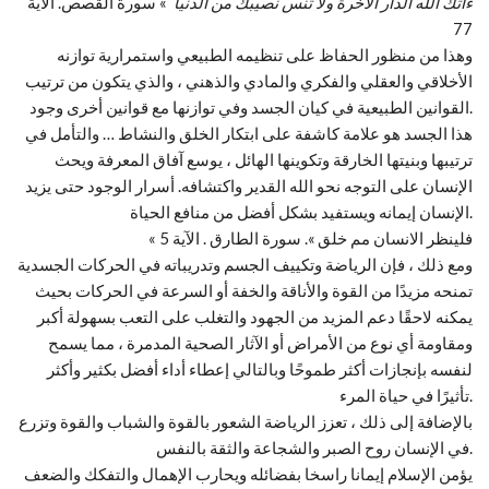
ءاتك الله الدار الاخرة ولا تنس نصيبك من الدنيا
» سورة القصص. الآية
77
وهذا من منظور الحفاظ على تنظيمه الطبيعي واستمرارية توازنه
الأخلاقي والعقلي والفكري والمادي والذهني ، والذي يتكون من ترتيب
القوانين الطبيعية في كيان الجسد وفي توازنها مع قوانين أخرى وجود.
هذا الجسد هو علامة كاشفة على ابتكار الخلق والنشاط … والتأمل في
ترتيبها وبنيتها الخارقة وتكوينها الهائل ، يوسع آفاق المعرفة ويحث
الإنسان على التوجه نحو الله القدير واكتشافه. أسرار الوجود حتى يزيد
الإنسان إيمانه ويستفيد بشكل أفضل من منافع الحياة.
« فلينظر الانسان مم خلق ». سورة الطارق . الآية 5
ومع ذلك ، فإن الرياضة وتكييف الجسم وتدريباته في الحركات الجسدية
تمنحه مزيدًا من القوة والأناقة والخفة أو السرعة في الحركات بحيث
يمكنه لاحقًا دعم المزيد من الجهود والتغلب على التعب بسهولة أكبر
ومقاومة أي نوع من الأمراض أو الآثار الصحية المدمرة ، مما يسمح
لنفسه بإنجازات أكثر طموحًا وبالتالي إعطاء أداء أفضل بكثير وأكثر
تأثيرًا في حياة المرء.
بالإضافة إلى ذلك ، تعزز الرياضة الشعور بالقوة والشباب والقوة وتزرع
في الإنسان روح الصبر والشجاعة والثقة بالنفس.
يؤمن الإسلام إيمانا راسخا بفضائله ويحارب الإهمال والتفكك والضعف