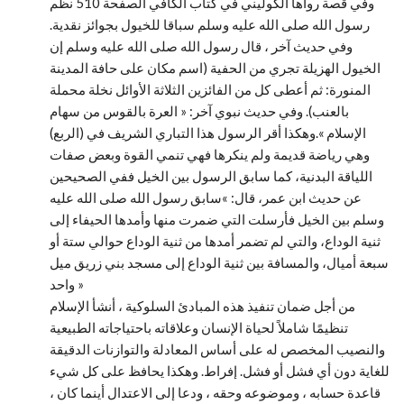
وفي قصة رواها الكوليني في كتاب الكافي الصفحة 510 نظم
رسول الله صلى الله عليه وسلم سباقا للخيول بجوائز نقدية.
وفي حديث آخر ، قال رسول الله صلى الله عليه وسلم إن
الخيول الهزيلة تجري من الحفية (اسم مكان على حافة المدينة
المنورة: ثم أعطى كل من الفائزين الثلاثة الأوائل نخلة محملة
بالعنب). وفي حديث نبوي آخر: « العرة بالقوس من سهام
الإسلام ».وهكذا أقر الرسول هذا التباري الشريف في (الربع)
وهي رياضة قديمة ولم ينكرها فهي تنمي القوة وبعض صفات
اللياقة البدنية، كما سابق الرسول بين الخيل ففي الصحيحين
عن حديث ابن عمر، قال: »سابق رسول الله صلى الله عليه
وسلم بين الخيل فأرسلت التي ضمرت منها وأمدها الحيفاء إلى
ثنية الوداع، والتي لم تضمر أمدها من ثنية الوداع حوالي ستة أو
سبعة أميال، والمسافة بين ثنية الوداع إلى مسجد بني زريق ميل
واحد »
من أجل ضمان تنفيذ هذه المبادئ السلوكية ، أنشأ الإسلام
تنظيمًا شاملاً لحياة الإنسان وعلاقاته باحتياجاته الطبيعية
والنصيب المخصص له على أساس المعادلة والتوازنات الدقيقة
للغاية دون أي فشل أو فشل. إفراط. وهكذا يحافظ على كل شيء
قاعدة حسابه ، وموضوعه وحقه ، ودعا إلى الاعتدال أينما كان ،