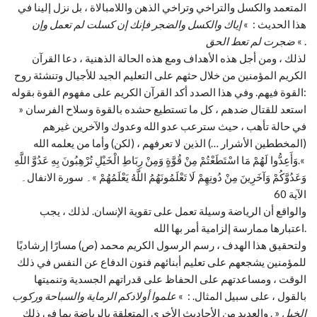
المتعمد والكسل والتراخي وتراخي الذهن واللامبالاة ، بل نزل إلينا في
هذا الحديث : »
إياك والكسل والضجر فإنك إن كسلت لم تعمل وإن
« .
ضجرت لم تعط الحق
لذلك ، ومن أجل هذه الأهداف ومع هذه الحالة الذهنية ، دعا القرآن
الكريم المؤمنين من خلال حثهم على التعليم الجيد للأجيال وتنشئة روح
القوة فيهم. وفي هذا الصدد أكد القرآن الكريم على مفهوم القوة بقوله:
» استعد للقتال ضدهم ، كل ما تستطيع حشده بالقوة وسلاح الفرسان
في حالة تأهب ، حيث سترعب عدو الله وعدوك والآخرين غيرهم
(المخططين الأشرار …) الذين لا تعرفهم ، (لكن) وأما من يعلمه الله
».وَأَعِدُّوا لَهُمْ مَا اسْتَطَعْتُمْ مِنْ قُوَّةٍ وَمِنْ رِبَاطِ الْخَيْلِ تُرْهِبُونَ بِهِ عَدُوَّ اللَّهِ
وَعَدُوَّكُمْ وَآخَرِينَ مِنْ دُونِهِمْ لَا تَعْلَمُونَهُمُ اللَّهُ يَعْلَمُهُمْ »۔ سورة الانفال۔
الآية 60
والواقع أن الرياضة وسيلة تعمل على تقوية الإنسان. لذلك ، يجب
اعتبارها ممارسة إلزامية أمر بها الله.
ولتحقيق هذا الهدف ، رسم الرسول الكريم محمد (ص) مسارًا إرشاديًا
للمؤمنين يشجعهم على تعليم أبنائهم فنون الدفاع عن النفس في ذلك
الوقت ، ومساعدتهم على الحفاظ على قدراتهم الجسدية وتنميتها
بالقول ، على سبيل المثال. : »
علموا أولادكم الرماية والسباحة وركوب
الخيل
« . والعديد من الأحاديث الأخرى المتعلقة بالرياضة بما في ذلك