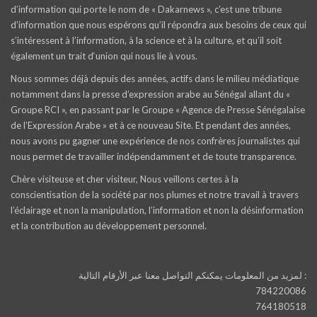
d’information qui porte le nom de « Dakarnews », c’est une tribune
d’information que nous espérons qu’il répondra aux besoins de ceux qui
s’intéressent à l’information, à la science et à la culture, et qu’il soit
également un trait d‘union qui nous lie à vous.
Nous sommes déjà depuis des années, actifs dans le milieu médiatique
notamment dans la presse d’expression arabe au Sénégal allant du «
Groupe RCI », en passant par le Groupe « Agence de Presse Sénégalaise
de l’Expression Arabe » et à ce nouveau Site. Et pendant des années,
nous avons pu gagner une expérience de nos confrères journalistes qui
nous permet de travailler indépendamment et de toute transparence.
Chère visiteuse et cher visiteur, Nous veillons certes à la
conscientisation de la société par nos plumes et notre travail à travers
l’éclairage et non la manipulation, l’information et non la désinformation
et la contribution au développement personnel.
لمزيد من المعلومات يمكنكم التواصل معنا عبر الأرقام التالية :
784220086
764180518