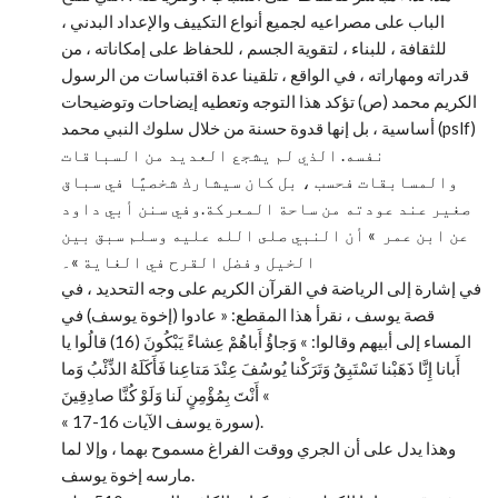
الباب على مصراعيه لجميع أنواع التكييف والإعداد البدني ،
للثقافة ، للبناء ، لتقوية الجسم ، للحفاظ على إمكاناته ، من
قدراته ومهاراته ، في الواقع ، تلقينا عدة اقتباسات من الرسول
الكريم محمد (ص) تؤكد هذا التوجه وتعطيه إيضاحات وتوضيحات
أساسية ، بل إنها قدوة حسنة من خلال سلوك النبي محمد (pslf)
نفسه. الذي لم يشجع العديد من السباقات
والمسابقات فحسب ، بل كان سيشارك شخصيًا في سباق
صغير عند عودته من ساحة المعركة.وفي سنن أبي داود
عن ابن عمر » أن النبي صلى الله عليه وسلم سبق بين
الخيل وفضل القرح في الغاية »۔
في إشارة إلى الرياضة في القرآن الكريم على وجه التحديد ، في
قصة يوسف ، نقرأ هذا المقطع: « عادوا (إخوة يوسف) في
المساء إلى أبيهم وقالوا: » وَجاؤُ أَباهُمْ عِشاءً يَبْكُونَ (16) قالُوا يا
أَبانا إِنَّا ذَهَبْنا نَسْتَبِقُ وَتَرَكْنا يُوسُفَ عِنْدَ مَتاعِنا فَأَكَلَهُ الذِّئْبُ وَما
أَنْتَ بِمُؤْمِنٍ لَنا وَلَوْ كُنَّا صادِقِينَ «
« سورة يوسف الآيات 16-17).
وهذا يدل على أن الجري ووقت الفراغ مسموح بهما ، وإلا لما
مارسه إخوة يوسف.