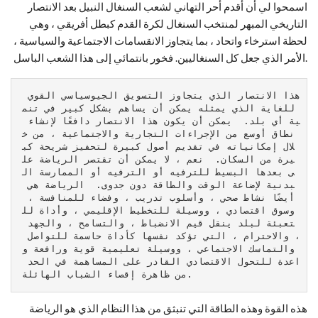
اسمحوا لي أن أقدم أحر التهاني لشعب السنغال النبيل بعد الانتصار
التاريخي المبهر لمنتخب السنغال لكرة القدم كبطل أفريقي ، وهي
لحظة استرخاء واتحاد ، بما يتجاوز الانقسامات الاجتماعية والسياسية ،
الأمر الذي جعل كل السنغاليين. فخور بانتمائي إلى هذا الشعب الباسل.
هذا الانتصار الذي يتجاوز التسويق الجيوسياسي القوي 
للغاية الذي يمثله يمكن أن يساهم بشكل كبير في تنم
ية أي بلد.  يمكن أن يكون هذا الانتصار دافعًا لإنشاء 
نطاق أوسع من الإجراءات التجارية والاجتماعية ، من خ
لال إمكانياته في تقديم أصول كبيرة لتحفيز شريحة كب
يرة من السكان.  نعم ، لا يمكن أن تقتصر الرياضة عل
ى بعدها البسيط للترفيه أو الترفيه أو الممارسة ال
بدنية لإضاعة الوقت والطاقة دون جدوى.  الرياضة هي 
أيضًا نشاط صحي ، وأسلوب تدريب ، وفضاء للمنافسة ، 
وسوق اقتصادي ، ووسيلة للتخطيط الإقليمي ، وأداة لل
تعبئة لبلد ينقل قيم الانضباط ، والتسامح ، والجهد 
، والاحترام ، التي تؤكد نفسها كأداة حاسمة للتواصل 
والتماسك الاجتماعي ، ووسيلة تعليمية قوية ورافعة و
اعدة للتحول الاقتصادي القادر على المساهمة في الحد 
من ظاهرة إقصاء الشباب الهائلة.
هذه القوة وهذه الطاقة التي تنبثق من هذا النظام الذي هو الرياضة