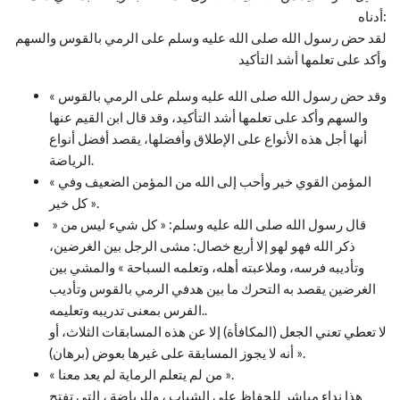
أدناه:
لقد حض رسول الله صلى الله عليه وسلم على الرمي بالقوس والسهم
وأكد على تعلمها أشد التأكيد
« وقد حض رسول الله صلى الله عليه وسلم على الرمي بالقوس
والسهم وأكد على تعلمها أشد التأكيد، وقد قال ابن القيم عنها
أنها أجل هذه الأنواع على الإطلاق وأفضلها، يقصد أفضل أنواع
الرياضة.
« المؤمن القوي خير وأحب إلى الله من المؤمن الضعيف وفي
كل خير ».
» قال رسول الله صلى الله عليه وسلم: « كل شيء ليس من
ذكر الله فهو لهو إلا أربع خصال: مشى الرجل بين الغرضين،
وتأديبه فرسه، وملاعبته أهله، وتعلمه السباحة » والمشي بين
الغرضين يقصد به التحرك ما بين هدفي الرمي بالقوس وتأديب
الفرس بمعنى تدريبه وتعليمه..
لا تعطي تعني الجعل (المكافأة) إلا عن هذه المسابقات الثلاث، أو
أنه لا يجوز المسابقة على غيرها بعوض (برهان) ».
« من لم يتعلم الرماية لم يعد معنا ».
هذا نداء مباشر للحفاظ على الشباب ، وللرياضة ، التي تفتح