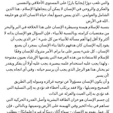
والتي تلعب دورًا إيجابيًا بارزًا على المستوى الأخلاقي والنفسي
والفكري والروحي في الإنسان لا يمكن أن يتجاهلها الإسلام ، هذا الدين
الشامل والعولمي ، الذي يمس جميع أبعاد حياة الانسان الذي هو خليفة
الله في الأرض .
بنسبة للإسلام هيمنة وسيطرة الإنسان على هذا الخلافة في البر والبحر
من مقتضيات كرامته. وبالنسبة للأنبياء ، فإن السؤال هو الإنسان بذاته لا
أكثر ولا أقل إنها أهم مسألة للأنبياء من كل شيء ٱخر الذي يجب أن
يقود إليه الإنسان. كان هدفهم دائمًا بناء الإنسان، بمجرد أن يصنع
الإنسان ، كل شيء يسير على ما يرام. الأمر متروك للإنسان وفقًا
للإسلام للاستفادة من هذه الفرصة التي يقدمها الإرشاد بعيون مفتوحة
، ولهذا يجب عليه استخدام علمه ببصيرة. يجب عليه أولا أن يفكر ويقدر
ثم يختار. هذا هو الرجل الذي يجب أن يرسم حياته ، وفي أي اتجاه يجب
أن يسير!
و أن يكون الإنسان مسؤولاً عن توجيه غرائزه وميوله إلى الطريق
الصحيح وتعديلها ، وإلا فقد يرتكب أخطاء قد تؤدي به إلى التسلية التي
قد تؤدي به إلى العبث والعزلة عن الذات.
إن جسم الإنسان هو خزان الطاقة البشرية وأصل القدرة الحركية التي
تساهم في بناء الخير وفي الهيمنة على الأرض وتنميتها. وبالتالي ، فإن
كل عمل يقوم به الإنسان – سواء أكان دينيًا أو غيره (علمانيًا) – يتطلب