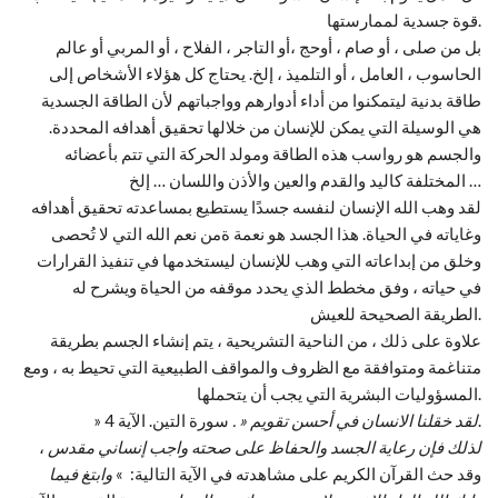
قوة جسدية لممارستها.
بل من صلى ، أو صام ، أوحج ،أو التاجر ، الفلاح ، أو المربي أو عالم
الحاسوب ، العامل ، أو التلميذ ، إلخ. يحتاج كل هؤلاء الأشخاص إلى
طاقة بدنية ليتمكنوا من أداء أدوارهم وواجباتهم لأن الطاقة الجسدية
هي الوسيلة التي يمكن للإنسان من خلالها تحقيق أهدافه المحددة.
والجسم هو رواسب هذه الطاقة ومولد الحركة التي تتم بأعضائه
المختلفة كاليد والقدم والعين والأذن واللسان … إلخ …
لقد وهب الله الإنسان لنفسه جسدًا يستطيع بمساعدته تحقيق أهدافه
وغاياته في الحياة. هذا الجسد هو نعمة ةمن نعم الله التي لا تُحصى
وخلق من إبداعاته التي وهب للإنسان ليستخدمها في تنفيذ القرارات
في حياته ، وفق مخطط الذي يحدد موقفه من الحياة ويشرح له
الطريقة الصحيحة للعيش.
علاوة على ذلك ، من الناحية التشريحية ، يتم إنشاء الجسم بطريقة
متناغمة ومتوافقة مع الظروف والمواقف الطبيعية التي تحيط به ، ومع
المسؤوليات البشرية التي يجب أن يتحملها.
سورة التين. الآية 4.
لقد خقلنا الانسان في أحسن تقويم « .
»
لذلك فإن رعاية الجسد والحفاظ على صحته واجب إنساني مقدس
،
وقد حث القرآن الكريم على مشاهدته في الآية التالية: »
وابتغ فيما