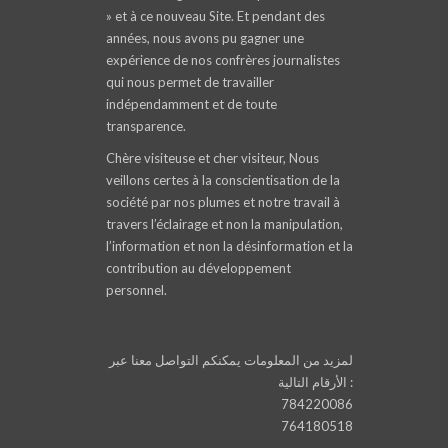
» et à ce nouveau Site. Et pendant des
années, nous avons pu gagner une
expérience de nos confrères journalistes
qui nous permet de travailler
indépendamment et de toute
transparence.
Chère visiteuse et cher visiteur, Nous
veillons certes à la conscientisation de la
société par nos plumes et notre travail à
travers l’éclairage et non la manipulation,
l’information et non la désinformation et la
contribution au développement
personnel.
لمزيد من المعلومات يمكنكم التواصل معنا عبر
الأرقام التالية :
784220086
764180518