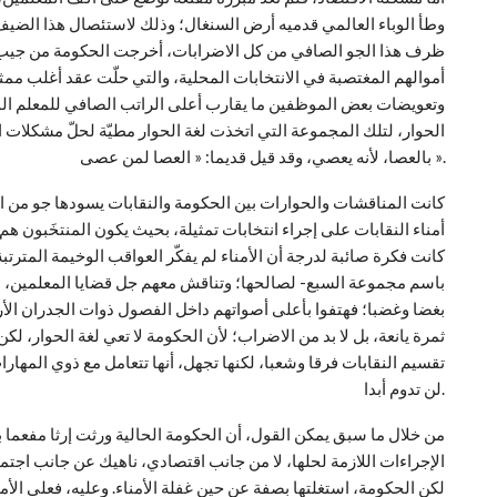
وطأ الوباء العالمي قدميه أرض السنغال؛ وذلك لاستئصال هذا الضيف 
ظرف هذا الجو الصافي من كل الاضرابات، أخرجت الحكومة من جيب 
أموالهم المغتصبة في الانتخابات المحلية، والتي حلّت عقد أغلب ممث
وتعويضات بعض الموظفين ما يقارب أعلى الراتب الصافي للمعلم ال
الحوار، لتلك المجموعة التي اتخذت لغة الحوار مطيّة لحلّ مشكلات الم
بالعصا، لأنه يعصي، وقد قيل قديما: « العصا لمن عصى ».
كانت المناقشات والحوارات بين الحكومة والنقابات يسودها جو من ا
أمناء النقابات على إجراء انتخابات تمثيلة، بحيث يكون المنتخَبون ه
كانت فكرة صائبة لدرجة أن الأمناء لم يفكّر العواقب الوخيمة المترتب
باسم مجموعة السبع- لصالحها؛ وتناقش معهم جل قضايا المعلمين، لكن
بغضا وغضبا؛ فهتفوا بأعلى أصواتهم داخل الفصول ذوات الجدران الأر
ثمرة يانعة، بل لا بد من الاضراب؛ لأن الحكومة لا تعي لغة الحوار، 
تقسيم النقابات فرقا وشعبا، لكنها تجهل، أنها تتعامل مع ذوي المهار
لن تدوم أبدا.
من خلال ما سبق يمكن القول، أن الحكومة الحالية ورثت إرثا مفعما ب
الإجراءات اللازمة لحلها، لا من جانب اقتصادي، ناهيك عن جانب اجتم
لكن الحكومة، استغلتها بصفة عن حين غفلة الأمناء. وعليه، فعلى الأم