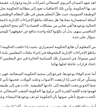
لقد شهد الميدان التربوي السنغالي اضرابات عارمة وحوارات عقيمة من
تف بها الحكومة، وأبرز تلك الاتفاقيات تعود إلى مطالبة الحكومة بحل 
الوظيفة العمومية، حيث ظلّ المعلم يعيش في ظل النظام الوظيفي ا
أسئلة استفسارية مفادها: هل مشكلة تباطؤ الإجراءات الإدارية ناجم
الحالية بوعودها أهي تعاني من مشكلات اقتصادية؟ ألم تنجح الحكوم
التنافسي بينهم، بدل أن تكوّنوا كتلة واحدة تدافع عن حقوقهم؟ للوص
سؤال على حدة.
من المعلوم أن طابع الحكومة استمراري، بحيث إذا خلفت الحكومة الس
تباطؤ الإجراءات الإدارية الملحوظة في إجراء ملفات المعلمين سُنة ا
ليس مسوغا، في استمرار تلك السياسة الجائرة في حق المعلمين ال
اتخاذ قرارات عاجلة لحلها نهائيا.
أما عدم الوفاء بوعودها، فيرجع إلى سجية الحكومة السنغالية، فهي 
وتسكّن حركة حتى إذا ارتفعت الأصوات وعلت الويلات، فحينها تأتي كس
صفا الجو ورجعت الطبيعة إلى عادتها الطبيعية، عادت هي إلى طبيعته
فهموا هذه اللعبة القذرة التي تراوغ بها الحكومة الشعب السنغالي ع
الحدث تصيح بأعلى صوتها بأن الحكومة لم تف بوعودها البيضاء، وغير مستعدة للوفاء.
أما مشكلة الاقتصاد، فلم تعد مبررة مقنعة توضع على أكفّ المعلمين