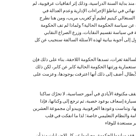
ذ بداية السنة الدراسية، وذلك إثر اتفاقيات عرقوبية، لم
نهائي في تباطؤ الإجراءات الإدارية وعدم العدالة في
لسنغالي كيتيم لطيم أو كغريب مريب، ومن هنا نطرح
ة عن سياسة الحكومة الحالية؟ ولماذا لم تف الحكومة
ة في سياسة تقسيم النقابات، وزرع الصراع النقابي
ول إلى أجوبة بيانية لهذه الأسئلة السالفة سنجيب عن كل
الفة ثغرات، تسدها الحكومة اللاحقة، بناء على ذلك فإن
ستعمارية ورثتها الحكومة الحالية كابر عن كابر، لكن ذلك
أبطال. أضف إلى ذلك أنها اعترفت بوجودها، وعزمت على
تقف مكتوفة الأيادي في أمور حساسية، لا تحرّك ساكنا
يارة إسعاف بوعود خصبة، ثم ترجع إلى وكناتها، فإذا
ا، وتناست وعودها العرقوبية. ويبدو أن مجموعة العشرين
امة والنظام التعليمي خاصة؛ لذا ما انفكت في قلب
، فقد ساندوا الحكومة، وصاموا عن كل الاضرابات منذ أن