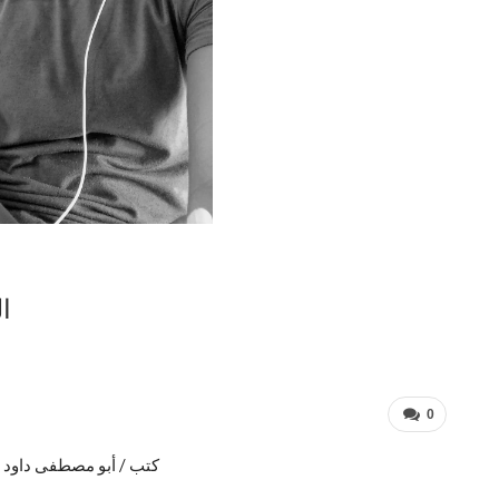
ال
0
كتب / أبو مصطفى داود 