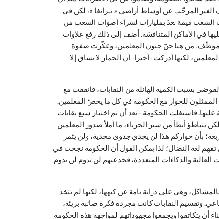
الغير المرحّب عن أوساط أراضي « تيرانغا »، لكن في
الشعب قيمة تعدّ بمليارات لشراء أصوات الشعب من
ليها في الأماكن المتنافسَة. أضف إلى ذلك رفع علاوات
موظّف، من هنا جنّ جنون المعلمين، وعكّرت صفوة
علمين، لكنها أدركت -أخيرا- أن الحمار لا يساق إلا
لفوضى بسبب الكمية الهائلة من النقابات، فاتفقت مع
م الممثلون للحوار مع الحكومة في كل ما يخصّ المعلمين.
ة عليها. فاستغلت الحكومة –بعد أن تم اختيار سبع نقابات
 بتباطؤ أبطأ من سير الحرباء، ما أملأ صدور المعلمين
بعة؛ بأن حواركم هذا لن يجدي جدوى مجدية، ولن يثمر
لكن تفهم لغة النضال؛ لذا يمكن القول أن الحكومة نجحت في
ات العالية والذكاءات المتعددة، فخدعتهم لن تدوم لن تدوم
المشاكل، وهي على دراية تامة عن كنهها، لكنها لم تتخذ
اعي. وتقسيم النقابات كانت مجردة فكرة صائبة بريئة،
ناء أن يتكاتفوا ويجمعوا مجهوداتهم لمواجهة هذه الحكومة