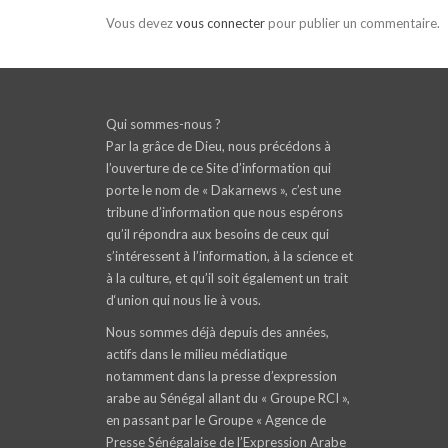
Vous devez
vous connecter
pour publier un commentaire.
Qui sommes-nous ?
Par la grâce de Dieu, nous précédons à
l’ouverture de ce Site d’information qui
porte le nom de « Dakarnews », c’est une
tribune d’information que nous espérons
qu’il répondra aux besoins de ceux qui
s’intéressent à l’information, à la science et
à la culture, et qu’il soit également un trait
d‘union qui nous lie à vous.
Nous sommes déjà depuis des années,
actifs dans le milieu médiatique
notamment dans la presse d’expression
arabe au Sénégal allant du « Groupe RCI »,
en passant par le Groupe « Agence de
Presse Sénégalaise de l’Expression Arabe