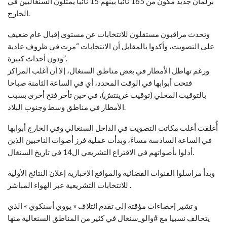
برلمان جديد مكون من 165 نائبا بينهم 15 نائبا يمثلون السنغاليين في
الخارج.
وتحدث مراقبون مستقلون للانتخابات عن مستوى إقبال عام ضعيف
على التصويت، وأكدوا بالمقابل أن الانتخابات “مرت في ظروف عادية
ودون أحداث كبيرة”.
ورغم تهاطل الأمطار في بعض مناطق السنغال، إلا أن أغلب المراكز
فتحت أبوابها في الوقت المحدد، أي في الساعة الثامنة صباحا
بالتوقيت المحلي (توقيت غرينتش)، في حين تأخر فتح أخرى بسبب
الأمطار في مناطق وسط وجنوب البلاد.
أُغلقت أغلب مكاتب التصويت في الداخل السنغالي وفي الخارج أبوابها
في الساعة السادسة مساءً، وبدأت عملية فرز أصوات الناخبين الذين
أدلوا بأصواتهم في الاقتراع التشريعي ال14 في تاريخ السنغال.
وبدأ مراسلوا القنوات الفضائية والمواقع الإخبارية إعلان النتائج الأولية
للانتخابات التشريعية عبر الهواء المباشر .
و تشير إحصاءات مؤقتة إلى تقدم ائتلاف « يووي أسنكوي » الذي
يتحالف نسبيا مع #والو_سنغال في كثير من المناطق السنغالية منها