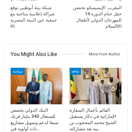
المغرب: الإيسيسكو تحتضن
شبكة بيئة أبوظبي توقع
حفل ختام الدورة 14
شراكة إعلامية مناخية مع
للمهرجان الدولي لأطفال
جمعية عين البيئة المصرية
السلام￼
￼
You Might Also Like
More From Author
ثقافة
سياسة
القائم بأعمال السفارة
البنك الدولي يخصص
الإماراتية في دكار يستقبل
للسنغال 340 مليار فرنك
الشيخ محمد المحجوب بن
سيفا لدعم وتمويل مشاريع
بيه بعد مشاركته…
ذات أولوية في…