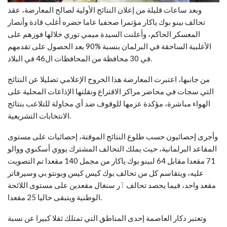
وبعد ساعات قليلة من إعلان النتائج الأولية لصالح المعارضة، عقد
تحالف بينو بوك ياكار مؤتمرا صحفيا عاما حضره أغلب قادة وأنصار
المعسكر الحاكم، وأعلنت السيدة ميمي توري خلالها فوزهم على
الأغلبية الساحقة في البرلمان بنسبة %90 بعد الحصول على تقدمهم
في 30 محافظة من المحافظات ال46 في البلاد.
من جانبها، اعتبرت المعارضة هذا الخروج الإعلامي تضليلا عن النتائج
التي سجات في محاضر مراكز الاقتراع ونقلتها الإذاعات المحلية على
الهواء مباشرة، مؤكدة عزمها للوقوف ضد أي محاولة للتلاعب بنتائج
الانتخابات التشريعية.
وأجرى إحصائيون حسب طلوع النتائج الموقتة، إحصائيات على مستوى
المقاعد البرلمانية، حيث يملك التحالف المشترك يووي أسكنوي ووالو
71 مقعدا مقابل 64 لبينو بوك ياكار من مجمل 140 مقعدا تم التصويت
عليه، ويتقاسم كل من تحالف بوك كيس كيس وبونتو بي وسيرفاتر
مقعد واحد، فيما يحصد تحالف ٱر سنغال مقعدين على مستوى اللائحة
الوطنية ويتبقى حاليا 25 مقعدا.
وتعتبر دكار العاصمة إحدى المناطق التي تمتلك ثقلا كبيرا عن نسبة