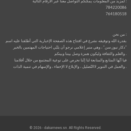
لمزيد من المعلومات يمكنكم التواصل معنا عبر الأرقام التالية :
784220086
764180518
من نحن :
بقدرة الله وتوفيقه نشرع في افتتاح هذه الصفحة الإخبارية التي أطلقنا عليه اسم
“دكار نيوز.سن” ، وهي منبر إعلامي نرجو أن يلبّي احتياجات المهتمين بالخبر
والعلم والثقافة وليكون همزة وصل بيننا وبينكم .
فيا أيّها المتابع والمتابعة لنا إنّنا نحرص على توعية المجتمع من خلال أقلامنا
والعمل في التنوير لاالتّضليل ، والإبلاغ لا الإخفاء ، والإسهام في تنمية الذات .
© 2026 - dakarnews.sn. All Rights Reserved.