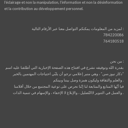
l’éclairage et non la manipulation, l’information et non la désinformation
et la contribution au développement personnel.
لمزيد من المعلومات يمكنكم التواصل معنا عبر الأرقام التالية :
784220086
764180518
من نحن :
بقدرة الله وتوفيقه نشرع في افتتاح هذه الصفحة الإخبارية التي أطلقنا عليه اسم
“دكار نيوز.سن” ، وهي منبر إعلامي نرجو أن يلبّي احتياجات المهتمين بالخبر
والعلم والثقافة وليكون همزة وصل بيننا وبينكم .
فيا أيّها المتابع والمتابعة لنا إنّنا نحرص على توعية المجتمع من خلال أقلامنا
والعمل في التنوير لاالتّضليل ، والإبلاغ لا الإخفاء ، والإسهام في تنمية الذات .