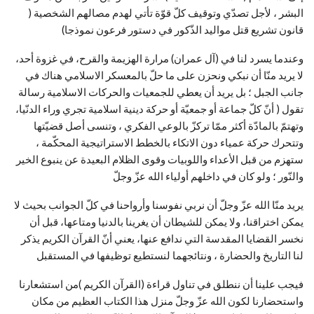
البشر ، لأجل تصدّي وتوقيف كلّ قوّة تأتي لهدم مصالهم الشخصية (
قانون تشريع قتل مواليد الذّكور في دستور فرعون نموذجا)
وعندما يسرد لنا في (آل عمران) مرارة الهزيمة والقرح، في غزوة أحد،
لا يريد منّا أن نبكي ونحزن على ما حلّ بالمعسكر الاسلامي هناك في
جانب الجبل ؛ بل يريد أن يعطي للجمعيات والحركات الاسلامية رسالة
تقول ( أنّ كلّ جماعة أو جمعيّة أو حركة دينية اسلامية تجري وراء الدنّيا،
وتهتمّ بالمادّة أكثر ممّا تركزّ بالوعي الفكري ، وتنسى أصل قضيّتها
وتتحرك حركة عمياء دون الاتكاء بالخطط الاستراتيجية المحكّمة ،
ستهزم من قبل الأعداء واللوبيات وقوى الظلام البعيدة عن ينبوع الخير
والنّور ؛ ولو كان في داخلهم أولياء الله عزّ وجلّ
يريد منّا الله عزّ وجلّ أن نربي نفوسنا وأرواحنا في كلّ الجوانب بحيث لا
يمكن اختراقنا، ولا يمكن للشيطان أن يغرينا بالدنيا ومتاعها، قبل أن
نخسر القضايا المقدسة التي ندافع عنها، يعني أنّ القرآن الكريم يذكر
لنا التاريخ والحضارة ، ونتائجهما لنستطيع توظيفها في المستقبل
فيجب علينا أن ننطلق في تناول قراءة (القرآن الكريم )من استشعارنا
واستحضارنا لكون الله عزّ وجلّ منزل هذا الكتاب العظيم من مكان