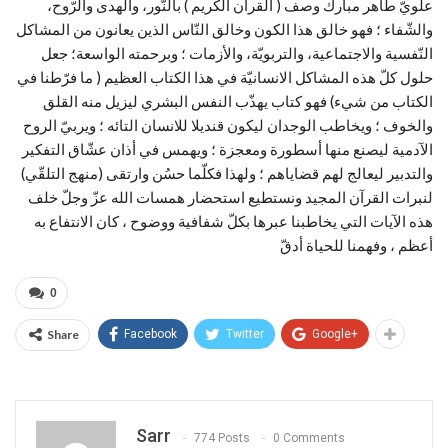
علويّ طاهر مبارك وصف ( القرآن الكريم ) بالنّور، والهدى والرّوح،
والشّفاء ؛ فهو خالق هذا الكون وخالق النّاس الذين يعانون من المشاكل
النّفسية والاجتماعية، والتربويّة، والأزمات ؛ وبرحمته الواسعة؛ جعل
حلول كلّ هذه المشاكل الانسانيّة في هذا الكتاب العظيم ( ما فرّطنا في
الكتاب من شيء) فهو كتاب يهذّب النفس البشري ليزيل منه القلق
والخوف ؛ ويخاطب الوجدان ليكون قنديلا للانسان التائه ؛ ويربيّ الروح
الآدمية ليصنع منها أسطورة ومعجزة ؛ ويهمس في أذان عشّاق التفكير
والتدبير ليعالج لهم قضاياهم ؛ ولهذا فكلّما حسُن وارتقى (منهج التلقّي)
لنبرات القرآن المجيد ونستطيع استحضار همسات الله عزّ وجلّ خلف
هذه الآيات التي يخاطبنا عبرها بكلّ شفافية ووضوح ، كان الانتفاع به
أعظم ، وفهمنا للحياة أدقّ
0
Share
Facebook
Twitter
Google+
Sarr
774 Posts
0 Comments