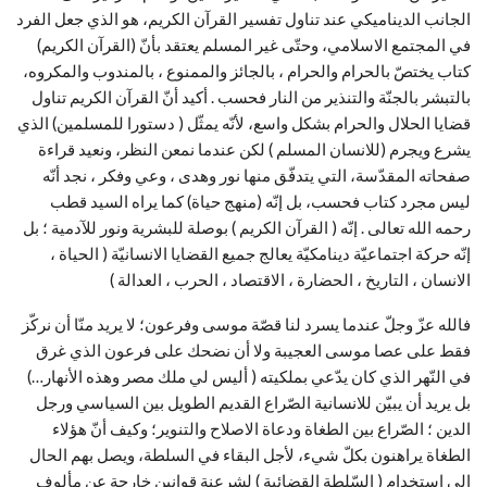
الجانب الديناميكي عند تناول تفسير القرآن الكريم، هو الذي جعل الفرد
في المجتمع الاسلامي، وحتّى غير المسلم يعتقد بأنّ (القرآن الكريم)
كتاب يختصّ بالحرام والحرام ، بالجائز والممنوع ، بالمندوب والمكروه،
بالتبشر بالجنّة والتنذير من النار فحسب . أكيد أنّ القرآن الكريم تناول
قضايا الحلال والحرام بشكل واسع، لأنّه يمثّل ( دستورا للمسلمين) الذي
يشرع ويجرم (للانسان المسلم ) لكن عندما نمعن النظر، ونعيد قراءة
صفحاته المقدّسة، التي يتدفّق منها نور وهدى ، وعي وفكر ، نجد أنّه
ليس مجرد كتاب فحسب، بل إنّه (منهج حياة) كما يراه السيد قطب
رحمه الله تعالى . إنّه ( القرآن الكريم ) بوصلة للبشرية ونور للآدمية ؛ بل
إنّه حركة اجتماعيّة دينامكيّة يعالج جميع القضايا الانسانيّة ( الحياة ،
الانسان ، التاريخ ، الحضارة ، الاقتصاد ، الحرب ، العدالة )
فالله عزّ وجلّ عندما يسرد لنا قصّة موسى وفرعون؛ لا يريد منّا أن نركّز
فقط على عصا موسى العجيبة ولا أن نضحك على فرعون الذي غرق
في النّهر الذي كان يدّعي بملكيته ( أليس لي ملك مصر وهذه الأنهار…)
بل يريد أن يبيّن للانسانية الصّراع القديم الطويل بين السياسي ورجل
الدين ؛ الصّراع بين الطغاة ودعاة الاصلاح والتنوير؛ وكيف أنّ هؤلاء
الطغاة يراهنون بكلّ شيء، لأجل البقاء في السلطة، ويصل بهم الحال
إلى استخدام ( السّلطة القضائية ) لشرعنة قوانين خارجة عن مألوف