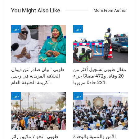
You Might Also Like
More From Author
دين
دين
مغال طوبى:تسجيل أكثر من
طوبى : بيان صادر عن ديوان
20 وفاة، و472 مصابًا جراء
الخلافة المريدية في رحيل
221 حادثًا مروريا.
كريمة الخليفة العام …
دين
دين
الأمن والتنمية والوحدة
طوبى : نحو 7 ملايين زائر