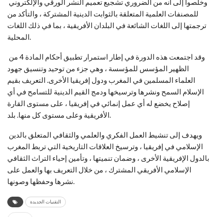
وخلصوا إلى أنه من الضروري تشجيع تعميم النشر الورقي والإلكتروني
للمصنفات العلمية المتعلقة بالثوابت الدينية المشتركة ، والتأكد من
ترجمتها إلى اللغات الشائعة في البلدان الأفريقية ، بما في ذلك اللغات
المحلية.
وقد اجتمعت هذه الدورة في إطار استمرار تطبيق أحكام المادة 4 من
الظهير المؤسس للمؤسسة ، وهي جزء من توحيد وتنسيق جهود
العلماء المسلمين في المغرب ودول إفريقيا الأخرى. التعريف بقيم
الإسلام السمح ونشرها وترسيخها ودمج القيم الدينية للتسامح في أي
إصلاح يخضع له أي عمل إنمائي في إفريقيا ، على مستوى القارة
الأفريقية وعلى مستوى كل منها. بلد.
ويهدف إلى تنشيط العمل الفكري والعلمي والثقافي المتعلق بالدين
الإسلامي في إفريقيا ، وترسيخ العلاقات التاريخية التي تربط المغرب
بالدول الإفريقية الأخرى ، وضمان تنميتها ، وتأمين إحياء التراث الثقافي
الإسلامي الأفريقي المشترك ، من خلال التعريف بها والعمل على
نشرها وحفظها وصونها.
التقنيات الجديدة