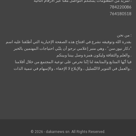
لمزيد من المعلومات يمكنكم التواصل معنا عبر الأرقام التالية :
784220086
764180518
من نحن :
بقدرة الله وتوفيقه نشرع في افتتاح هذه الصفحة الإخبارية التي أطلقنا عليه اسم
“دكار نيوز.سن” ، وهي منبر إعلامي نرجو أن يلبّي احتياجات المهتمين بالخبر
والعلم والثقافة وليكون همزة وصل بيننا وبينكم .
فيا أيّها المتابع والمتابعة لنا إنّنا نحرص على توعية المجتمع من خلال أقلامنا
والعمل في التنوير لاالتّضليل ، والإبلاغ لا الإخفاء ، والإسهام في تنمية الذات .
© 2026 - dakarnews.sn. All Rights Reserved.