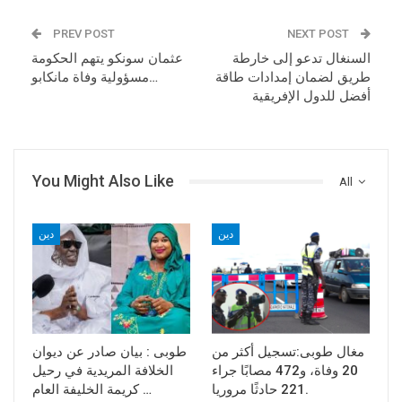
PREV POST
NEXT POST
السنغال تدعو إلى خارطة
عثمان سونكو يتهم الحكومة
طريق لضمان إمدادات طاقة
مسؤولية وفاة مانكابو…
أفضل للدول الإفريقية
You Might Also Like
All
دين
دين
مغال طوبى:تسجيل أكثر من
طوبى : بيان صادر عن ديوان
20 وفاة، و472 مصابًا جراء
الخلافة المريدية في رحيل
221 حادثًا مروريا.
كريمة الخليفة العام …