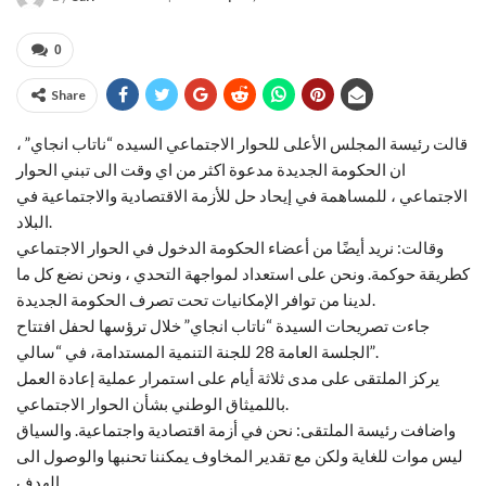
0
Share
قالت رئيسة المجلس الأعلى للحوار الاجتماعي السيده “ناتاب انجاي” ،
ان الحكومة الجديدة مدعوة اكثر من اي وقت الى تبني الحوار
الاجتماعي ، للمساهمة في إيحاد حل للأزمة الاقتصادية والاجتماعية في
البلاد.
وقالت: نريد أيضًا من أعضاء الحكومة الدخول في الحوار الاجتماعي
كطريقة حوكمة. ونحن على استعداد لمواجهة التحدي ، ونحن نضع كل ما
لدينا من توافر الإمكانيات تحت تصرف الحكومة الجديدة.
جاءت تصريحات السيدة “ناتاب انجاي” خلال ترؤسها لحفل افتتاح
الجلسة العامة 28 للجنة التنمية المستدامة، في “سالي”.
يركز الملتقى على مدى ثلاثة أيام على استمرار عملية إعادة العمل
باللميثاق الوطني بشأن الحوار الاجتماعي.
واضافت رئيسة الملتقى: نحن في أزمة اقتصادية واجتماعية. والسياق
ليس موات للغاية ولكن مع تقدير المخاوف يمكننا تحنبها والوصول الى
الهدف .