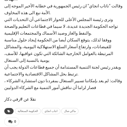
وقالت “ناتاب انجاي” ان رئيس الجمهورية في خطابه الأخير الموجه إلى
الأمة نبع الى هذه المخاوف.
وترى رئيسة المجلس الأعلى للحوار الاجتماعي أن التحديات التي
تواجه الحكومة الجديدة عديدة، لا سيما في قطاعات التعليم والصحة
والنفط والغاز وصيد الأسماك والمجتمعات الإقليمية.
ووفقا لذلك، يتوقع السكان أيضا من الحكومة إيجاد حلول مناسبة
للفيضانات، وارتفاع أسعار السلع الاستهلاكية اليومية، والمشاكل
المرتبطة بالعوامل الخارجية الشائكة التي تكون عواقبها، للأسف،
يومية بالنسبة إلى السنغال
ويقدر رئيس لجنة التنمية المستدامة أن جميع قطاعات الدولة يجب أن
ترتبط بحل المشاكل الاقتصادية والاجتماعية.
وقالت: لم يعد بإمكاننا تسيير السنغال بمفردنا دون استشارة الشركاء ،
فصار لزاما أن نناقش أمور التنمية مع الشركاء الدوليين
نقلا عن #رفي دكار
ماكي صال
انتاب انجاي
الحكومة السنغالية
0