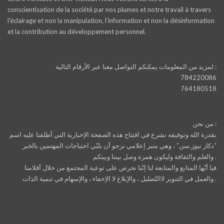
conscientisation de la société par nos plumes et notre travail à travers
l’éclairage et non la manipulation, l’information et non la désinformation
et la contribution au développement personnel.
لمزيد من المعلومات يمكنكم التواصل معنا عبر الأرقام التالية :
784220086
764180518
من نحن :
بقدرة الله وتوفيقه نشرع في افتتاح هذه الصفحة الإخبارية التي أطلقنا عليه اسم
“دكار نيوز.سن” ، وهي منبر إعلامي نرجو أن يلبّي احتياجات المهتمين بالخبر
والعلم والثقافة وليكون همزة وصل بيننا وبينكم .
فيا أيّها المتابع والمتابعة لنا إنّنا نحرص على توعية المجتمع من خلال أقلامنا
والعمل في التنوير لاالتّضليل ، والإبلاغ لا الإخفاء ، والإسهام في تنمية الذات .