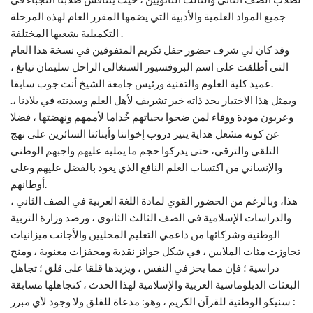
جميع المواد العلمية والأدبية التي يضمها المقرر العام لهذه المرحلة
التكميلية بشعبها المختلفة .
وقد كان لي شرف حضور حفل تكريم المتفوقين في نسخة هذا العام
التي أطلقت على اسم البروفسيور السنغالي الراحل سليمان نيانغ ،
عميد كلية العلوم والتقنية ورئيس جامعة الشيخ أنت جوب سابقا.
.ويمثل هذا الاختيار بحد ذاته خير تشريف لأهل العلم وسدنته في بلادنا ،
وعربون مودة ووفاء لمن ضحوا بحياتهم خُداما لأممهم ونهضتها ، فضلا
عن كونه مشعل هداية ينير دروب إخواننا وأبنائنا السائرين على نهج
التلقي والترقي، حتى يدركوا حجم ما يمليه عليهم واجبهم الوطني
والإنساني من اكتساب العلم النافع الذي يعود بالفضل عليهم وعلى
أوطانهم.
هذا، وبالرغم من الحضور القوي لمادة اللغة العربية في الصف الثاني ،
والدراسات الإسلامية في الصف الثالث الثانوي ، ورصد وزارة التربية
الوطنية وشركائها من داعمي التعليم المحليين والأجانب ميزانيات
تجاوزت مئات الملايين ، في شكل جوائز نقدية ومحفزات معنوية ، ومنح
دراسية ؛ فإن مما يحز في النفس ، ويزيدها قلقا على قلق ؛ تجاهل
البعثات الدبلوماسية العربية والإسلامية لهذا الحدث ، كتجاهلها مسابقة
: سنيكو الوطنية للقرآن الكريم ، وهو: مدعاة للقلق ولا وجود لأي مبرر