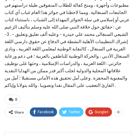
مطبوعات وأجهزة ، ومنح كفالة للطلاب المتفوقين طيلة دراستهم في
الجامعات السنغالية . ومما لاحظنا في جوائز هذا العام غياب أي كتاب
عربي أو إسلامي في سلة الجوائز المهداة إلى الشباب ، باستثناء كتاب
عن : حقائق حول خلافة النبي صلى الله عليه وسلم بتأليف الزعيم
الشيعي السنغالى محمد علي حيدرة – وعليه ألف تعليق وتعليق – . 3-
إشراك التنظيمات الأهلية النشطة في الدفاع عن حقوق دارسي اللغة
العربية في السنغال ، كالنقابة الوطنية لمعلمي اللغة العربية ، ونادي
السنغال الأدبي ، والحركة الوطنية للناطقين بالعربية ؛ في دعم ورعاية
جائزتي : اللغة العربية ، والدراسات الإسلامية ، وحثها على توظيف
علاقاتها المحلية والدولية لجلب أكبر قدر ممكن من الهدايا النقدية
والمعنوية المحفزة . وعلى أمل تحقيق هذه الأماني مستقبلا ؛ آمل من
القارئ التعقيب على المقال نقدا وتصويبا . والله يتولانا وإياكم .
0
Share
Facebook
Twitter
Google+