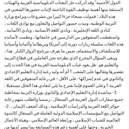
الدول الأجنبية.” وقد أدركت جل البعثات الدبلوماسية الغربية والهيئات
المنبثقة منها أهمية توظيف القوة الناعمة لإثبات حضورها الشعبي في
هذه البلاد ؛ فمولت بسخاء جزءا كبيرا من مشروعات وبرامج وزارة
التربية الوطنية، ومدت جسور التواصل والتعاون مع نوادي اللغات ،
كنادي اللغة الإنجليزية ، ونادي اللغة الأسبانية ، ونادي الألمانية ،
واستقطبت المتفوقين من الدارسين في جامعاتها ، ونظمت لأساتذة
هذه اللغات سلسلة زيارات دورية إلى أمريكا وبريطانيا وألمانيا وأسبانيا
للاستكشاف والاستجمام، ضمن ما يعرف ببرنامج الزوار الكبار . هذا ،
ويبقى السؤال المحرج الذي نطرحه نحن العاملين في قطاع التربية
والتعليم هو : هل يعود غياب الدبلوماسية العربية في هذا الحدث إلى
تقصيرها وتعاليها على الشعب ؟ أم أنه وليد رغبة إدارة التعليم الإعدادي
والثانوي في عدم إشراكها -على الأقل – في رعاية المتفوقين في اللغة
العربية ؟ وعلى العموم فإننا نقترح ما يلي لتفادي هذا الخلل مستقبلا :
1- مناشدة إدارة التعليم الإعدادي والثانوي بوزارة التربية بمخاطبة
جميع سفارات الدول العربية في السنغال ، رسميا والطلب منهم رعاية
جوائز اللغة العربية والدراسات الإسلامية ، وذلك أضعف الإيمان . . 2-
التواصل مع المؤسسات الإسلامية الدولية العاملة في السنغال كالندوة
العالمية للشباب الإسلامي ، ورابطة العالم الإسلامي ، وهيئة الأعمال
الخيرية ، وحثها على أهمية دعم هذه المسابقة بما تيسر لديها من