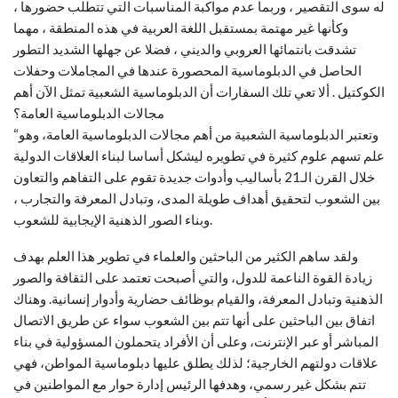
له سوى التقصير ، وربما عدم مواكبة المناسبات التي تتطلب حضورها ،
وكأنها غير مهتمة بمستقبل اللغة العربية في هذه المنطقة ، مهما
تشدقت بانتمائها العروبي والديني ، فضلا عن جهلها الشديد التطور
الحاصل في الدبلوماسية المحصورة عندها في المجاملات وحفلات
الكوكتيل . ألا تعي تلك السفارات أن الدبلوماسية الشعبية تمثل الآن أهم
مجالات الدبلوماسية العامة؟
“وتعتبر الدبلوماسية الشعبية من أهم مجالات الدبلوماسية العامة، وهو
علم تسهم علوم كثيرة في تطويره ليشكل أساسا لبناء العلاقات الدولية
خلال القرن الـ21 بأساليب وأدوات جديدة تقوم على التفاهم والتعاون
بين الشعوب لتحقيق أهداف طويلة المدى، وتبادل المعرفة والتجارب ،
وبناء الصور الذهنية الإيجابية للشعوب.
ولقد ساهم الكثير من الباحثين والعلماء في تطوير هذا العلم بهدف
زيادة القوة الناعمة للدول، والتي أصبحت تعتمد على الثقافة والصور
الذهنية وتبادل المعرفة، والقيام بوظائف حضارية وأدوار إنسانية. وهناك
اتفاق بين الباحثين على أنها تتم بين الشعوب سواء عن طريق الاتصال
المباشر أو عبر الإنترنت، وعلى أن الأفراد يتحملون المسؤولية في بناء
علاقات دولتهم الخارجية؛ لذلك يطلق عليها دبلوماسية المواطن، فهي
تتم بشكل غير رسمي، وهدفها الرئيس إدارة حوار مع المواطنين في