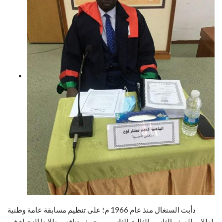
دأبت السنغال منذ عام 1966 م؛ على تنظيم مسابقة عامة وطنية
لطلاب الصف الثاني والثالث الثانويين ، حيث يتنافس طلابنا النجباء في