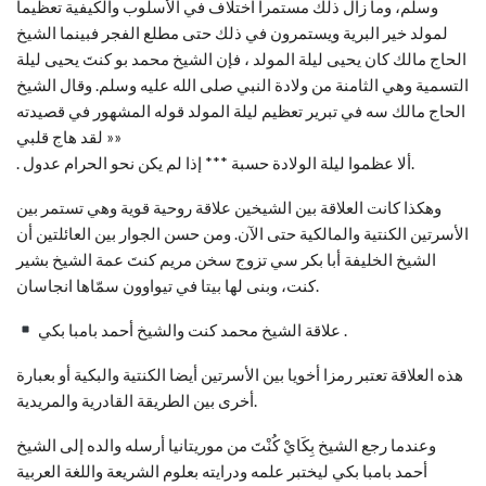
وسلم، وما زال ذلك مستمرا اختلاف في الأسلوب والكيفية تعظيما
لمولد خير البرية ويستمرون في ذلك حتى مطلع الفجر فبينما الشيخ
الحاج مالك كان يحيى ليلة المولد ، فإن الشيخ محمد بو كنتَ يحيى ليلة
التسمية وهي الثامنة من ولادة النبي صلى الله عليه وسلم. وقال الشيخ
الحاج مالك سه في تبرير تعظيم ليلة المولد قوله المشهور في قصيدته
« لقد هاج قلبي»
. ألا عظموا ليلة الولادة حسبة *** إذا لم يكن نحو الحرام عدول.
وهكذا كانت العلاقة بين الشيخين علاقة روحية قوية وهي تستمر بين
الأسرتين الكنتية والمالكية حتی الآن. ومن حسن الجوار بين العائلتين أن
الشيخ الخليفة أبا بكر سي تزوج سخن مريم كنتَ عمة الشيخ بشير
كنت، وبنی لها بيتا في تيواوون سمّاها انجاسان.
علاقة الشيخ محمد كنت والشيخ أحمد بامبا بكي .
هذه العلاقة تعتبر رمزا أخويا بين الأسرتين أيضا الكنتية والبكية أو بعبارة
أخرى بين الطريقة القادرية والمريدية.
وعندما رجع الشيخ بِكَايْ كُنْتَ من موريتانيا أرسله والده إلى الشيخ
أحمد بامبا بكي ليختبر علمه ودرايته بعلوم الشريعة واللغة العربية