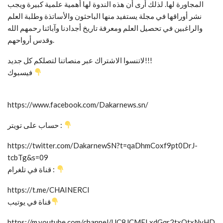
المجاورة لها. لذلك أرى أن هذه الندوة لها أهمية علمية كبيرة ويجب
نشر أوراقها في مجلة يستفيد منها الباحثون والأساتذة وطلبة العلم
والراغبين في تحصيل العلم ومعرفة تاريخ أجدادنا وآبائنا رحمهم الله
وقدس أرواحهم.
لاتنسوا الاشتراك عبر منصاتنا لتصلكم كل جديد!!!
فيسبوك
https://www.facebook.com/Dakarnews.sn/
حساب على تويتر :
https://twitter.com/DakarnewSN?t=qaDhmCoxf9pt0DrJ-
tcbTg&s=09
قناة في تلغرام :
https://t.me/CHAINERCI
قناة في يوتيب
https://m.youtube.com/channel/UC8JCMELxdGqr2txQtxNyHD