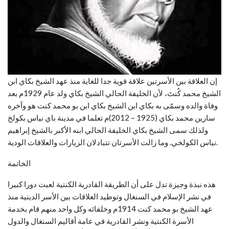
إن العلاقة بين الأسرتين علاقة قوية جدا للغاية منذ عهد الشيخ بكاي ابن
الشيخ محمد كُنتَ، لأن الخليفة الحالي الشيخ بكاي ولد عام 1929م بعد
وفاة والده وسمّى به بكاي ابن الشيخ بكاي ابن بو محمد كنت هو وآخره
سارين محمد بكاي (1925 – 2012)م تعلما في مدينة باي نياس بكولخ
ولذلك سمى الشيخ بكاي الخليفة الحالي ابنه الأكبر بالشيخ إبراهيم
نياس الكولخي. وما زالت الأسرتان تتبادلان الزيارات والعلاقات الودية.
الخاتمة
هذه نبذة وجيزة تدل على أن الطريقة القادرية الكنتية لعبت دورا كبيرا
في نشر الإسلام في السنغال وتوطيد العلاقات بين الأسر الدينية منذ
عهد الشيخ بو محمد كنت 1914م وخلفائه وكل واحد منهم قام بخدمة
الأسرة الكنتية ونشر القادرية في عامة أقاليم السنغال والدول