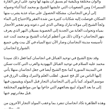
وألوان مختلفة وبكيفية لم يسبق أن يشهد لها وجود على أرض القارة
السمراء ). ومن الصعوبات التي عايشها الشيخ بو محمد كنتا أثناء وصوله
إلى أرض النجاسان، مشكلة الحصول على مياه عذبة يشرب منها
السكان. فوصلت إليه شكايات كثيرة من شدة الفقر والاحتياج إلى الماء
ولجأ الشيخ إلى مولاه تبارك وتعالى الذي لتي دعوته وتم تفجير الأحجار
بمياه وتحولت الغابة من الجدبة إلى الخصوبة بسيلان النهر الذي يعرف
بنهر النجاسان » وكان ذلك من أعظم كرامات الشيخ بو محمد كنت عند
تأسيسه مدينة النجاسان وصار الآن تنبع المياه في كل بيت وفي جميع
الشوارع انجاسان.
وقد نجح الشيخ في توحيد القبائل في انجاسان كما فعل ذلك سيدنا
محمد عليه السلام في توحيد القبائل اليهودية والعرب التي كانت تسكن
في المدينة المنورة كما نجح الشيخ أيضا في جعل انجاسان منهلا يأتي
إليها الناس من كل فج عميق . لطلب العلم والتبرك وطلب الرزق في
موسم المولد. كما يأتي إلى النجاسان التجار قبل المولد ويقيمون فيها
إلى ما بعد المولد لبيع بضائعهم التي جاءوا بها من مواطنهم المختلفة
قبل مغادرتهم عنها.
وهذه الظاهرة تكاد انجاسان تنفرد بما وعقب المولد التجار الآخرون من
السنغاليين