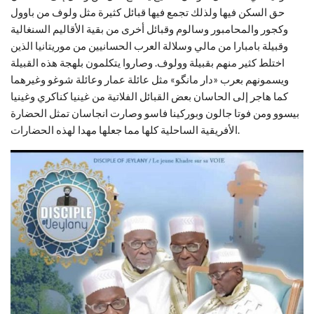
حق السكن فيها ولذلك تجمع فيها قبائل كثيرة مثل ولوف من باوول
وكجور والمحامبور وسالوم وقبائل أخرى من بقية الأقاليم السنغالية
وقبيلة بامبارا من مالي وسلالة العرب الحسانيين من موريتانيا الذين
اختلط كثير منهم بقبيلة وولوف. وصاروا يتكلمون بلهجة هذه القبيلة
ويسمونهم بعرب «دار مانگو» مثل عائلة عمار وعائلة شوغو وغيرهما
كما هاجر إلى الحاسان بعض القبائل الفلاتية من غينيا كناكري وغينيا
بيسوو ومن فوتا جالون وبوركينا فاسو وصارت انجاسان تمثل الحضارة
الأفريقية الساحلية كلها مما جعلها مهدا لهذه الحضارات.