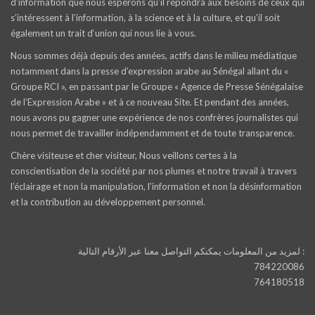
d’information que nous espérons qu’il répondra aux besoins de ceux qui
s’intéressent à l’information, à la science et à la culture, et qu’il soit
également un trait d‘union qui nous lie à vous.
Nous sommes déjà depuis des années, actifs dans le milieu médiatique
notamment dans la presse d’expression arabe au Sénégal allant du «
Groupe RCI », en passant par le Groupe « Agence de Presse Sénégalaise
de l’Expression Arabe » et à ce nouveau Site. Et pendant des années,
nous avons pu gagner une expérience de nos confrères journalistes qui
nous permet de travailler indépendamment et de toute transparence.
Chère visiteuse et cher visiteur, Nous veillons certes à la
conscientisation de la société par nos plumes et notre travail à travers
l’éclairage et non la manipulation, l’information et non la désinformation
et la contribution au développement personnel.
لمزيد من المعلومات يمكنكم التواصل معنا عبر الأرقام التالية :
784220086
764180518