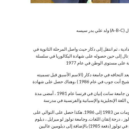
ادية ، ثم انتقل إلى دكار حيث واصل المرحلة الثانوية في
ين حصوله على شهادة البكالوريا في سلسلة A4 بامتياز في عام 1978 ، ومع حبه للغة شاكيسبير
 بعد التحاقه في جامعة دكار (الاسم الأسبق قبل تسميته
وبعد حصوله على درجة البكالوريوس في اللغات الأجنبية التطبيقية من جامعة سانت إتيان في فرنسا عام 1981 ، أمضى مدة
عاد إلى فرنسا ، ولكن هذه المرة إلى تولوز حيث حصل على عدة دبلومات من 1983 إلى 1986. هكذا حصل على التوالي على
 ، درجة إتقان اللغات. وجامعة تولوز لو ميرايل ، دبلوم
من معهد الدراسات السياسية في تولوز (دفعة 1985) بالإضافة إلى دبلومين عاليين (DS) في القانون الاقتصادي في النقل