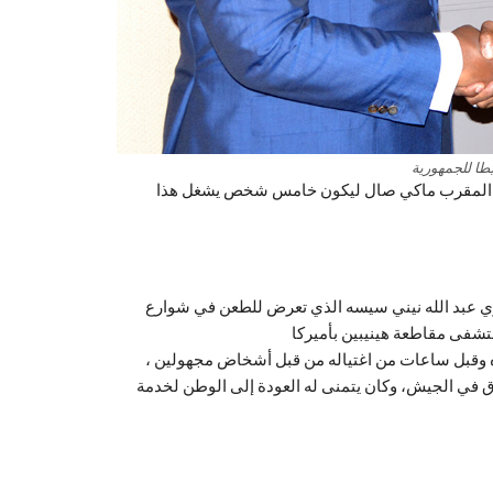
طا للجمهورية
هورية من قبل زميله المقرب ماكي صال ليكون خامس شخص يشغل هذا
يط الجمهوري عبد الله نيني سيسه الذي تعرض للطعن في شوارع
اده وقبل ساعات من اغتياله من قبل أشخاض مجهولين ،
رق في الجيش، وكان يتمنى له العودة إلى الوطن لخدمة