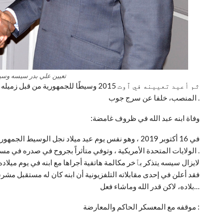
تعيين علي بدر سيسه وسي
ثم أعيد تعيينه في ٱوت 2015 وسيطًا للجم
المنصب، خلفا عن سرج جوب .
:وفاة ابنه عبد الله في ظروف غامضة
في 16 أكتوبر 2019 ، وهو نفس يوم عيد ميلاد نجل الوس
الولايات المتحدة الأمريكية ، وتوفي متأثراً بجروح في صدره في مستشفى مقاطعة هينيبين بأميركا .
لايزال سيسه يتذكر بٱخر مكالمة هاتفية أجراها مع ابنه في يوم ميل
فقد أعلن في إحدى مقابلاته التلفزيونية أن ابنه كان له مستقبل مش
بلاده، لاكن قدر الله وماشاء فعل…
موقفه مع المعسكر الحاكم والمعارضة :