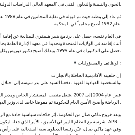
الجوي والتنمية والتعاون الفني في ‘المعهد العالي الدراسات الدولية والتطوير بجامعة العلوم الاجتماعية في تولوز.
ثم عا
عام 1992 أصبح محامياً في المحكمة.
في العام نفسه، حصل على برنامج هيبر هيمفري للمتابعة عن إقامة أكاد
أثناء إقامته في الولايات المتحدة وتحديدا في معهد الإدارة العامة ب
حصل على الدكتوراه في عام 1999. وبذلك أصبح دكتور دوريس بكلية الحقوق بجامعة هاملين في سانت. -بول ، مينيسوتا.
الوظائف والمسؤوليات:
إن خلفيته الأكاديمية الحافلة بالانجازات
والشخصية القيادية القوية ، دفعتا السيد علي بدر سيسه إلى احتلال مناصب عالية في الدولة ذات مسؤولية.
فبين عام 2004 إلى 2007 ،شغل منصب المستشار الخا
الرياضة وأصبح الأمين العام للحكومة ثم مفوضا خاصا لدى وزير الدولة .
وبعد خروج ماكي صال من الحكومة، إثر خلافات سياسية حادة مع الر
شرسة مع النظام الليبرالي الأسبق ، الأمر الذي جعله ليكون عضو مؤسس حزب التحالف من أجل الجمهورية -APR- .
وفي عهد ماكي صال، عيّن رئيسا الديبلوماسية السنغالية على رأس و