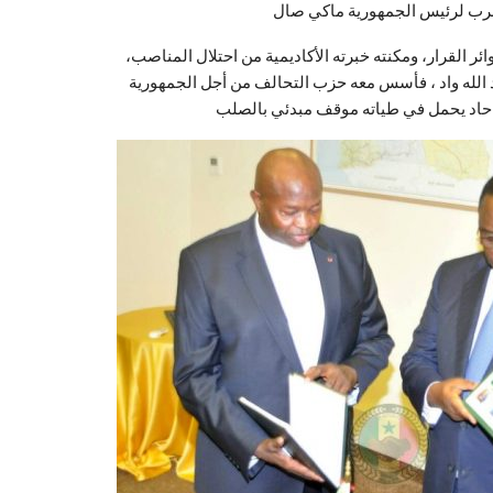
ر القرار، ومكنته خبرته الأكاديمية من احتلال المناصب،
، فأسس معه حزب التحالف من أجل الجمهورية -APR- ونال منه منصب