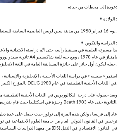
عودة إلى محطات من حياته:
الولادة :
ولد علي بدر سيسه (A-B-C) يوم 16 فبراير 1958 من مدينة سين لويس العاصمة السابقة للسنغال .
الدراسة والتكوين :
بدأ مسيرته العلمية في مسقط رأسه حتى أتّم دراسته الابتدائية والاعد
ثانوية سيدو نورو تال إلى ح
جعله ليكون أول حائز على جائزة المسابقة العامة في اللغة الانجليزية على مستوى الوطن في عام 1977 .
استمر « سيسه » في دراسة اللغات الأجنبية ، الإنجليزية والإسبانية ،
بالمؤرخ الكبير شيخ أنت جوب في عام 1986 ) ،وهناك حصل على شهادة DEUG في اللغات الأجنبية التطبيقية في عام 1980.
وجيزة في اسكتلندا حيث قام بتدريس اللغة الإنجليزية والإسبانية والفرنسية في مدرسة Beath الثانوية حتى عام 1983.
ترخيص في القانون الدولي العام من جامعة العلوم الاجتماعية في تولوز