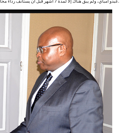
عبدو امباي، ولم يبق هناك إلا لمدة 7 أشهر قبل أن يستأنف رداء محاميه.