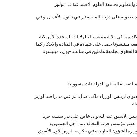
د إلى وطنه حيث تم قبوله في نقابة المحامين في عام 1988 بعد حصوله على درجة الماجستير في قانون الأعمال. و في
يمية في ولاية مينيسوتا بالولايات المتحدة الأمريكية.
جامعة مينيسوتا حصل على شهادة في القيادة والابتكار كما
ص ومدير الديوان لرئيس الوزراء ماكي صال، ثم عين مديرا فنيا لوزير
ئيس الأسبق عبد الله واد، خاض علي بدر سيسه حربا
زارة الشؤون الخارجية في حكومة الوزير الأول الأسبق