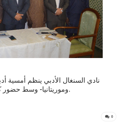
نادي السنغال الأدبي ينظم أمسية أدبي
وموريتانيا- وسط حضور كوكبة من السفراء والأدباء والشعراء.
0