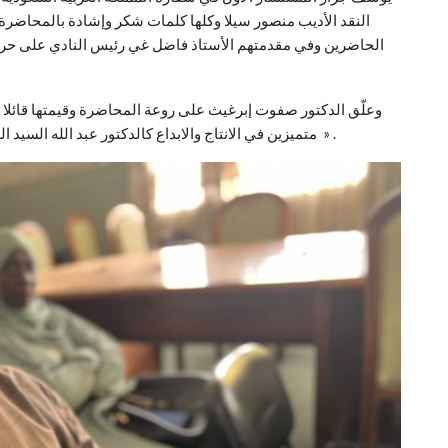
النقد الأديب منصور سيلا وكلها كلمات شكر وإشادة بالمحاضرة 
الحاضرين وفي مقدمتهم الأستاذ فاضل غي رئيس النادي على حرصه
وعلّق الدكتور صفوت إبرغيث على روعة المحاضرة وقيمتها قائلا : »
متميزين في الانتاج والابداع كالدكتور عبد الله السيد الذي قرأ على مسامع الحاضرين ورقة ثرية في الأدب العربي » .