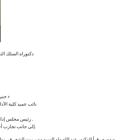
دكتوراه السلك الثالث في عام 1990 . ودكتور
-2020- حتى الآن رئيس وحدة » اللغة – النص والتجديد »
2008- 2017 نائب عميد كل
2013-2015 رئيس مجلس إدارة المركز الوطني للخدمات الجامعية .
إلى جانب تجارب أخرى ونشرات علمية ومؤلفات .قرأها مقدم البرنامج.
وبدوره ، قرأ الدكتور عبد الله ولد السيد مدير بيت الشعر في ن