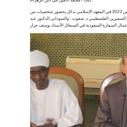
أقام نادي السنغال الأدبي أمسية أدبية مساء اليوم الجمعة 18 مارس 2022 في المعهد الإسلامي بدكار بحضور شخصيات من
 السفيرين الفلسطيني د. صفوت ، والسوداني الدكتور عبد