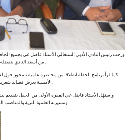
ورحب رئيس النادي الأدبي السنغالي الأستاذ فاضل غي بجميع الحاض
من أسعد النادي بتفضله وحضوره في هذا المساء الباذخ المتألق بالكلمات الجميلة .
كما قرأ برنامج الحفلة انطلاقا من محاضرة علمية تتمحور حول ال
الأمسية بعرض قصائد شعرية عربية على لسان كوكبة من شعراء نادي السنغالي الأدبي.
واستهّل الأستاذ فاضل غي الفقرة الأولى من الحفل بتقديم نبذة 
ومسيرته العلمية الثرية والمناصب التي تقلدها قبل أي يصل إلى إدارة بيت الشعر في نواكشوط.