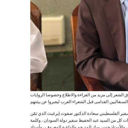
 الشعر إلى مزيد من القراءة والاطلاع وخصوصا الروايات
 السنغاليين القدامى قبل الشعراء العرب ليعبروا عن بيئتهم
فير الفلسطيني سعادة الدكتور صفوت إبرغيث الذي ثمّن
ت كل من السيد عبد الحفيظ سفير دولة السودان ، وكلمة
، والأستاذ حسن سك المترجم والداعية المعروف ، وأستاذ