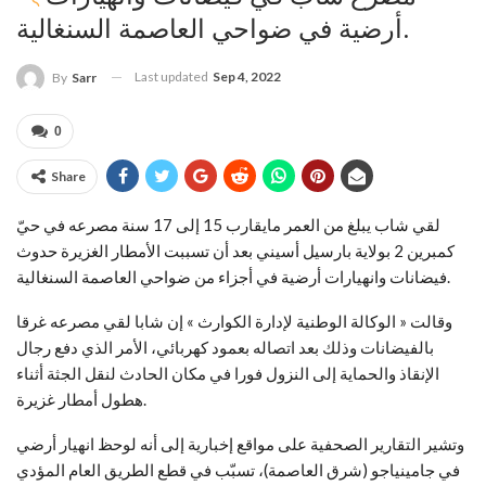
أرضية في ضواحي العاصمة السنغالية.
Last updated
Sep 4, 2022
By
Sarr
0
Share
لقي شاب يبلغ من العمر مايقارب 15 إلى 17 سنة مصرعه في حيّ
كمبرين 2 بولاية بارسيل أسيني بعد أن تسببت الأمطار الغزيرة حدوث
فيضانات وانهيارات أرضية في أجزاء من ضواحي العاصمة السنغالية.
وقالت « الوكالة الوطنية لإدارة الكوارث » إن شابا لقي مصرعه غرقا
بالفيضانات وذلك بعد اتصاله بعمود كهربائي، الأمر الذي دفع رجال
الإنقاذ والحماية إلى النزول فورا في مكان الحادث لنقل الجثة أثناء
هطول أمطار غزيرة.
وتشير التقارير الصحفية على مواقع إخبارية إلى أنه لوحظ انهيار أرضي
في جامينياجو (شرق العاصمة)، تسبّب في قطع الطريق العام المؤدي