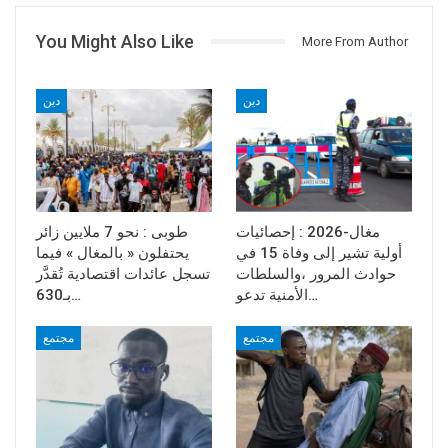
You Might Also Like
More From Author
دين
دين
مغال-2026 : إحصائيات
طوبى : نحو 7 ملايين زائر
أولية تشير إلى وفاة 15 في
يحتفلون « بالمغال » فيما
حوادث المرور ،والسلطات
تسجل عائدات اقتصادية تُقدَّر
الأمنية تدعو…
بـ630…
مجتمع
مجتمع