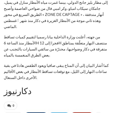
إلى مطار بليز جانج الدولي، بينما غمرت مياه الأمطار منازل في يمبل،
جامكان سيكاب امباو، وكر امبي فال من ضواحي العاصمة وأصبح
الطريق السريع في محور « ZONE DE CAPTAGE » أنهار متدفقة ،
وهذه ثاني موجة من الأمطار الغزيرة في دكار منذ شهر ٱغسطس
الماضي.
من جهته، أعلنت وزارة الداخلية بيانا رسميا لتقييم كميات تساقط
الأمطار منذ الساعة 6H فجرا إلى 12H منتصف النهار متعلّقة بمناطق
متفرقة في دكار وضواحيها، محذرّة من سائقي السيارات بالتجنب عن
بعض الطرق المنغمسة بالمياه.
كما أشار البيان إلى أن المناخ يبقى صافيا ويعود الطقس هادئا في بقية
ساعات النهار إلى الليل، مع توقعات تساقط الأمطار في بعض الأقاليم
الأخرى داخل السنغال.
دكارنيوز
0