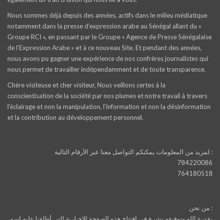
Nous sommes déjà depuis des années, actifs dans le milieu médiatique
notamment dans la presse d’expression arabe au Sénégal allant du «
Groupe RCI », en passant par le Groupe « Agence de Presse Sénégalaise
de l’Expression Arabe » et à ce nouveau Site. Et pendant des années,
nous avons pu gagner une expérience de nos confrères journalistes qui
nous permet de travailler indépendamment et de toute transparence.
Chère visiteuse et cher visiteur, Nous veillons certes à la
conscientisation de la société par nos plumes et notre travail à travers
l’éclairage et non la manipulation, l’information et non la désinformation
et la contribution au développement personnel.
لمزيد من المعلومات يمكنكم التواصل معنا عبر الأرقام التالية :
784220086
764180518
من نحن :
بقدرة الله وتوفيقه نشرع في افتتاح هذه الصفحة الإخبارية التي أطلقنا عليه اسم