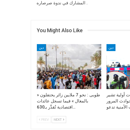
المشارك في ندوة صرصاره .
You Might Also Like
دين
دين
حصائيات أولية تشير
طوبى : نحو 7 ملايين زائر يحتفلون «
 15 في حوادث المرور
بالمغال » فيما تسجل عائدات
اقتصادية تُقدَّر بـ630…
PREV
NEXT