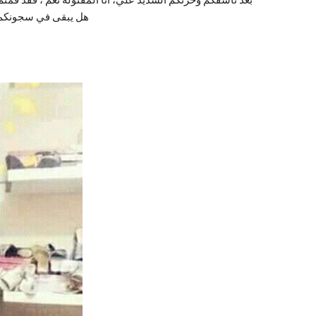
هل يبقى في سجونكم س