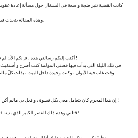
كانت القضية تثير ضجة واسعة في السنغال حول مسألة إعادة عقوبة ا
وهذه المقالة يتحدث فيها الكاتب بشير جانج على لسان السيد المرحومة بنتا كامرا.
أكتب إليكم رسالتي هذه ، فإ نكم الآن لم تعودوا تجهلون شيئا عن أمري لكني أريد أن أخبركم شيئا ما !
في تلك الليلة التي بدأت فيها قصتي المؤلمة كنت أصرخ و أستغيث 
وقت غاب فيه الأبوان ، وكنت وحيدة داخل البيت ، بذلت كلّ م
إن هذا المجرم كان يتعامل معي بكل قسوة ، و فعل بي مالم أكن أتوقّع قط أنه سيفعله من يحمل اسم إنسان ، ما أقسى قلبه !
قتلني وهدم ذلك القصر الكبير الذي بنيته في دنيا الأحلام، وكنت أسعى دوما لتجسيده في عالَمِ الواقع !
بعد تأسّفكم وحزنكم الشديد عليّ، أنا المقتولة نعم ، فقد قم