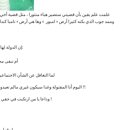
علمت علم يقين بأن قضيتي ستصير هباء منثورا ، مثل قضية أخي 
وممد جوب الذي بكته كثيرا أرض « امبور » وها هي أرض « تامبا كندا »
إن الدولة لها مسؤولية كبيرة في مثل هذه القضايا ، غير أني اليوم أسأل:
أم تبقى مج
لما التغافل عن الشأن الاجتما
اليوم أنا المقتولة وغدا سيكون غيري مالم تعيدوا النظر في أحكامكم هذه الجائرة ، ولكم في القصاص حياة !!
وداعا يا من ارتكبت في حقي هذه الجريمة النكراء ، ربما لأنك لا تستحق أن تُسمّى إنسانا !
وقولي لهم يا ماما أني في هذه اللحظات أحتاج أكثر إلى دعواتكم !