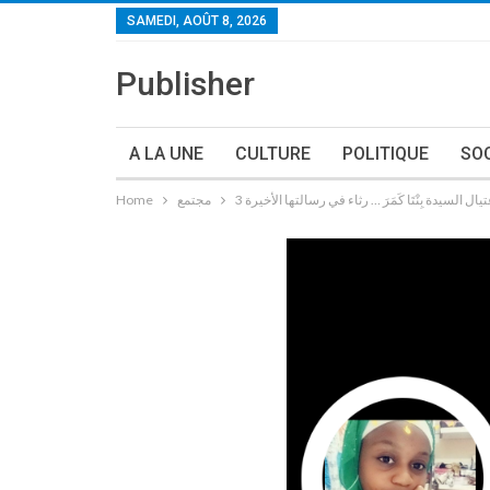
SAMEDI, AOÛT 8, 2026
Publisher
A LA UNE
CULTURE
POLITIQUE
SO
مجتمع
Home