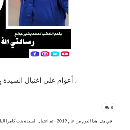
3 أعوام على اغتيال السيدة بِنْتَا كَمَرَ … رثاء في رسالتها الأخيرة .
0