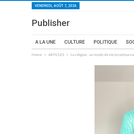
VENDREDI, AOÛT 7, 2026
Publisher
A LA UNE
CULTURE
POLITIQUE
SO
Home
ARTICLES
La religion , un mode de vie incontournab