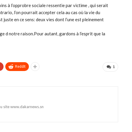
ns à l’opprobre sociale ressentie par victime , qui serait
rario, l’on pourrait accepter cela au cas où la vie du
st juste en ce sens: deux vies dont l’une est pleinement
age d notre raison.Pour autant, gardons à l’esprit que la
+
ReddIt
1
 du site www.dakarnews.sn