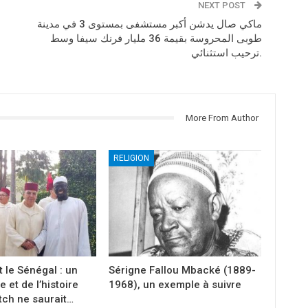
NEXT POST
ماكي صال يدشن أكبر مستشفى بمستوى 3 في مدينة
طوبى المحروسة بقيمة 36 مليار فرنك سيفا وسط
ترحيب استثنائي.
More From Author
RELIGION
 le Sénégal : un
Sérigne Fallou Mbacké (1889-
e et de l’histoire
1968), un exemple à suivre
tch ne saurait…