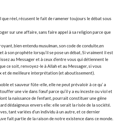
l que réel, récusent le fait de ramener toujours le débat sous
ger sur une affaire, sans faire appel à sa religion parce que
croyant, bien entendu musulman, son code de conduite,en
 à son prophète lorsqu’il se pose un débat, Si vraiment il est
éissez au Messager et à ceux d’entre vous qui détiennent le
ue ce soit, renvoyez-le à Allah et au Messager, si vous
x et de meilleure interprétation (et aboutissement).
oble et sauveur fûte-elle, elle ne peut prévaloir à ce qu’ a
étouffer une vie dans l’œuf parce qu’il y a eu inceste ou viol et
ont la naissance de l’enfant, pourrait constituer une gêne
ard dédaigneux envers elle: elle serait la risée de la société.
ves, tant variées d’un individu à un autre, et ce dernier
uve fait partie de la raison de notre existence dans ce monde.