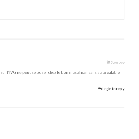
5 ans ago
 sur l’IVG ne peut se poser chez le bon musulman sans au préalable
Login to reply