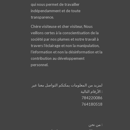
qui nous permet de travailler
indépendamment et de toute
transparence.
Chère visiteuse et cher visiteur, Nous
veillons certes à la conscientisation de la
société par nos plumes et notre travail à
travers l’éclairage et non la manipulation,
l’information et non la désinformation et la
contribution au développement
personnel.
لمزيد من المعلومات يمكنكم التواصل معنا عبر
الأرقام التالية :
784220086
764180518
من نحن :