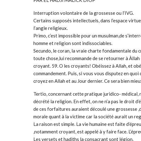
Interruption volontaire de la grossesse ou l’IVG.
Certains supposés intellectuels, dans l’espace virtue
l’angle religieux.
Primo, c’est impossible pour un musulman,de s’interro
homme et religion sont indissociables.
Secundo, le coran, la vraie charte fondamentale du 
toute chose,lui recommande de se retourner à Àllah et
croyant. 59. O les croyants! Obéissez à Allah, et ob
commandement. Puis, si vous vous disputez en quoi q
croyez en Allah et au Jour dernier. Ce sera bien mieu
Tertio, concernant cette pratique juridico- médical, n
décrété la religion. En effet, on ne n’a pas le droit d’
de ces forfaitures auraient découlé une grossesse ,d
morale quant à la victime car la société aurait un reg
La raison est simple. La vie humaine est faite d’épreu
,notamment croyant, est appelé à y faire face. L’épre
Les versets et hadiths la consacrant sont légion.