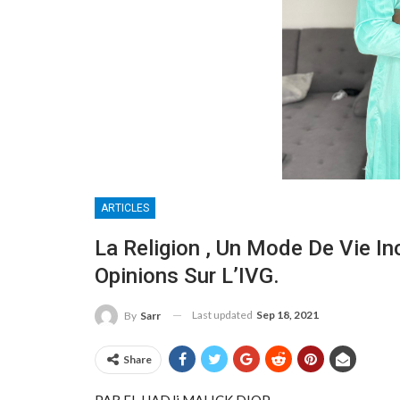
ARTICLES
La Religion , Un Mode De Vie In
Opinions Sur L’IVG.
Last updated
Sep 18, 2021
By
Sarr
Share
PAR EL HADJi MALICK DIOP