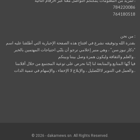
لمزيد من المعلومات يمكنكم التواصل معنا عبر الأرقام التالية :
784220086
764180518
من نحن :
بقدرة الله وتوفيقه نشرع في افتتاح هذه الصفحة الإخبارية التي أطلقنا عليه اسم
“دكار نيوز.سن” ، وهي منبر إعلامي نرجو أن يلبّي احتياجات المهتمين بالخبر
والعلم والثقافة وليكون همزة وصل بيننا وبينكم .
فيا أيّها المتابع والمتابعة لنا إنّنا نحرص على توعية المجتمع من خلال أقلامنا
والعمل في التنوير لاالتّضليل ، والإبلاغ لا الإخفاء ، والإسهام في تنمية الذات .
© 2026 - dakarnews.sn. All Rights Reserved.