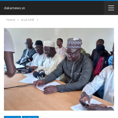
dakarnews.sn
Home
A LA UNE