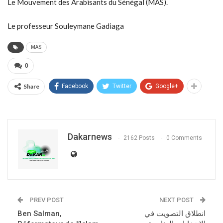
Le Mouvement des Arabisants du Sénégal (MAS).
Le professeur Souleymane Gadiaga
MAS
0
Share
Facebook
Twitter
Google+
Dakarnews
2162 Posts
0 Comments
PREV POST
NEXT POST
Ben Salman,
انطلاق التصويت في