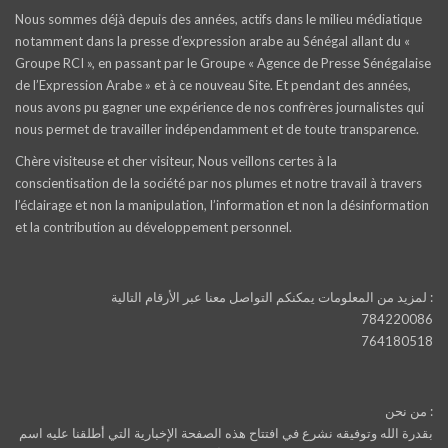
Nous sommes déjà depuis des années, actifs dans le milieu médiatique
notamment dans la presse d’expression arabe au Sénégal allant du «
Groupe RCI », en passant par le Groupe « Agence de Presse Sénégalaise
de l’Expression Arabe » et à ce nouveau Site. Et pendant des années,
nous avons pu gagner une expérience de nos confrères journalistes qui
nous permet de travailler indépendamment et de toute transparence.
Chère visiteuse et cher visiteur, Nous veillons certes à la
conscientisation de la société par nos plumes et notre travail à travers
l’éclairage et non la manipulation, l’information et non la désinformation
et la contribution au développement personnel.
لمزيد من المعلومات يمكنكم التواصل معنا عبر الأرقام التالية :
784220086
764180518
من نحن :
بقدرة الله وتوفيقه نشرع في افتتاح هذه الصفحة الإخبارية التي أطلقنا عليه اسم