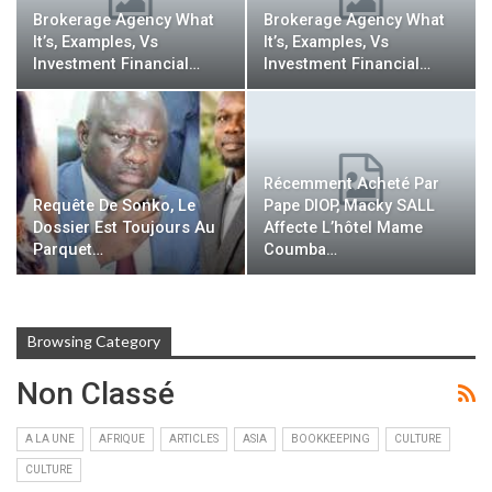
Brokerage Agency What
Brokerage Agency What
It’s, Examples, Vs
It’s, Examples, Vs
Investment Financial…
Investment Financial…
Récemment Acheté Par
Requête De Sonko, Le
Pape DIOP, Macky SALL
Dossier Est Toujours Au
Affecte L’hôtel Mame
Parquet…
Coumba…
Browsing Category
Non Classé
A LA UNE
AFRIQUE
ARTICLES
ASIA
BOOKKEEPING
CULTURE
CULTURE