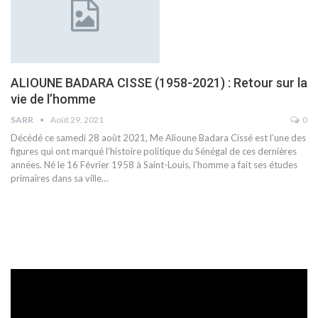
ALIOUNE BADARA CISSE (1958-2021) : Retour sur la
vie de l’homme
SARR
Août 29, 2021
0
Décédé ce samedi 28 août 2021, Me Alioune Badara Cissé est l’une des
figures qui ont marqué l’histoire politique du Sénégal de ces dernières
années. Né le 16 Février 1958 à Saint-Louis, l’homme a fait ses études
primaires dans sa ville
…