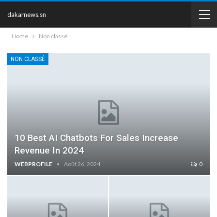
dakarnews.sn
Home
Non classé
NON CLASSÉ
10 Best AI Chatbots For Sales Increase
Revenue In 2024
WEBPROFILE
Août 26, 2024
0