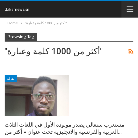
dakarnews.sn
Home
"أكثر من 1000 كلمة وعبارة"
Browsing Tag
"أكثر من 1000 كلمة وعبارة"
ثقافة
مستعرب سنغالي يصدر مولوده الأول في اللغات الثلاث
العربية والفرنسية والانجليزية تحت عنوان « أكثر من…