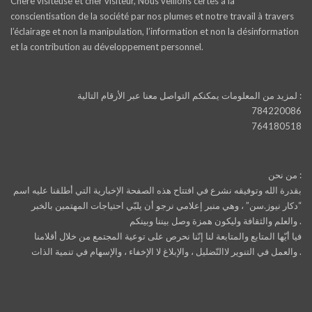
Chère visiteuse et cher visiteur, Nous veillons certes à la
conscientisation de la société par nos plumes et notre travail à travers
l’éclairage et non la manipulation, l’information et non la désinformation
et la contribution au développement personnel.
لمزيد من المعلومات يمكنكم التواصل معنا عبر الأرقام التالية :
784220086
764180518
من نحن :
بقدرة الله وتوفيقه نشرع في افتتاح هذه الصفحة الإخبارية التي أطلقنا عليه اسم
“دكار نيوز.سن” ، وهي منبر إعلامي نرجو أن يلبّي احتياجات المهتمين بالخبر
والعلم والثقافة وليكون همزة وصل بيننا وبينكم .
فيا أيّها المتابع والمتابعة لنا إنّنا نحرص على توعية المجتمع من خلال أقلامنا
والعمل في التنوير لاالتّضليل ، والإبلاغ لا الإخفاء ، والإسهام في تنمية الذات .