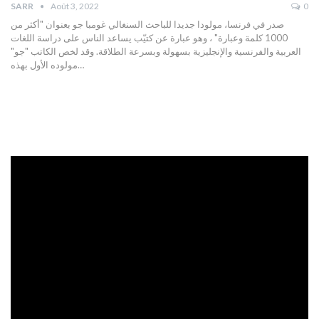
SARR
Août 3, 2022
0
صدر في فرنسا، مولودا جديدا للباحث السنغالي غومبا جو بعنوان "أكثر من
1000 كلمة وعبارة" ، وهو عبارة عن كتيّب يساعد الناس على دراسة اللغات
العربية والفرنسية والإنجليزية بسهولة وبسرعة الطلاقة.
وقد لخص الكاتب "جو"
مولوده الأول بهذه
…