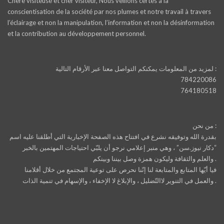
Chère visiteuse et cher visiteur, Nous veillons certes à la
conscientisation de la société par nos plumes et notre travail à travers
l’éclairage et non la manipulation, l’information et non la désinformation
et la contribution au développement personnel.
لمزيد من المعلومات يمكنكم التواصل معنا عبر الأرقام التالية :
784220086
764180518
من نحن :
بقدرة الله وتوفيقه نشرع في افتتاح هذه الصفحة الإخبارية التي أطلقنا عليه اسم
“دكار نيوز.سن” ، وهي منبر إعلامي نرجو أن يلبّي احتياجات المهتمين بالخبر
والعلم والثقافة وليكون همزة وصل بيننا وبينكم .
فيا أيّها المتابع والمتابعة لنا إنّنا نحرص على توعية المجتمع من خلال أقلامنا
والعمل في التنوير لاالتّضليل ، والإبلاغ لا الإخفاء ، والإسهام في تنمية الذات .