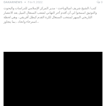
DAKARNEWS
Fév 9, 2022
0
كتب/ الشيخ شريف امبالوباحث - مدير المركز الإسلامي للدراسات والبحوث
والتوثيق
اسمحوا لي أن أقدم أحر التهاني لشعب السنغال النبيل بعد الانتصار
التاريخي المبهر لمنتخب السنغال لكرة القدم كبطل أفريقي ، وهي لحظة
استرخاء واتحاد ، بما يتجاوز
…