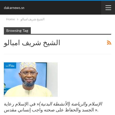
dakarnews.sn
Home
الشيخ شريف امبالو
Browsing Tag
الشيخ شريف امبالو
مقالات
الإسلام والرياضة (الأنشطة البدنية)
« في الإسلام رعاية
الجسد والحفاظ على صحته واجب إنساني مقدس ».