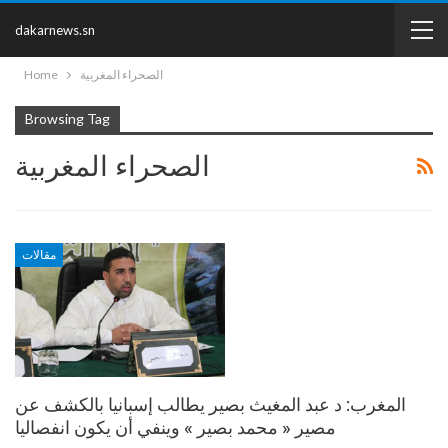
dakarnews.sn
Home
الصحراء المغربية
Browsing Tag
الصحراء المغربية
مقالات
المغرب: د عبد المغيث بصير يطالب إسبانيا بالكشف عن
مصير « محمد بصير » وينفي أن يكون انفصاليا