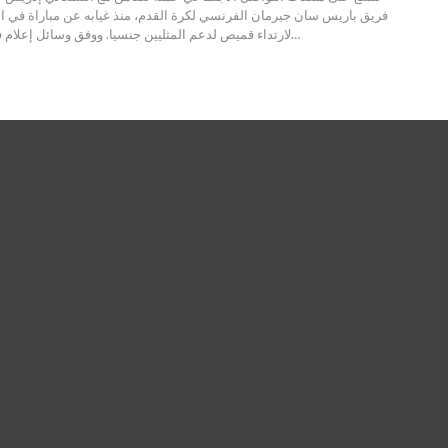
فريق باريس سان جيرمان الفرنسي لكرة القدم، منذ غيابه عن مباراة في ال
ووفق وسائل إعلام ف
لارتداء قميص لدعم المثليين جنسيا.
…