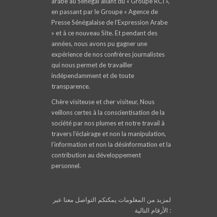
arabe au Sénégal allant du « Groupe RCI »,
en passant par le Groupe « Agence de
Presse Sénégalaise de l’Expression Arabe
» et à ce nouveau Site. Et pendant des
années, nous avons pu gagner une
expérience de nos confrères journalistes
qui nous permet de travailler
indépendamment et de toute
transparence.
Chère visiteuse et cher visiteur, Nous
veillons certes à la conscientisation de la
société par nos plumes et notre travail à
travers l’éclairage et non la manipulation,
l’information et non la désinformation et la
contribution au développement
personnel.
لمزيد من المعلومات يمكنكم التواصل معنا عبر
الأرقام التالية :