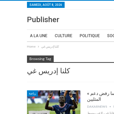
SAMEDI, AOÛT 8, 2026
Publisher
A LA UNE
CULTURE
POLITIQUE
SO
Home
كلنا إدريس غي
Browsing Tag
كلنا إدريس غي
« كلنا إدريس ».. تضامن واسع مع لاعب سنغالي بفرنسا رفض دعم
رياضة
المثليين
DAKARNEWS
غانا غي، لاعب وسط