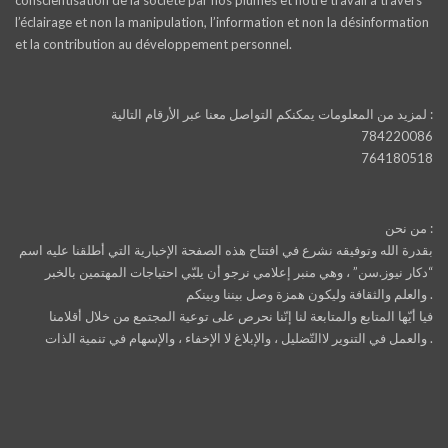
l’éclairage et non la manipulation, l’information et non la désinformation
et la contribution au développement personnel.
لمزيد من المعلومات يمكنكم التواصل معنا عبر الأرقام التالية :
784220086
764180518
من نحن :
بقدرة الله وتوفيقه نشرع في افتتاح هذه الصفحة الإخبارية التي أطلقنا عليه اسم
“دكار نيوز.سن” ، وهي منبر إعلامي نرجو أن يلبّي احتياجات المهتمين بالخبر
والعلم والثقافة وليكون همزة وصل بيننا وبينكم .
فيا أيّها المتابع والمتابعة لنا إنّنا نحرص على توعية المجتمع من خلال أقلامنا
والعمل في التنوير لاالتّضليل ، والإبلاغ لا الإخفاء ، والإسهام في تنمية الذات .