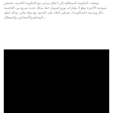
توصلت الحكومة السنغالية إلى اتفاق مبدئي مع الحكومة الكندية، تخصص
بموجبه الأخيرة مبلغ 3 مليارات يورو لتمويل خط سكك حديد سريع بين العاصمة
دكار ومدينة «تامباكوندا»، شرقي البلاد على الحدود مع دولة مالي، وذلك لنقل
البضائع والأشخاص، ولاستغلال
…