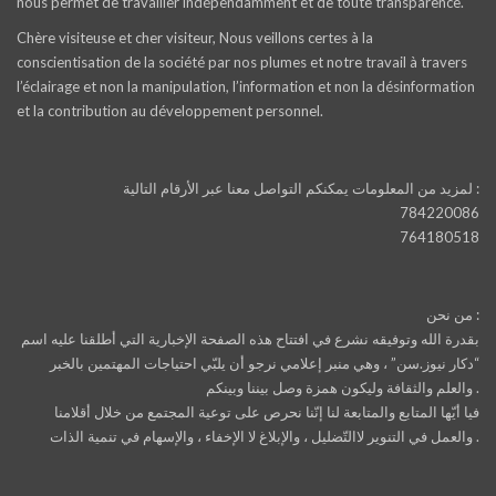
nous permet de travailler indépendamment et de toute transparence.
Chère visiteuse et cher visiteur, Nous veillons certes à la
conscientisation de la société par nos plumes et notre travail à travers
l’éclairage et non la manipulation, l’information et non la désinformation
et la contribution au développement personnel.
لمزيد من المعلومات يمكنكم التواصل معنا عبر الأرقام التالية :
784220086
764180518
من نحن :
بقدرة الله وتوفيقه نشرع في افتتاح هذه الصفحة الإخبارية التي أطلقنا عليه اسم
“دكار نيوز.سن” ، وهي منبر إعلامي نرجو أن يلبّي احتياجات المهتمين بالخبر
والعلم والثقافة وليكون همزة وصل بيننا وبينكم .
فيا أيّها المتابع والمتابعة لنا إنّنا نحرص على توعية المجتمع من خلال أقلامنا
والعمل في التنوير لاالتّضليل ، والإبلاغ لا الإخفاء ، والإسهام في تنمية الذات .