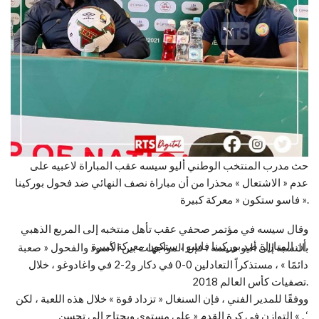
حث مدرب المنتخب الوطني أليو سيسه عقب المباراة لاعبيه على
عدم « الاشتعال » محذرا من أن مباراة نصف النهائي ضد فحول بوركينا
فاسو ستكون « معركة كبيرة ».
وقال سيسه في مؤتمر صحفي عقب تأهل منتخبه إلى المربع الذهبي
أن المباراة ضد بوركينا فاسو ، ستكون معركة كبيرة.
بالنسبة إلى أليو سيسه ، فإن المواجهات بين الأسود والفحول « صعبة
دائمًا » ، مستذكراً التعادلين 0-0 في دكار و2-2 في واغادوغو ، خلال
تصفيات كأس العالم 2018.
ووفقًا للمدير الفني ، فإن السنغال « تزداد قوة » خلال هذه اللعبة ، لكن
التوازن في كرة القدم « على مستوى ويحتاج إلى تحسن « . ‘