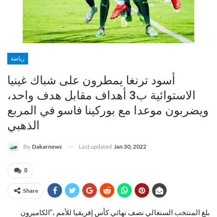
رياضة
أسود ترنغا يمطرون على شباك غينيا
الاستوائية ب3 أهداف مقابل هدف واحد،
ويضربون موعدا مع بوركينا فاسو في المربع
الذهبي
Last updated
Jan 30, 2022
By
Dakarnews
0
Share
بلغ المنتخب السنغالي نصف نهائي كأس إفريقيا للأمم ،”الكاميرون