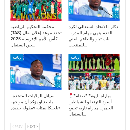
دكار : الاتحاد السنغالي لكرة
محكمة التحكيم الرياضية
القدم ينهي مهام المدرب
(TAS) تحدد موعد إعلان بطل
باب تياو والطاقم الفني
كأس الأمم الإفريقية 2025
للمنتخب…
بين السنغال…
رياضة
رياضة
*مباراة اليوم* *صدام
سياتل الولايات المتحدة :
أسود الترنغا و الشياطين
باب تياو يؤكد أن مواجهة
الحمر… مباراة نارية تجمع
بلجيكا بمثابة «بطولة جديدة»
السنغال…
PREV
NEXT