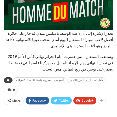
تجدر الإشارة إلى أن لاعب الوسط نامبليس مندي قد حاز على جائزة
أفضل لاعب لمباراة السنغال اليوم أمام منتخب غينيا الاستوائية لأداءه
البارز وهو لاعب ليستر سيتي الإنجليزي .
وستلعب السنغال، التي خسرت أمام الجزائر نهائي كأس الأمم 2019،
في نصف النهائي يوم الأربعاء المقبل مع بوركينا فاسو التي تفوقت 1-
صفر على تونس في ربع النهائي أمس السبت.
تأهل السنغال إلى المربع الذهبي
أسود ترنغا يمطرون على شباك غينيا الاستوائية
0
Share
Facebook
Twitter
Google+