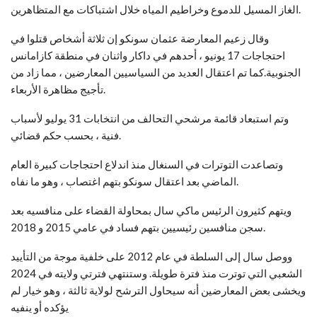
الغاز المسيل للدموع وخراطيم المياه خلال اشتباكات مع المتظاهرين.
وقال زعيم المعارضة عثمان سونكو إن ثلاثة أشخاص قتلوا في
احتجاجات 17 يونيو ، أحدهم في داكار واثنان في منطقة كازامانس
الجنوبية.كما تم اعتقال العديد من السياسيين المعارضين ، مما زاد من
تأجيج مظاهرة الأربعاء.
وتم استبعاد قائمة مرشحي التحالف من انتخابات 31 يوليو لأسباب
فنية ، بحسب حكم قضائي.
وتصاعدت التوترات في السنغال منذ اندلاع احتجاجات كبيرة العام
الماضي بعد اعتقال سونكو بتهم اغتصاب ، وهو ما نفاه.
ويتهم كثيرون الرئيس ماكي سال بمحاولة القضاء على منافسيه بعد
سجن منافسين رئيسيين بتهم فساد في عامي 2015 و 2018.
ووصل سال إلى السلطة في عام 2012 على خلفية موجة من التأييد
الشعبي التي توترت منذ فترة طويلة. وستنتهي فترتي ولايته في 2024
ويخشى بعض المعارضين أنه سيحاول الترشح لولاية ثالثة ، وهو خيار لم
يؤكده أو ينفيه