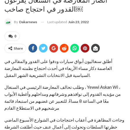
أنصار المعارضة في السنغال يقرعون
القدور في احتجاج صاخب￼
Last updated
Juin 23, 2022
By
Dakarnews
0
Share
أطلق سنغاليون أبواق سيارات ودقوا على القدور والمقالي في
العاصمة دكار مساء الأربعاء في أحدث احتجاج نظمته المعارضة
السياسية قبل الانتخابات التشريعية الشهر المقبل.
وطلب تحالف المعارضة الرئيسي في السنغال ، Yewwi Askan Wi ،
من مؤيديه القدوم إلى نوافذهم وشرفاتهم ومداخلهم وأغطية الأبواب
معًا في الساعة 8 مساءً. للتعبير عن غضبهم من استبعاد قائمة
مرشحيهم في الاستطلاع القادم
وجاءت المظاهرة في أعقاب احتجاجات في الشوارع الأسبوع الماضي
حظرتها السلطات وتحولت إلى أعمال عنف حيث أطلقت الشرطة