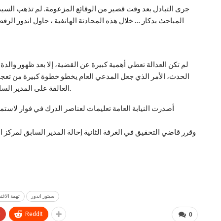
جرى التبادل بعد وقت قصير من الوقائع المزعومة. لم تذهب السيد
المباحث بدكار … خلال هذه المحادثة الهاتفية ، حاول اندور الر
لم تكن العدالة تعطي أهمية كبيرة عن القضية، إلا بعد ظهور والد
الحدث، الأمر الذي جعل المدعي العام يخطو خطوة كبيرة من تعجيل 
العالقة على المدير السابق لمركز الأعمال الجامعية وأحد مقربي رئيس الجمهورية.
أصدرت النيابة العامة تعليمات لعناصر الدرك في فوار لاستما
وقرر قاضي التحقيق في الغرفة الثانية إحالة المدير السابق لمركز 
سيتور اندور
تهمة الاغ
+
ReddIt
0