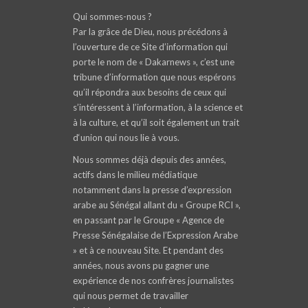
Qui sommes-nous ?
Par la grâce de Dieu, nous précédons à
l’ouverture de ce Site d’information qui
porte le nom de « Dakarnews », c’est une
tribune d’information que nous espérons
qu’il répondra aux besoins de ceux qui
s’intéressent à l’information, à la science et
à la culture, et qu’il soit également un trait
d‘union qui nous lie à vous.
Nous sommes déjà depuis des années,
actifs dans le milieu médiatique
notamment dans la presse d’expression
arabe au Sénégal allant du « Groupe RCI »,
en passant par le Groupe « Agence de
Presse Sénégalaise de l’Expression Arabe
» et à ce nouveau Site. Et pendant des
années, nous avons pu gagner une
expérience de nos confrères journalistes
qui nous permet de travailler