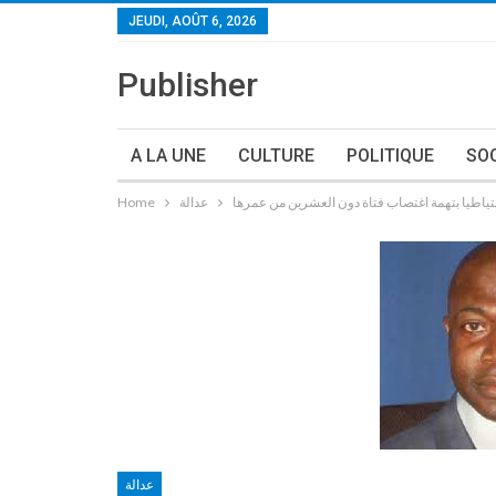
JEUDI, AOÛT 6, 2026
Publisher
A LA UNE
CULTURE
POLITIQUE
SO
عدالة
Home
عدالة