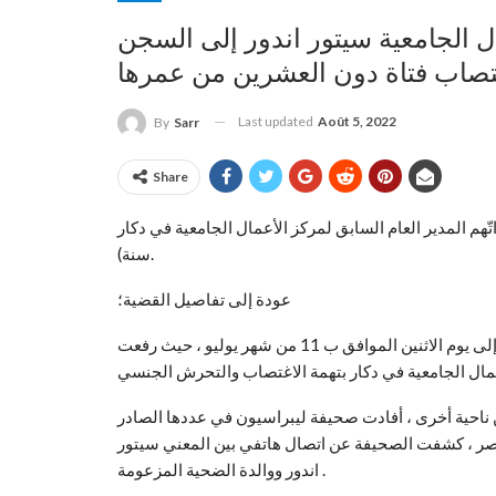
ال الجامعية سيتور اندور إلى السجن
Last updated
Août 5, 2022
By
Sarr
Share
تّهم المدير العام السابق لمركز الأعمال الجامعية في دكار (COUD) سيتور ندور بالاغتصاب من قبل خادمة منزله أ. تيام (17
سنة).
عودة إلى تفاصيل القضية؛
تعود هذه القضية التي تناولتها الصحف المحلية اليوم في افتتاحيتها إلى يوم الاثنين الموافق ب 11 من شهر يوليو ، حيث رفعت
ن ناحية أخرى ، أفادت صحيفة ليبراسيون في عددها الصادر
صر ، كشفت الصحيفة عن اتصال هاتفي بين المعني سيتور
اندور ووالدة الضحية المزعومة .