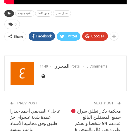
نضال نصر
مش غلط
أغنية جديدة
0
Share
Facebook
Twitter
Google+
المحرر
1140 Posts
0 Comments
PREV POST
NEXT POST
محكمة دكار تطلق سراح
عاجل / الصحفي أحمد حيدرا
جميع المعتقلين البالغ
عمدة بلدية غيجواي حرّ
عددهم 84 شخصا و تحكم
طليق وفق محاميه الأستاذ
على ديجي فال بالسجن 6
بامب سيسه.