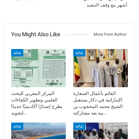
أشهر مع وقف التنفيذ.
You Might Also Like
More From Author
ثقافة
ثقافة
القائم بأعمال السفارة
المركز المغربي للبحث
الإماراتية في دكار يستقبل
العلمي وتطوير الكفاءات
الشيخ محمد المحجوب بن
يطرح إصدارًا أكاديميًا جديدًا
بيه بعد مشاركته…
لتجويد…
ثقافة
ثقافة