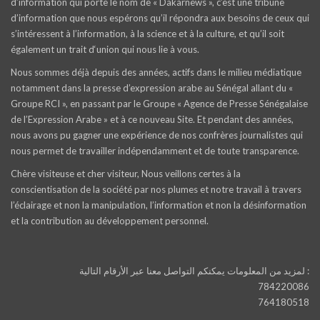
d’information qui porte le nom de « Dakarnews », c’est une tribune
d’information que nous espérons qu’il répondra aux besoins de ceux qui
s’intéressent à l’information, à la science et à la culture, et qu’il soit
également un trait d‘union qui nous lie à vous.
Nous sommes déjà depuis des années, actifs dans le milieu médiatique
notamment dans la presse d’expression arabe au Sénégal allant du «
Groupe RCI », en passant par le Groupe « Agence de Presse Sénégalaise
de l’Expression Arabe » et à ce nouveau Site. Et pendant des années,
nous avons pu gagner une expérience de nos confrères journalistes qui
nous permet de travailler indépendamment et de toute transparence.
Chère visiteuse et cher visiteur, Nous veillons certes à la
conscientisation de la société par nos plumes et notre travail à travers
l’éclairage et non la manipulation, l’information et non la désinformation
et la contribution au développement personnel.
لمزيد من المعلومات يمكنكم التواصل معنا عبر الأرقام التالية :
784220086
764180518