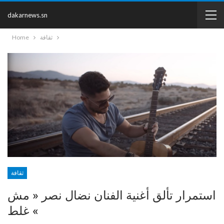
dakarnews.sn
ثقافة
Home
ثقافة
استمرار تألق أغنية الفنان نضال نصر « مش
غلط «