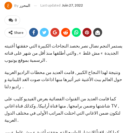
Last updated
Juin 27, 2022
المحرر
By
0
Share
يستمر النجم نضال نصر بحصد النجاحات الكبيرة التي حققتها أغنيته
الجديدة » مش غلط » , والتي أطلقها منذ أقل من شهر على قناته
الرسمية بموقع يوتيوب .
ونتيجة لهذا النجاح الكبير , قامت العديد من محطات الراديو العربية
حول العالم ببث الأغنية عبر أثيرها منها اذاعات صوت الغد اللبنانية و
راديو دلتا .
كما قامت العديد من القنوات الفضائية بعرض الفيديو كليب على
شاشتها وضمن برامجها , منها قناة أرابيكا , وكذلك قناة اغاني TV ,
لتكون ضمن الاغاني التي احتلت المراتب الأولى في مختلف الدول
العربية .
كما كان لافتاً الانتشار الواسع الذي حققته أغنية » مش غلط » بين