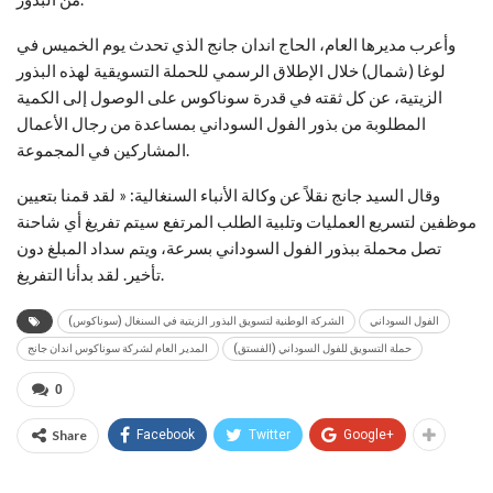
وأعرب مديرها العام، الحاج اندان جانج الذي تحدث يوم الخميس في
لوغا (شمال) خلال الإطلاق الرسمي للحملة التسويقية لهذه البذور
الزيتية، عن كل ثقته في قدرة سوناكوس على الوصول إلى الكمية
المطلوبة من بذور الفول السوداني بمساعدة من رجال الأعمال
المشاركين في المجموعة.
وقال السيد جانج نقلاً عن وكالة الأنباء السنغالية: « لقد قمنا بتعيين
موظفين لتسريع العمليات وتلبية الطلب المرتفع سيتم تفريغ أي شاحنة
تصل محملة ببذور الفول السوداني بسرعة، ويتم سداد المبلغ دون
تأخير. لقد بدأنا التفريغ.
الفول السوداني
الشركة الوطنية لتسويق البذور الزيتية في السنغال (سوناكوس)
حملة التسويق للفول السوداني (الفستق)
المدير العام لشركة سوناكوس اندان جانج
0
Share
Facebook
Twitter
Google+