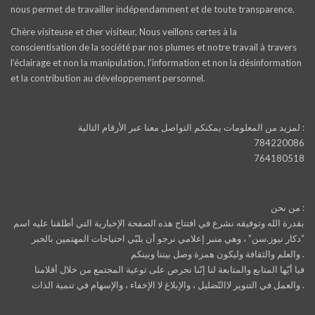
nous permet de travailler indépendamment et de toute transparence.
Chère visiteuse et cher visiteur, Nous veillons certes à la
conscientisation de la société par nos plumes et notre travail à travers
l’éclairage et non la manipulation, l’information et non la désinformation
et la contribution au développement personnel.
لمزيد من المعلومات يمكنكم التواصل معنا عبر الأرقام التالية :
784220086
764180518
من نحن :
بقدرة الله وتوفيقه نشرع في افتتاح هذه الصفحة الإخبارية التي أطلقنا عليه اسم
“دكار نيوز.سن” ، وهي منبر إعلامي نرجو أن يلبّي احتياجات المهتمين بالخبر
والعلم والثقافة وليكون همزة وصل بيننا وبينكم .
فيا أيّها المتابع والمتابعة لنا إنّنا نحرص على توعية المجتمع من خلال أقلامنا
والعمل في التنوير لاالتّضليل ، والإبلاغ لا الإخفاء ، والإسهام في تنمية الذات .