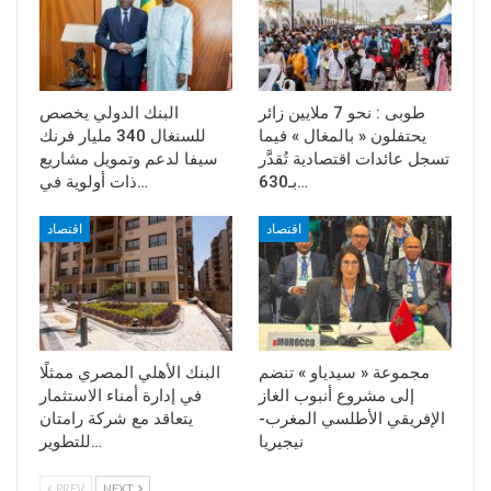
طوبى : نحو 7 ملايين زائر
البنك الدولي يخصص
يحتفلون « بالمغال » فيما
للسنغال 340 مليار فرنك
تسجل عائدات اقتصادية تُقدَّر
سيفا لدعم وتمويل مشاريع
بـ630…
ذات أولوية في…
اقتصاد
اقتصاد
مجموعة « سيدياو » تنضم
البنك الأهلي المصري ممثلًا
إلى مشروع أنبوب الغاز
في إدارة أمناء الاستثمار
الإفريقي الأطلسي المغرب-
يتعاقد مع شركة رامتان
نيجيريا
للتطوير…
PREV
NEXT