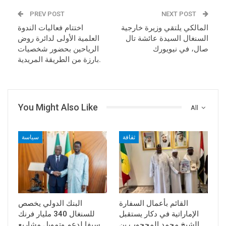
PREV POST
NEXT POST
المالكي يلتقي وزيرة خارجية
اختتام فعاليات الندوة
السنغال السيدة عائشة تال
العلمية الأولى لدائرة روض
صال، في نيويورك
الرياحين بحضور شخصيات
بارزة من الطريقة المريدية.
You Might Also Like
All
ثقافة
سياسة
القائم بأعمال السفارة
البنك الدولي يخصص
الإماراتية في دكار يستقبل
للسنغال 340 مليار فرنك
الشيخ محمد المحجوب بن
سيفا لدعم وتمويل مشاريع