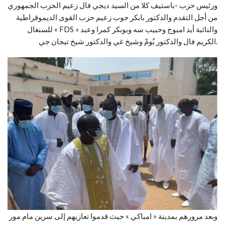
ورئيس حزب -باستيف كلا من السيد ديجي فال زعيم الحزب الجمهوري
من أجل التقدم والدكتور بابكر جوب زعيم حزب القوى الديموقراطية
للسنغال « FDS » والنائبة أيد امبوج وحبيب سه وبوبكر كمرا وعبد
الكريم فال والدكتور يُومْ وشيخ غي والدكتور شيخ تيجان جي.
وبعد مرورهم بمدينة « امباكي » حيث قدموا تعازيهم إلى سرين مام مور