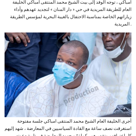
امباكي ، توجه الوفد إلى بيت الشيخ محمد المنتقى امباكي الخليفة
العام للطريقة المريدية في حي « دار المنان » لتجديد عهدهم وأداء
زياراتهم الخاصة بمناسبة الاحتفال بالغيبة البحرية لمؤسس الطريقة
المريدية .
أجرى الخليفة العام الشيخ محمد المنتقى امباكي جلسة مفتوحة
استغرقت نصف ساعة مع القادة السياسيين في المعارضة ، شهد إليهم
كل اعترافهم وتقديرهم ، كما ثمّن جهود المعارضة في تلبية دعوته