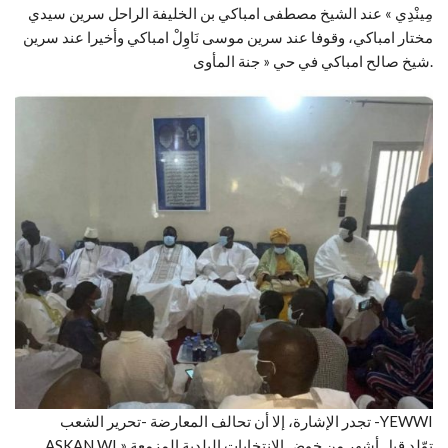
مِينْدِي » عند الشيخ مصطفى امباكي بن الخليفة الراحل سرين سيدي
مختار امباكي، وقوفا عند سرين موسى نَاوِلْ امباكي وأخيرا عند سرين
شيخ صالح امباكي في حي « جنة المأوى.
تجدر الإشارة، إلا أن تحالف المعارضة -تحرير الشعب -YEWWI
ASKAN WI » توّلد قبل أشهر من خوض الانتخابات البلدية المزمعة