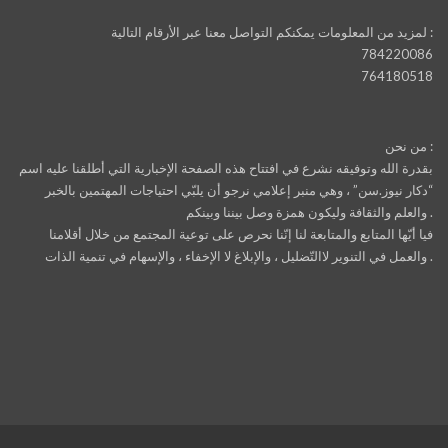
لمزيد من المعلومات يمكنكم التواصل معنا عبر الأرقام التالية :
784220086
764180518
من نحن :
بقدرة الله وتوفيقه نشرع في افتتاح هذه الصفحة الإخبارية التي أطلقنا عليه اسم
“دكار نيوز.سن” ، وهي منبر إعلامي نرجو أن يلبّي احتياجات المهتمين بالخبر
والعلم والثقافة وليكون همزة وصل بيننا وبينكم .
فيا أيّها المتابع والمتابعة لنا إنّنا نحرص على توعية المجتمع من خلال أقلامنا
والعمل في التنوير لاالتّضليل ، والإبلاغ لا الإخفاء ، والإسهام في تنمية الذات .