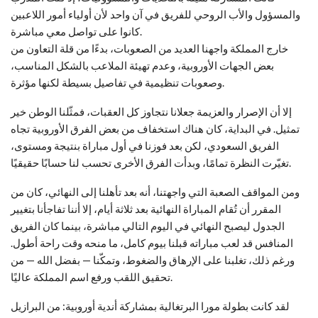
والمسؤول والأب الروحي للفريق في آن واحد لأن أولياء أمور اللاعبين
كانوا على تواصل معي مباشرة.
خارج المملكة واجهنا العديد من الصعوبات، بدءًا من قلة التعاون من
بعض الجهات الأوروبية، وعدم تهيئة الملاعب بالشكل المناسب،
وصعوبات تنظيمية في تفاصيل بسيطة لكنها مؤثرة.
إلا أن الإصرار والعزيمة جعلانا نتجاوز كل العقبات، فمثّلنا الوطن خير
تمثيل. في البداية، كان هناك استخفاف من بعض الفرق الأوروبية تجاه
الفريق السعودي، لكن بعد فوزنا في أول مباراة بنتيجة ومستوى،
تغيّرت النظرة تمامًا، وبدأت الفرق الأخرى تحسب لنا حسابًا حقيقيًا.
ومن المواقف الصعبة التي واجهتنا، أنه بعد تأهلنا إلى النهائي، كان من
المقرر أن تُقام المباراة النهائية بعد ثلاثة أيام، إلا أننا تفاجأنا بتغيير
الجدول ليصبح النهائي في اليوم التالي مباشرة، بينما كان الفريق
المنافس قد لعب مباراته قبلنا بيوم كامل، ما منحه وقت راحة أطول.
ورغم ذلك، تغلبنا على الإرهاق والضغوط، وتمكّنا — بفضل الله — من
تحقيق اللقب ورفع اسم المملكة عاليًا.
لقد كانت بطولة مورا البرتغالية بمشاركة أندية أوروبية: من البرازيل