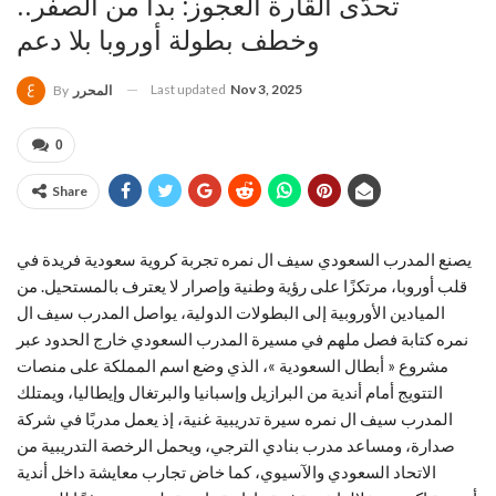
تحدّى القارة العجوز: بدأ من الصفر..
وخطف بطولة أوروبا بلا دعم
Last updated
Nov 3, 2025
المحرر
By
0
Share
يصنع المدرب السعودي سيف ال نمره تجربة كروية سعودية فريدة في
قلب أوروبا، مرتكزًا على رؤية وطنية وإصرار لا يعترف بالمستحيل. من
الميادين الأوروبية إلى البطولات الدولية، يواصل المدرب سيف ال
نمره كتابة فصل ملهم في مسيرة المدرب السعودي خارج الحدود عبر
مشروع « أبطال السعودية »، الذي وضع اسم المملكة على منصات
التتويج أمام أندية من البرازيل وإسبانيا والبرتغال وإيطاليا، ويمتلك
المدرب سيف ال نمره سيرة تدريبية غنية، إذ يعمل مدربًا في شركة
صدارة، ومساعد مدرب بنادي الترجي، ويحمل الرخصة التدريبية من
الاتحاد السعودي والآسيوي، كما خاض تجارب معايشة داخل أندية