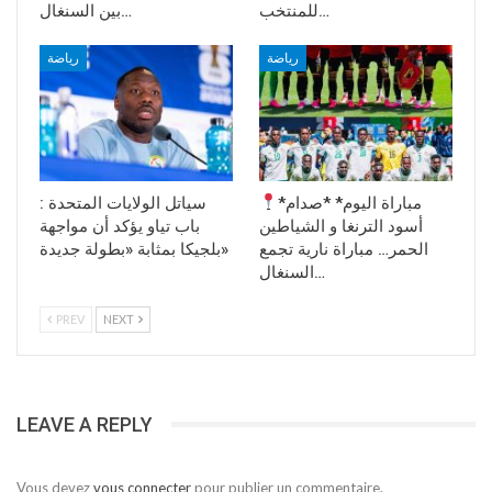
للمنتخب…
بين السنغال…
رياضة
رياضة
*مباراة اليوم* *صدام
سياتل الولايات المتحدة :
أسود الترنغا و الشياطين
باب تياو يؤكد أن مواجهة
الحمر… مباراة نارية تجمع
بلجيكا بمثابة «بطولة جديدة»
السنغال…
PREV
NEXT
LEAVE A REPLY
Vous devez
vous connecter
pour publier un commentaire.