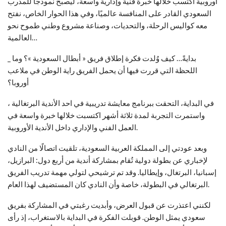
أوروبية اكتسب خلالها خبرة فنية وإدارية واسعة، ليصبح نموذجًا للمدرب
السعودي القادر على المنافسة عالميًا، وفي هذا الحوار الخاص، نفتح
معه كواليس الرحلة، والتحديات، وصناعة مشروع وطني طموح نحو
العالمية…
_ بدايةً… كيف وُلدت فكرة إطلاق فريق « أبطال السعودية »؟ وما
اللحظة التي قررت فيها أن يحمل الفريق راية الوطن في ملاعب
أوروبا؟
في البداية، التحقت ببرنامج معايشة تدريبية في احد الأندية البرتغالية ،
واستمرت التجربة لمدة ثلاثة أشهر اكتسبت خلالها خبرة واسعة في
العمل الفني والإداري داخل الأندية الأوروبية.
وبعد عودتي إلى المملكة العربية السعودية، تلقيت اتصالًا من النادي
لإخباري عن بطولة دولية تُقام بمشاركة أندية من أربع دول: البرازيل،
إسبانيا، البرتغال، وإيطاليا. وقد تم ترشيحي لتولي مهمة تدريب الفريق
البرتغالي في البطولة، خاصة وأن النادي كان المستضيف لهذا العام.
لكنني اعتذرت عن قبول العرض، وأبديت رغبتي في المشاركة بفريق
سعودي يمثل الوطن. قوبلت الفكرة في البداية بالاستغراب، إذ رأى