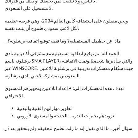
لا تيأس، ولا تلتفت لمن يحبطك أو يقلل من قدراتك.
لا مستحيل على السعودي.
ونحن مقبلون على استضافة كأس العالم 2034، وهي فرصة عظيمة
لكل لاعب سعودي طموح أن يثبت نفسه.
_ ماذا عن خططك المستقبلية؟ وما قصة توقيع اتفاقية برشلونة؟
الحمد لله، تم توقيع اتفاقية مستقبلية مع مشرفي أكاديمية نادي
برشلونة باسم SMA PLAYER، والتي سأديرها شخصيًا،وتمت الاتفاقية
عبر WINSCORE، حيث ستُقام معسكرات تدريبية في برشلونة للاعبين
السعوديين بمشاركة لاعبي نادي برشلونة.
تهدف هذه المعسكرات إلى: • إعداد اللاعبين وتجهيزهم للمستوى
الاحترافي
تطوير مهاراتهم الفنية والبدنية
تزويدهم بخبرات التدريب الحديثة والمستوى الأوروبي
_ سؤال أخير.. ما الذي تقول إنه ما زلت تطمح لتحقيقه ولم يتحقق بعد؟