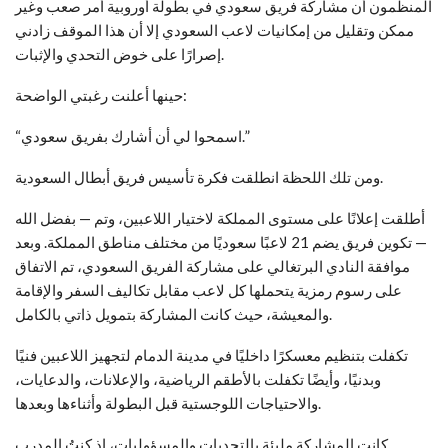
المنظمون أن مشاركة فريق سعودي في بطولة أوروبية أمر صعب وغير
ممكن وتقليل من إمكانيات لاعب السعودي إلا أن هذا الموقف زادني
إصرارًا على خوض التحدي والإثبات.
حينها أعلنت رغبتي الواضحة:
“اسمحوا لي أن أشارك بفريق سعودي.”
ومن تلك اللحظة انطلقت فكرة تأسيس فريق أبطال السعودية.
أطلقت إعلانًا على مستوى المملكة لاختيار اللاعبين، وتم — بفضل الله
— تكوين فريق يضم 21 لاعبًا سعوديًا من مختلف مناطق المملكة. وبعد
موافقة النادي البرتغالي على مشاركة الفريق السعودي، تم الاتفاق
على رسوم رمزية يتحملها كل لاعب مقابل تكاليف السفر والإقامة
والمعيشة، حيث كانت المشاركة بتمويل ذاتي بالكامل.
تكفلت بتنظيم معسكرًا داخليًا في مدينة الدمام لتجهيز اللاعبين فنيًا
وبدنيًا، وأيضًا تكفلت بالأطقم الرياضية، والإعلانات، والدعايات،
والاحتياجات اللوجستية قبل البطولة وأثناءها وبعدها.
كانت المشاركة مليئة بالتحديات والمسؤوليات، إذ كنتُ المدرب