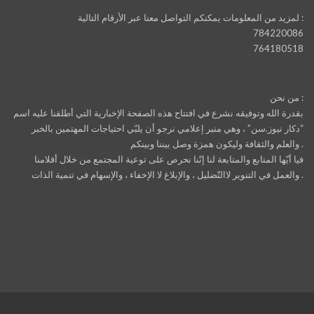
لمزيد من المعلومات يمكنكم التواصل معنا عبر الأرقام التالية :
784220086
764180518
من نحن :
بقدرة الله وتوفيقه نشرع في افتتاح هذه الصفحة الإخبارية التي أطلقنا عليه اسم
“دكار نيوز.سن” ، وهي منبر إعلامي نرجو أن يلبّي احتياجات المهتمين بالخبر
والعلم والثقافة وليكون همزة وصل بيننا وبينكم .
فيا أيّها المتابع والمتابعة لنا إنّنا نحرص على توعية المجتمع من خلال أقلامنا
والعمل في التنوير لاالتّضليل ، والإبلاغ لا الإخفاء ، والإسهام في تنمية الذات .