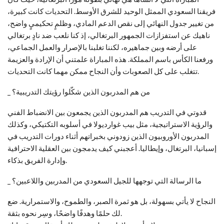
فريقنا السعودي الممثل الوحيد للشرق الأوسط. التحديات كانت كبيرة،
من تغيير جدول النهائي إلى نقص الدعم المادي، وظلمٍ تحكيميٍ واضح،
ناهيك عن استفزازات الجمهور البرتغالي، إذ كنا نلعب ضد نادٍ برتغالي
على أرضه وبين جماهيره، لكننا تغلبنا بالإصرار والعمل الجماعي،
ورفعنا الكأس باسم المملكة. هذه المباراة علمتني أن الإرادة والعزيمة
تتغلب على كل الصعوبات وأن النجاح ممكن مهما كانت التحديات.
_ من هم المدربون الذين شكّلوا رؤيتك التدريبية؟
قدوتي في التدريب هم المدربون الذين يجمعون بين الانضباط الفني
والرؤية الاستراتيجية، مثل بيب غوارديولا في أسلوبه التكتيكي، وكذلك
المدربون الأوروبيون الذين زودوني بخبراتهم أثناء دورات التدريب في
إسبانيا، البرتغال، وإيطاليا. أعجبني كيف يدمجون بين العقلية الاحترافية
وإدارة الفريق بذكاء.
_ ما الرسالة التي توجهها للجيل السعودي من المدربين واللاعبين؟
النجاح لا يأتي بسهولة، بل هو ثمرة الصبر، والطموح، والاستمرارية. ضع
لك حلمًا وهدفًا واضحًا، وسِر نحوه بثقة.