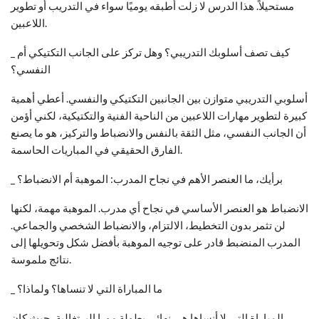
مستحيلاً. هذا الدرس لا زلت أطبقه يوميًا سواء في التدريب أو تطوير
اللاعبين.
_ كيف تصف أسلوبك التدريبي؟ وهل تركز على الجانب التكتيكي أم
النفسي؟
أسلوبي التدريبي متوازن بين الجانبين التكتيكي والنفسي. أعطي أهمية
كبيرة لتطوير مهارات اللاعبين من الناحية الفنية والتكتيكية، لكني أؤمن
أن الجانب النفسي، مثل الثقة بالنفس والانضباط والتركيز، هو ما يصنع
الفارق الحقيقي في المباريات الحاسمة.
_ برأيك، ما العنصر الأهم في نجاح المدرب: الموهبة أم الانضباط؟
الانضباط هو العنصر الأساسي في نجاح أي مدرب. الموهبة مهمة، لكنها
لن تثمر بدون التخطيط، الالتزام، والانضباط الشخصي والجماعي.
المدرب المنضبط قادر على توجيه الموهبة بأفضل شكل وتحويلها إلى
نتائج ملموسة.
_ ما المباراة التي لا تنساها؟ ولماذا؟
المباراة التي لا أنساها هي نهائي بطولة مورا البرتغالية، حيث كان