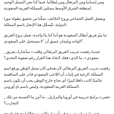
ومن إسبانيا ومن البرتغال ومن إيطاليا، فيما كنا نحن الممثل الوحيد
لمنطقة الشرق الأوسط ممثلين للمملكة العربية السعودية .
وبفضل العمل الجماعي وروح التكاتف، تمكّنا من تحقيق بطولة مورا
الدولية، ليُسجَّل هذا الإنجاز باسم المملكة.
ما ميّز فريق أبطال السعودية هو أننا كنا يدًا واحدة، نعمل بروح الفريق
الواحد وبإيمان عميق أن “لا مستحيل على السعودي”.
_ عندما رفضت تدريب الفريق البرتغالي وقلت « سأشارك بفريق
سعودي ».. ما الذي دفعك لاتخاذ هذا القرار رغم صعوبة التحدي؟
رفضت تدريب الفريق البرتغالي لأن هدفي كان تمثيل الوطن ورفع اسم
المملكة. الرغبة في إثبات أن اللاعب السعودي قادر على المنافسة
عالميًا كانت دافعًا كبيرًا. أي نجاح خارج الوطن يجب أن يكون باسم
المملكة العربية السعودية، وليس باسم نادٍ أوروبي.
_ حضرت برامج تدريبية في أوروبا والبرازيل… ما أبرز ما اكتسبته من تلك
التجارب؟
حضرتُ دورات تدريبية في أوروبا، واكتسبت خلالها معرفة واسعة