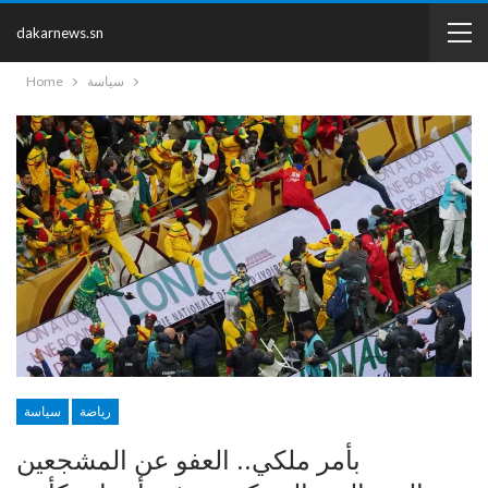
dakarnews.sn
سياسة
Home
رياضة
سياسة
بأمر ملكي.. العفو عن المشجعين