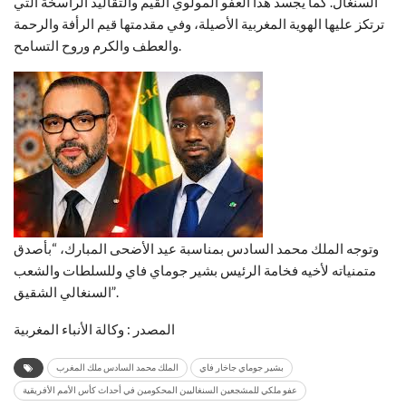
السنغال. كما يجسد هذا العفو المولوي القيم والتقاليد الراسخة التي
ترتكز عليها الهوية المغربية الأصيلة، وفي مقدمتها قيم الرأفة والرحمة
والعطف والكرم وروح التسامح.
وتوجه الملك محمد السادس بمناسبة عيد الأضحى المبارك، “بأصدق
متمنياته لأخيه فخامة الرئيس بشير جوماي فاي وللسلطات والشعب
السنغالي الشقيق”.
المصدر : وكالة الأنباء المغربية
بشير جوماي جاخار فاي
الملك محمد السادس ملك المغرب
عفو ملكي للمشجعين السنغاليين المحكومين في أحداث كأس الأمم الأفريقية