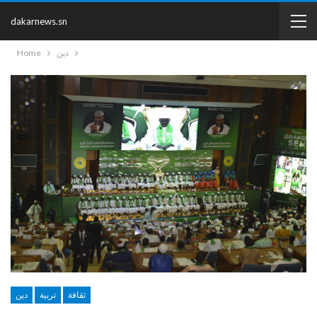
dakarnews.sn
دين
Home
ثقافة
تربية
دين