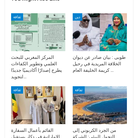
دين
ثقافة
طوبى : بيان صادر عن ديوان
المركز المغربي للبحث
الخلافة المريدية في رحيل
العلمي وتطوير الكفاءات
كريمة الخليفة العام …
يطرح إصدارًا أكاديميًا جديدًا
لتجويد…
ثقافة
ثقافة
من الجرد الكربوني إلى
القائم بأعمال السفارة
التحول البيئي: الشركة
الإماراتية في دكار يستقبل