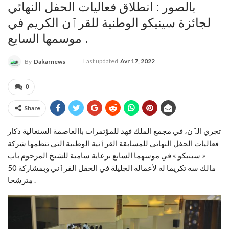
بالصور : انطلاق فعاليات الحفل النهائي
لجائزة سينيكو الوطنية للقرٱن الكريم في
موسمها السابع .
Last updated
Avr 17, 2022
By
Dakarnews
0
Share
تجري الٱن، في مجمع الملك فهد للمؤتمرات باالعاصمة السنغالية دكار
فعاليات الحفل النهائي للمسابقة القرٱنية الوطنية التي تنظمها شركة
« سينيكو » في موسهما السابع برعاية سامية للشيخ المرحوم باب
مالك سه تكريما له لأعماله الجليلة في الحقل القرٱني وبمشاركة 50
مترشحا .