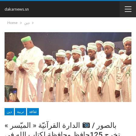
dakarnews.sn
دين
Home
ثقافة
تربية
دين
بالصور /
الدارة القرآنيّة « الميّسر »
تخرج 125حافظ وحافظة لكتاب الله في