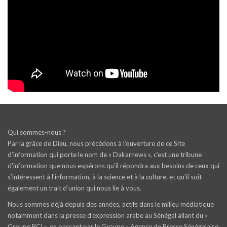
Qui sommes-nous ?
Par la grâce de Dieu, nous précédons à l’ouverture de ce Site
d’information qui porte le nom de « Dakarnews », c’est une tribune
d’information que nous espérons qu’il répondra aux besoins de ceux qui
s’intéressent à l’information, à la science et à la culture, et qu’il soit
également un trait d‘union qui nous lie à vous.
Nous sommes déjà depuis des années, actifs dans le milieu médiatique
notamment dans la presse d’expression arabe au Sénégal allant du «
Groupe RCI », en passant par le Groupe « Agence de Presse Sénégalaise