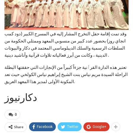
وقد تمت إقامة حفل التخرج المشار إليه في المسرح الكبير (دود كمب
انجاي روز) بحضور عدد كبير من منسوبي المعهد وممثلي الحكومة من
السلطات الرسمية والسلك الديبلوماسي المعتمد في دكار والبيوتات
الدينية ، وكانت من أبرز فعالياته تلاوات قرآنية وأناشيد دينية .
تعتبر هذه الدارة القرٱنية جزءاً كبيراً من الإنجازات التي حققتها البطلة
الراحلة السيدة مريم نياس بنت الشيخ إبراهيم نياس الكولخي حيث تعد
المكونة الأولى لمدير هذا المعهد العريق.
دكارنيوز
0
Share
Facebook
Twitter
Google+