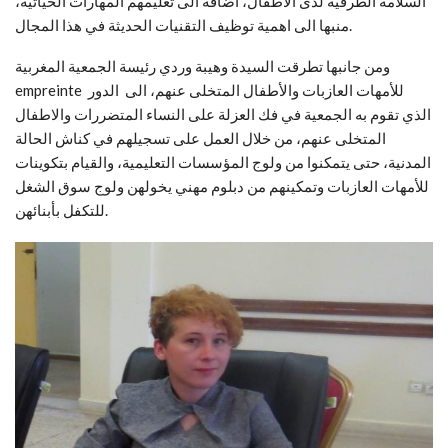
السلامة الطرقية لدى الاطفال، اضافة الى تعليمهم المهارات الحياتية،
منبها الى اهمية توظيف التقنيات الحديثة في هذا المجال.
ومن جانبها تطرقت السيدة وهيبة وردي رئيسة الجمعية المغربية
empreinte للأمهات العازبات والأطفال المتخلى عنهم، الى الدور
الذي تقوم به الجمعية في فك العزلة على النساء المتضررات والاطفال
المتخلى عنهم، من خلال العمل على تسجيلهم في كناش الحالة
المدنية، حتى يتمكنوا من ولوج المؤسسات التعليمية، والقيام بتكوينات
للأمهات العازبات وتمكينهم من دبلوم مهني يخولهن ولوج سوق الشغل
للتكفل بأبنائهن.