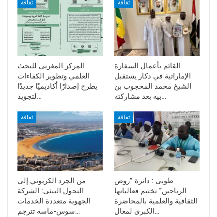
ثقافة
ثقافة
القائم بأعمال السفارة
المركز المغربي للبحث
الإماراتية في دكار يستقبل
العلمي وتطوير الكفاءات
الشيخ محمد المحجوب بن
يطرح إصدارًا أكاديميًا جديدًا
بيه بعد مشاركته…
لتجويد…
ثقافة
ثقافة
طوبى : دائرة ”روض
من الجرد الكربوني إلى
الرياحين“ تختتم فعالياتها
التحول البيئي: الشركة
الثقافية والعلمية بالمحاضرة
الجهوية متعددة الخدمات
الكبرى لمغال…
سوس-ماسة تترجم…