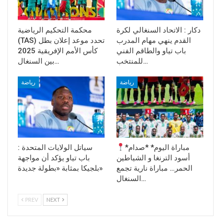
دكار : الاتحاد السنغالي لكرة
محكمة التحكيم الرياضية
القدم ينهي مهام المدرب
(TAS) تحدد موعد إعلان بطل
باب تياو والطاقم الفني
كأس الأمم الإفريقية 2025
للمنتخب…
بين السنغال…
رياضة
رياضة
*مباراة اليوم* *صدام
سياتل الولايات المتحدة :
أسود الترنغا و الشياطين
باب تياو يؤكد أن مواجهة
الحمر… مباراة نارية تجمع
بلجيكا بمثابة «بطولة جديدة»
السنغال…
PREV
NEXT