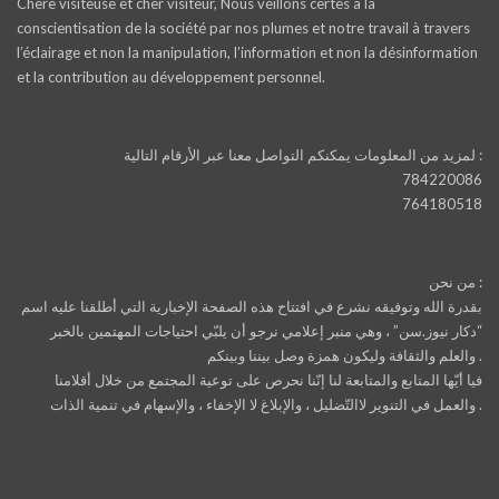
Chère visiteuse et cher visiteur, Nous veillons certes à la
conscientisation de la société par nos plumes et notre travail à travers
l’éclairage et non la manipulation, l’information et non la désinformation
et la contribution au développement personnel.
لمزيد من المعلومات يمكنكم التواصل معنا عبر الأرقام التالية :
784220086
764180518
من نحن :
بقدرة الله وتوفيقه نشرع في افتتاح هذه الصفحة الإخبارية التي أطلقنا عليه اسم
“دكار نيوز.سن” ، وهي منبر إعلامي نرجو أن يلبّي احتياجات المهتمين بالخبر
والعلم والثقافة وليكون همزة وصل بيننا وبينكم .
فيا أيّها المتابع والمتابعة لنا إنّنا نحرص على توعية المجتمع من خلال أقلامنا
والعمل في التنوير لاالتّضليل ، والإبلاغ لا الإخفاء ، والإسهام في تنمية الذات .