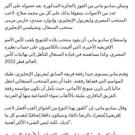
وتمكن ساديو ماني من الفوز بالجائزة المذكورة، بعد حصوله على أكبر
عدد من الأصوات، متفوقا بذلك على كل من محمد صلاح، لاعب
المنتخب المصري وليفربول الإنجليزي، وإدوارد ميندي، حارس مرمى
منتخب السنغال، وتشيلسي الإنجليزي.
واستطاع ساديو ماني، أن يقود منتخب بلاده للتتويج بلقب كأس الأمم
الإفريقية الأخيرة، التي أقيمت بالكاميرون على حساب نظيره
المصري، وكذا مساهمته في قيادة السنغال للتأهل إلى نهائيات كأس
العالم قطر 2022.
وقدم ماني مستوى جيدا رفقة فريقه السابق ليفربول الإنجليزي، طيلة
المواسم التي قضاها رفقته، علما أن نجم المنتخب السنغالي انتقل
حاليا إلى بايرن ميونخ الألماني، حيث يأمل أن تكون مواسمه رفقة
الفريق البافاري، مليئة بالألقاب سواء الجماعية منها أو الفردية.
وقال ساديو ماني، إن “الفوز بهذا النوع من الجوائز (لقب أفضل لاعب
إفريقي) يُشعرك بالرضا دائمًا، وسيكون دافعًا إضافيًا لتقديم كل ما
لديك، لكنه ليس الشيء الأكثر أهمية”.
وأضاف ماني “بالنسبة لي، اللعب الجماعي أولاً وقبل كل شيء،