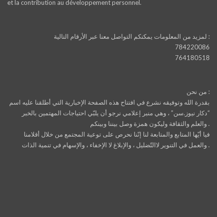
et la contribution au développement personnel.
لمزيد من المعلومات يمكنكم التواصل معنا عبر الأرقام التالية :
784220086
764180518
من نحن :
بقدرة الله وتوفيقه نشرع في افتتاح هذه الصفحة الإخبارية التي أطلقنا عليه اسم
“دكار نيوز.سن” ، وهي منبر إعلامي نرجو أن يلبّي احتياجات المهتمين بالخبر
والعلم والثقافة وليكون همزة وصل بيننا وبينكم .
فيا أيّها المتابع والمتابعة لنا إنّنا نحرص على توعية المجتمع من خلال أقلامنا
والعمل في التنوير لاالتّضليل ، والإبلاغ لا الإخفاء ، والإسهام في تنمية الذات .