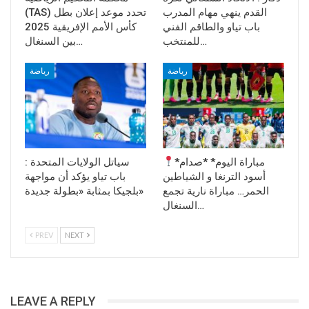
القدم ينهي مهام المدرب
(TAS) تحدد موعد إعلان بطل
باب تياو والطاقم الفني
كأس الأمم الإفريقية 2025
للمنتخب…
بين السنغال…
رياضة
رياضة
*مباراة اليوم* *صدام
سياتل الولايات المتحدة :
أسود الترنغا و الشياطين
باب تياو يؤكد أن مواجهة
الحمر… مباراة نارية تجمع
بلجيكا بمثابة «بطولة جديدة»
السنغال…
PREV
NEXT
LEAVE A REPLY