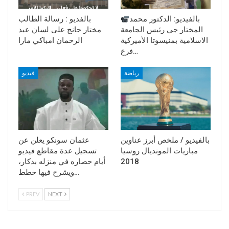
بالفيديو: الدكتور محمد
بالفديو : رسالة الطالب
المختار جي رئيس الجامعة
مختار جانج على لسان عبد
الاسلامية بمنيسوتا الأميركية
الرحمان امباكي مارا
فرع…
رياضة
فيديو
بالفيديو / ملخص أبرز عناوين
عثمان سونكو يعلن عن
مباريات المونديال روسيا
تسجيل عدة مقاطع فيديو
أيام حصاره في منزله بدكار،
2018
ويشرح فيها خطط…
PREV
NEXT