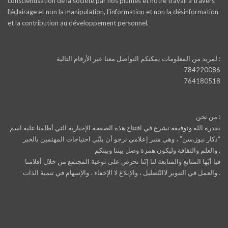
conscientisation de la société par nos plumes et notre travail à travers
l’éclairage et non la manipulation, l’information et non la désinformation
et la contribution au développement personnel.
لمزيد من المعلومات يمكنكم التواصل معنا عبر الأرقام التالية :
784220086
764180518
من نحن :
بقدرة الله وتوفيقه نشرع في افتتاح هذه الصفحة الإخبارية التي أطلقنا عليه اسم
“دكار نيوز.سن” ، وهي منبر إعلامي نرجو أن يلبّي احتياجات المهتمين بالخبر
والعلم والثقافة وليكون همزة وصل بيننا وبينكم .
فيا أيّها المتابع والمتابعة لنا إنّنا نحرص على توعية المجتمع من خلال أقلامنا
والعمل في التنوير لاالتّضليل ، والإبلاغ لا الإخفاء ، والإسهام في تنمية الذات .