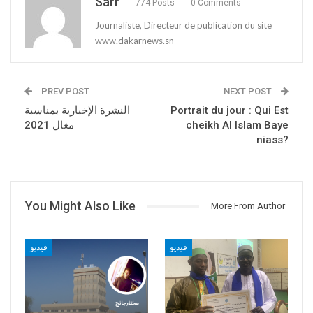
Sarr
774 Posts
0 Comments
Journaliste, Directeur de publication du site
www.dakarnews.sn
PREV POST
NEXT POST
النشرة الإخبارية بمناسبة
Portrait du jour : Qui Est
مغال 2021
cheikh Al Islam Baye
niass?
You Might Also Like
More From Author
فيديو
فيديو