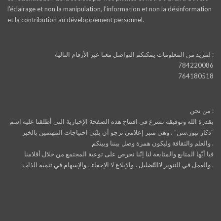
l’éclairage et non la manipulation, l’information et non la désinformation
et la contribution au développement personnel.
لمزيد من المعلومات يمكنكم التواصل معنا عبر الأرقام التالية :
784220086
764180518
من نحن :
بقدرة الله وتوفيقه نشرع في افتتاح هذه الصفحة الإخبارية التي أطلقنا عليه اسم
“دكار نيوز.سن” ، وهي منبر إعلامي نرجو أن يلبّي احتياجات المهتمين بالخبر
والعلم والثقافة وليكون همزة وصل بيننا وبينكم .
فيا أيّها المتابع والمتابعة لنا إنّنا نحرص على توعية المجتمع من خلال أقلامنا
والعمل في التنوير لاالتّضليل ، والإبلاغ لا الإخفاء ، والإسهام في تنمية الذات .