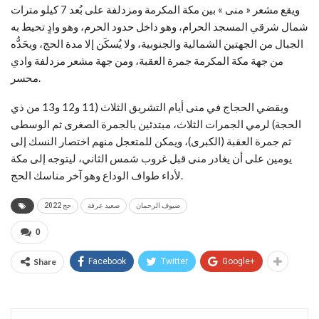
ويقع مشعر « منى » بين مكة المكرمة ومزدلفة على بُعد 7 كيلو مترات
شمال شرقي المسجد الحرام، وهو داخل حدود الحرم، وهو وادٍ تحيط به
الجبال من الجهتين الشمالية والجنوبية، ولا يُسكَن إلا مدة الحج، ويحَدُّه
من جهة مكة المكرمة جمرة العقبة، ومن جهة مشعر مزدلفة وادي
محسر.
ويقضي الحجاج في منى أيام التشريق الثلاث (11 و12 و13 من ذي
الحجة) لرمي الجمرات الثلاث، مبتدئين بالجمرة الصغرى ثم الوسطى
ثم جمرة العقبة (الكبرى)، ويمكن للمتعجل منهم اختصار النسك إلى
يومين على أن يغادر منى قبل غروب شمس الثاني، ليتوجه إلى مكة
لأداء طواف الوداع وهو آخر مناسك الحج.
ضيوف الرحمان
صعيد عرفة
حج 2022
0
Share
Facebook
Twitter
Google+