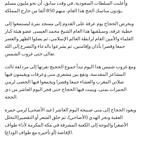
وأعلنت السلطات السعودية، في وقت سابق، أن نحو مليون مسلم
يؤدون مناسك الحج هذا العام، منهم 850 ألفا من خارج المملكة.
ويحرص الحجاج يوم عرفة على القدوم إلى مسجد نمرة ليستمعوا إلى
خطبة عرفة، وسيلقيها هذا العام الشيخ محمد العيسى عضو هيئة كبار
العلماء والأمين العام لرابطة العالم الإسلامي، ثم يصلوا الظهر والعصر
جمعا وقصرا بأذان وإقامتين، ثم يشرعوا بالدعاء والتضرع إلى الله
تعالى حتى غروب الشمس.
ومع غروب شمس هذا اليوم تبدأ جموع الحجيج نفرتها إلى مزدلفة ثالث
المشاعر المقدسة، وتقع بين مشعري منى وعرفات ويقيمون فيها
صلاتي المغرب والعشاء جمعا وقصرا ويجمعوا فيها الحصى لرمي
الجمرات بمنى، ويبيت فيها الحجاج حتى فجر اليوم العاشر من ذي
الحجة.
ويعود الحجاج إلى منى صبيحة اليوم العاشر (عيد الأضحى) لرمي جمرة
العقبة ونحر الهدي (الأضاحي)، ثم حلق الشعر أو التقصير(التحلل
الأصغر) والتوجه إلى الكعبة المشرفة في مكة المكرمة لأداء طواف
الإفاضة (أو تأخيره مع طواف الوداع).