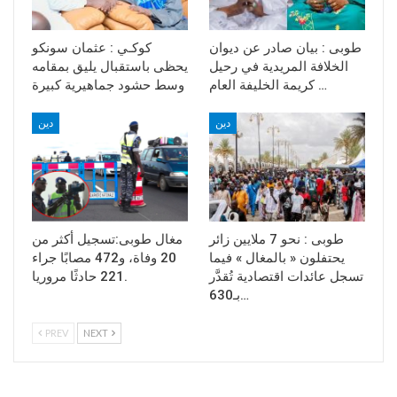
طوبى : بيان صادر عن ديوان
كوكـي : عثمان سونكو
الخلافة المريدية في رحيل
يحظى باستقبال يليق بمقامه
كريمة الخليفة العام …
وسط حشود جماهيرية كبيرة
دين
دين
طوبى : نحو 7 ملايين زائر
مغال طوبى:تسجيل أكثر من
يحتفلون « بالمغال » فيما
20 وفاة، و472 مصابًا جراء
تسجل عائدات اقتصادية تُقدَّر
221 حادثًا مروريا.
بـ630…
PREV
NEXT