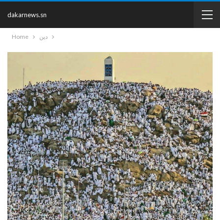
dakarnews.sn
دين
Home