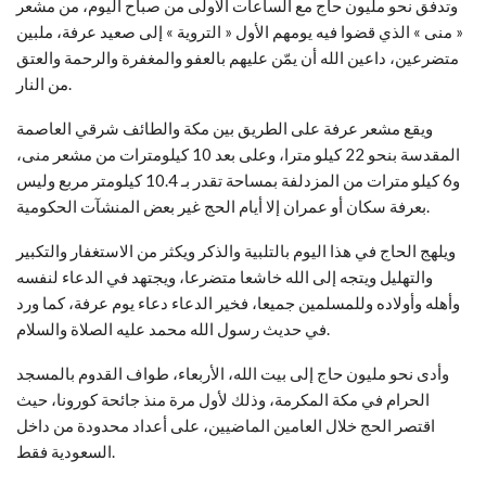
وتدفق نحو مليون حاج مع الساعات الأولى من صباح اليوم، من مشعر
« منى » الذي قضوا فيه يومهم الأول « التروية » إلى صعيد عرفة، ملبين
متضرعين، داعين الله أن يمّن عليهم بالعفو والمغفرة والرحمة والعتق
من النار.
ويقع مشعر عرفة على الطريق بين مكة والطائف شرقي العاصمة
المقدسة بنحو 22 كيلو مترا، وعلى بعد 10 كيلومترات من مشعر منى،
و6 كيلو مترات من المزدلفة بمساحة تقدر بـ 10.4 كيلومتر مربع وليس
بعرفة سكان أو عمران إلا أيام الحج غير بعض المنشآت الحكومية.
ويلهج الحاج في هذا اليوم بالتلبية والذكر ويكثر من الاستغفار والتكبير
والتهليل ويتجه إلى الله خاشعا متضرعا، ويجتهد في الدعاء لنفسه
وأهله وأولاده وللمسلمين جميعا، فخير الدعاء دعاء يوم عرفة، كما ورد
في حديث رسول الله محمد عليه الصلاة والسلام.
وأدى نحو مليون حاج إلى بيت الله، الأربعاء، طواف القدوم بالمسجد
الحرام في مكة المكرمة، وذلك لأول مرة منذ جائحة كورونا، حيث
اقتصر الحج خلال العامين الماضيين، على أعداد محدودة من داخل
السعودية فقط.