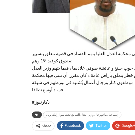
 محكمة العدل العليا بتهم الفساد في قضية تتعلق بتسيير
صندوق كوفيد-19 وهم
وب جينغ و عائشة صوفي غلاديما ، فيما يتهم وزير العدل
27 مسؤولا آخرين، من بينهم موظفون كبار ورجال أعمال يُشتبه في تورطهم في شبكة
فساد أوسع نطاقا.
#دكارنيوز
إسماعيل ماجور فال وزير العدل السابق تحت سوار إلكتروني
Share
Facebook
Twitter
Google