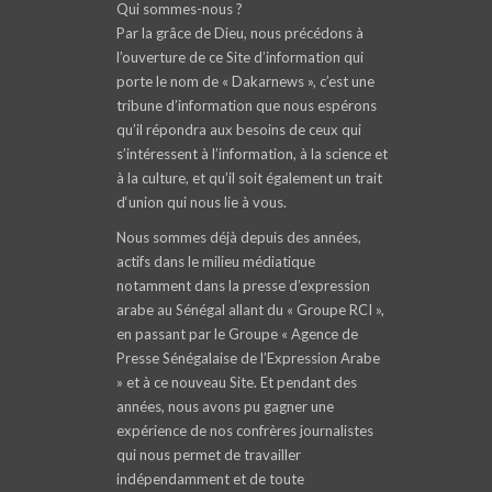
Qui sommes-nous ?
Par la grâce de Dieu, nous précédons à
l’ouverture de ce Site d’information qui
porte le nom de « Dakarnews », c’est une
tribune d’information que nous espérons
qu’il répondra aux besoins de ceux qui
s’intéressent à l’information, à la science et
à la culture, et qu’il soit également un trait
d‘union qui nous lie à vous.
Nous sommes déjà depuis des années,
actifs dans le milieu médiatique
notamment dans la presse d’expression
arabe au Sénégal allant du « Groupe RCI »,
en passant par le Groupe « Agence de
Presse Sénégalaise de l’Expression Arabe
» et à ce nouveau Site. Et pendant des
années, nous avons pu gagner une
expérience de nos confrères journalistes
qui nous permet de travailler
indépendamment et de toute