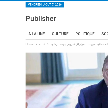
VENDREDI, AOÛT 7, 2026
Publisher
A LA UNE
CULTURE
POLITIQUE
SO
عدالة
Home