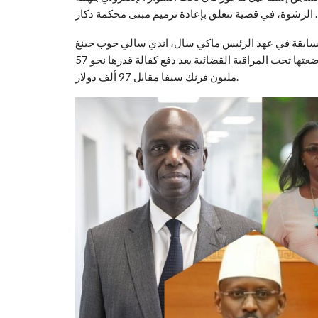
الرشوة، في قضية تتعلق بإعادة ترميم مبنى محكمة دكار .
السابقة في عهد الرئيس ماكي سال، اندي سالي جوب جينغ
، بـ”التواطؤ في اختلاس“ أموال صندوق مكافحة كوفيد-19، ووضعتها تحت المراقبة القضائية بعد دفع كفالة قدرها نحو 57
مليون فرنك سيفا مقابل 97 ألف دولار.