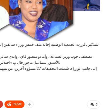
للتذكير ، قررت الجمعية الوطنية إحالة ملف خمس وزراء سابقين إلى
مصطفى جوب وزير الصناعة ، وأمادو منصور فاي ، واندي سالي ج
الأسبق إسماعيل ماجور فال ب »اختلاس خطر يتعلق بأراض عامة » كان مقررا أن تبنى فيها محكمة.
إلى جانب الوزراء، شملت التحقيقات 
+
ReddIt
0