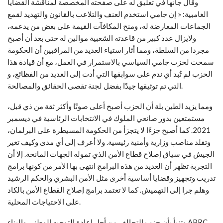
وقال جانها في تعليق له على صفحته المخصصة لمناقشة القضايا
الغامبية: « إن جامي استخدم العنف والتلاعب بالقانون والتهديد لقمع
الجماعات المعارضة له، ومنح المكافآت القيمة على بعض من يدعمه،
ولايزال عدد كبير من قاعدته الشعبية موالين له حتى بعد أن أصبح
مجردا من السلطة، ومما أثار استياء العديد من المراقبين أن الحكومة
سمحت لحزب جامي السياسي بالاستمرار في العمل، مع أن قيادة هذا
الحزب لم تُبد أي ندم على سوابقها التي أدت إلى العديد من الفظائع، و
التي تم توثيقها جيدًا بفضل لجنة تقصى الحقائق والمصالحة.
ومما يزيد الطين بلة أن الحزب أصبح أعلى صوتًا وأكثر ثقة من ذي قبل،
مستمتعين بدور صانعي الملوك في الانتخابات الرئاسية في ديسمبر
2021. كما أصبح جزءًا لا يتجزأ من الحكومة المسيطرة على البرلمان،
وتقلد مناصب وزارية وأمنية رئيسية. ولا أعرف إلى أي مدى وكيف تغير
الجيش في سياق إصلاح قطاع الأمن الذي تموله الجهات المانحة. إلا أن
التجربة تظهر أن العديد من هذه البرامج انتهى بها الأمر من كونها برامج
تدريب وتجهيز وقضايا أساسية أخرى مثل الأمن البشري والحكم الرشيد
وهلم جرا إلى التهميش. كما لا تعتمد برامج إصلاح القطاع الأمن بالكاد
على الاحتياجات المحلية.
وتنبأ بأن حزب التحالف من أجل إعادة التوجيه الوطني والبناء APRC