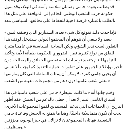
قد يطالب بعودة جامي وضمان سلامته وأمنه في البلاد، وقد تميل
حكومة حزب الشعب الوطني الحاكم إلى الموافقة على مثل هذا
الطلب باعتباره فرصة ذهبية للحفاظ على تحالفها السياسي معه.
« فإذا حدث ذلك فتوقع كل شيء بعده. السيناريو الذي وصفته ليس
ببعيد ولا ينبغي أن نتوهم أن المجتمع الدولي سيتدخل لوقف هذا
التطور. لست نذير الشؤم، ولكن الساحة السياسية في غامبيا مثيرة
للقلق من نواح كثيرة. فمن الضروري للحكومة طمأنة الأمة وتأكيد
التزامها التام بتنفيذ توصيات لجنة تقصي الحقائق والمصالحة دون
تأخير، وإطلاع الجمهور على تطورات عملية التنفيذ. كما يجب ألا ننسى
أن يحيى جامي كفرد، لا يمكن أن يمتلك السلطة التي كان يمارسها
على شعب غامبيا دون دعم من مجموعات معينة من الشعب. »
وختم جانها أنه « ما كانت سيطرة جامي على شعب غامبيا في هذا
السياق الغامبي ليتم إلا بعد أن حظي بالدعم من الجيش. فقد أظهر
التاريخ أن الجماعات التي تدعم المستبدين لقمع المجموعات الأخرى،
يجب أن تكون متماسكة داخليًا. وهذا ما يتمتع به الجيش وقاعدة جامي
الشعبية. فهاتان المجموعتان لا تزالان في حيز الوجود، معززتين
ومنظمتين. »