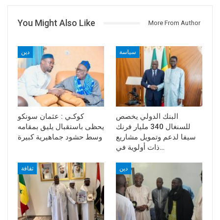
You Might Also Like
More From Author
سياسة
دين
البنك الدولي يخصص
كوكـي : عثمان سونكو
للسنغال 340 مليار فرنك
يحظى باستقبال يليق بمقامه
سيفا لدعم وتمويل مشاريع
وسط حشود جماهيرية كبيرة
ذات أولوية في…
دين
ثقافة