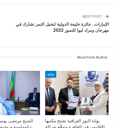
NEXT POST
الإمارات..
جائزة خليفة الدولية لنخيل التمر
تشارك في
مهرجان ومزاد ليوا للتمور 2022
More From Author
ثقافة
بوابة النور العراقية تفتتح مكتبها
الشيخ مرتضى بوسو 
الإقليمي في القاهرة وتوقّع شراكة
دبلوماسية وروحية إلى موريتانيا…