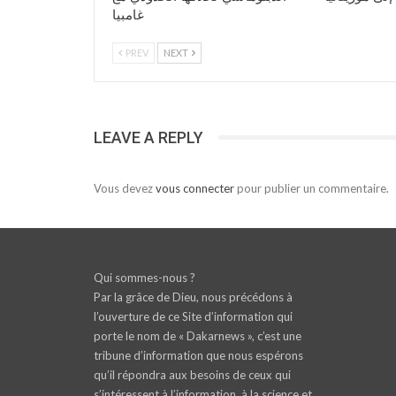
غامبيا
PREV
NEXT
LEAVE A REPLY
Vous devez
vous connecter
pour publier un commentaire.
Qui sommes-nous ?
Par la grâce de Dieu, nous précédons à
l’ouverture de ce Site d’information qui
porte le nom de « Dakarnews », c’est une
tribune d’information que nous espérons
qu’il répondra aux besoins de ceux qui
s’intéressent à l’information, à la science et