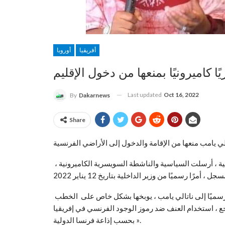
أفريقيا
أوروبا
Last updated
Oct 16, 2022
By
Dakarnews
Share
وفقًا للمعلومات الواردة ، هذا السبت ، من قبل إذاعة فرنسا الدولية ، أرسلت السياسية والناشطة السويسرية الكاميرونية ،
نص المرسوم ، الذي ظل سريًا لمدة تسعة أشهر ، حتى تم توجيهه رسميًا إلى ناتالي يامب ، يوبخها بشكل خاص على الخطب
جع ، استخدام العنف ضد رموز الوجود الفرنسي في إفريقيا
« بحسب إذاعة فرنسا الدولية.