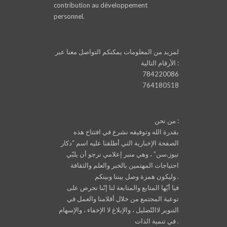
contribution au développement
personnel.
لمزيد من المعلومات يمكنكم التواصل معنا عبر
الأرقام التالية :
784220086
764180518
من نحن :
بقدرة الله وتوفيقه نشرع في افتتاح هذه
الصفحة الإخبارية التي أطلقنا عليه اسم “دكار
نيوز.سن” ، وهي منبر إعلامي نرجو أن يلبّي
احتياجات المهتمين بالخبر والعلم والثقافة
وليكون همزة وصل بيننا وبينكم .
فيا أيّها المتابع والمتابعة لنا إنّنا نحرص على
توعية المجتمع من خلال أقلامنا والعمل في
التنوير لاالتّضليل ، والإبلاغ لا الإخفاء ، والإسهام
في تنمية الذات .