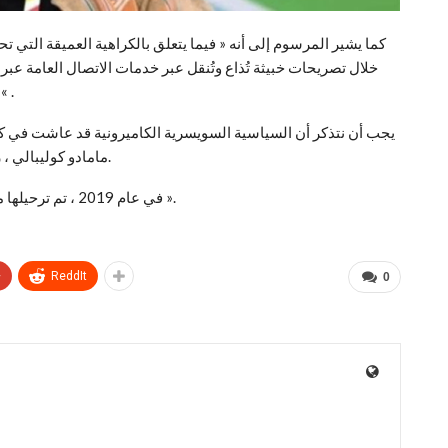
خلال تصريحات خبيثة تُذاع وتُنقل عبر خدمات الاتصال العامة عبر
فرنسا ». سوف تسبب اضطرابات خطيرة في النظام الع
مامادو كوليبالي ، زعيم حزب الحرية والديمقراطية من أجل الجمهورية (ليدر).
في عام 2019 ، تم ترحيلها من البلاد إلى سويسرا بعد إعلانها « شخصًا غير مرغوب فيه ».
+
ReddIt
0