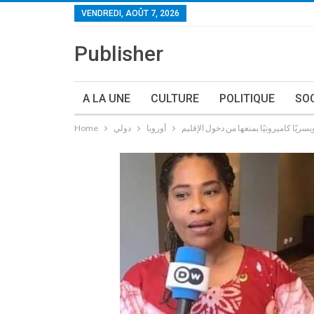
VENDREDI, AOÛT 7, 2026
Publisher
A LA UNE
CULTURE
POLITIQUE
SO
أوروبا
دولي
Home