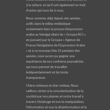
à la culture, et qu’il soit également un trait
d‘union qui nous lie à vous.
Nous sommes déjà depuis des années,
actifs dans le milieu médiatique
notamment dans la presse d’expression
arabe au Sénégal allant du « Groupe RCI »,
en passant par le Groupe « Agence de
Presse Sénégalaise de l’Expression Arabe
» et à ce nouveau Site. Et pendant des
années, nous avons pu gagner une
expérience de nos confrères journalistes
qui nous permet de travailler
indépendamment et de toute
transparence.
Chère visiteuse et cher visiteur, Nous
veillons certes à la conscientisation de la
société par nos plumes et notre travail à
travers l’éclairage et non la manipulation,
l’information et non la désinformation et la