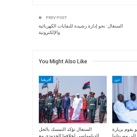
PREV POST
السنغال: نحو إدارة رشيدة للنفايات الكهربائية
والإلكترونية
You Might Also Like
دين
أفريقيا
يقوم بزيارة
السنغال تؤكد التمسك بالحل
الدبلوماسي لخلافها الحدودي مع