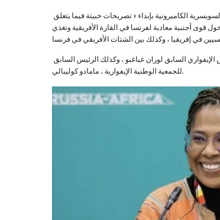
كما أفادت وسائل إعلام فرنسية أن المرسوم يتهم السياسية السويسرية الكاميرونية بإبداء « تصريحات خبيثة فيما يتعلق
ول قوى أجنبية معادية لفرنسا في القارة الأفريقية وتغذي
كما ينتقد مرسوم وزارة الداخلية الفرنسية الأخيرة لقربها من الرئيس الإيفواري السابق لوران غباغبو ، وكذلك الرئيس السابق
للجمعية الوطنية الإيفوارية ، مامادو كوليبالي.