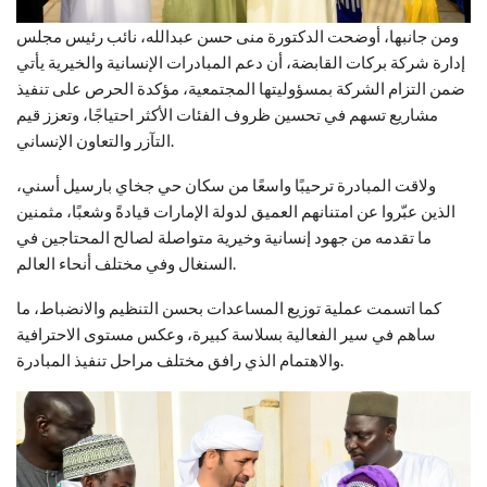
ومن جانبها، أوضحت الدكتورة منى حسن عبدالله، نائب رئيس مجلس
إدارة شركة بركات القابضة، أن دعم المبادرات الإنسانية والخيرية يأتي
ضمن التزام الشركة بمسؤوليتها المجتمعية، مؤكدة الحرص على تنفيذ
مشاريع تسهم في تحسين ظروف الفئات الأكثر احتياجًا، وتعزز قيم
التآزر والتعاون الإنساني.
ولاقت المبادرة ترحيبًا واسعًا من سكان حي جخاي بارسيل أسني،
الذين عبّروا عن امتنانهم العميق لدولة الإمارات قيادةً وشعبًا، مثمنين
ما تقدمه من جهود إنسانية وخيرية متواصلة لصالح المحتاجين في
السنغال وفي مختلف أنحاء العالم.
كما اتسمت عملية توزيع المساعدات بحسن التنظيم والانضباط، ما
ساهم في سير الفعالية بسلاسة كبيرة، وعكس مستوى الاحترافية
والاهتمام الذي رافق مختلف مراحل تنفيذ المبادرة.