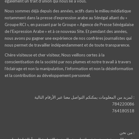
également un trait d‘union qui nous lie à vous.
Nous sommes déjà depuis des années, actifs dans le milieu médiatique
notamment dans la presse d’expression arabe au Sénégal allant du «
Groupe RCI », en passant par le Groupe « Agence de Presse Sénégalaise
de l’Expression Arabe » et à ce nouveau Site. Et pendant des années,
nous avons pu gagner une expérience de nos confrères journalistes qui
nous permet de travailler indépendamment et de toute transparence.
Chère visiteuse et cher visiteur, Nous veillons certes à la
conscientisation de la société par nos plumes et notre travail à travers
l’éclairage et non la manipulation, l’information et non la désinformation
et la contribution au développement personnel.
لمزيد من المعلومات يمكنكم التواصل معنا عبر الأرقام التالية :
784220086
764180518
من نحن :