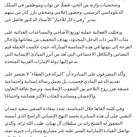
وشخصيات وازنة من الحي، فضلًا عن نواب وموظفين في السلك
الدبلوماسي الرسمي، وحضور إعلامي وصحفي بارز كان من بينهم
مدير “رفي دكار للأخبار” الأستاذ الدكتور فاضل غي.
وتخللت الفعالية عملية توزيع الأضاحي والمساعدات الغذائية على
مئات الأسر ذات الدخل المحدود، بهدف التخفيف من معاناتها وإدخال
الفرحة إلى بيوتها في هذه المناسبة المباركة، حيث عكست الحملة قيم
التضامن والتكافل الاجتماعي التي تُعد من أبرز المبادئ الإنسانية التي
تدعو إليها دولة الإمارات العربية المتحدة.
وأكد المشرفون على المبادرة أن “البركة في العطاء” لا تقتصر على
تقديم الدعم المادي فحسب، بل تحمل رسالة إنسانية واجتماعية
عميقة تعزز روح التلاحم بين الشعوب الإسلامية، وترسخ ثقافة التعاون
والإحسان ومساندة الفئات الأكثر هشاشة واحتياجًا.
وفي كلمة ألقاها خلال المناسبة، شدد سعادة السفير سعيد حمدان
النقبي على أن هذه المبادرة تجسد النهج الإنساني الراسخ الذي أسسه
المغفور له الشيخ زايد بن سلطان آل نهيان، طيب الله ثراه، والذي
تواصل القيادة الإماراتية السير عليه عبر مشاريع ومبادرات خيرية تمتد