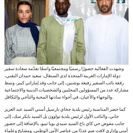
وشهدت الفعالية حضورًا رسميًا ومجتمعيًا واسعًا تقدّمه سعادة سفير
دولة الإمارات العربية المتحدة لدى السنغال، سعيد حمدان النقبي،
رفقة نائب السفير رفيعة بوشنين، إلى جانب وفد إماراتي كبير، وسط
مشاركة عدد من المسؤولين المحليين والشخصيات الدينية والاجتماعية
والوجهاء والأعيان، في أجواء سادتها المحبة والتآخي والتكافل.
كما حضر المناسبة رئيس بلدية جخاي بارسيل أسني السيد عبد العزيز
جاني، والنائب الأول لرئيس بلدية تواوون بل السيد بابكر سك، إلى
جانب مفوض حي كاي باخ السيد سيدي بويا تيبو، بالإضافة إلى حضور
أمني وإداري لافت ضم عددًا من عناصر الأمن الوطني، ومشايخ وعلماء