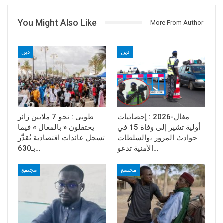
You Might Also Like
More From Author
دين
دين
مغال-2026 : إحصائيات
طوبى : نحو 7 ملايين زائر
أولية تشير إلى وفاة 15 في
يحتفلون « بالمغال » فيما
حوادث المرور ،والسلطات
تسجل عائدات اقتصادية تُقدَّر
الأمنية تدعو…
بـ630…
مجتمع
مجتمع