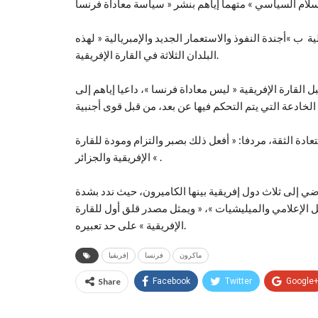
ب »أجندة النفوذ والاستعمار الجديد والإمبريالية « لهذه
البلدان الثلاثة في القارة الإفريقية.
لقارة الإفريقية « ليس معاداة فرنسا »، داعيا إياهم إلى
ادة الثقة، مردفا: « أفعل ذلك بصبر والتزام ومودة للقارة
الإفريقية والجزائر « .
اضي إلى ثلاث دول إفريقية بينها الكاميرون، حيث ندد بشدة
يل الإعلامي والميليشيات »، « ويمثل مصدر قلق أول للقارة
الإفريقية » على حد تعبيره.
ماكرون
فرنسا
إفريقيا
Share
Facebook
Twitter
Google