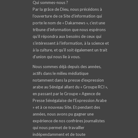
Qui sommes-nous ?
Par la grâce de Dieu, nous précédons à
l’ouverture de ce Site d’information qui
porte le nom de « Dakarnews », c’est une
tribune d’information que nous espérons
qu’il répondra aux besoins de ceux qui
s’intéressent à l’information, à la science et
à la culture, et qu’il soit également un trait
d‘union qui nous lie à vous.
Nous sommes déjà depuis des années,
actifs dans le milieu médiatique
notamment dans la presse d’expression
arabe au Sénégal allant du « Groupe RCI »,
en passant par le Groupe « Agence de
Presse Sénégalaise de l’Expression Arabe
» et à ce nouveau Site. Et pendant des
années, nous avons pu gagner une
expérience de nos confrères journalistes
qui nous permet de travailler
indépendamment et de toute