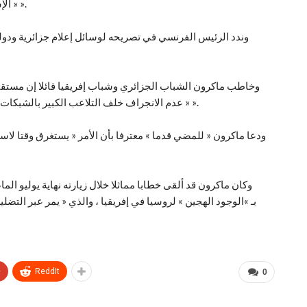
« الإسلام السياسي » متهما إياهم بنشر « سياسة معاداة فرنسا ».
وندد الرئيس الفرنسي في تصريحه لوسائل إعلام جزائرية ودولية 
وخاطب ماكرون الشباب الجزائري وشباب إفريقيا قائلا إن مستقبل ا
« عدم الانجراف خلف التلاعب الكبير بالشبكات الخادعة التي يتم التحكم فيها عن بعد، من قبل قوى أجنبية ».
ودعا ماكرون « للمضي قدما » معترفا بأن الأمر « يستغرق وقتا لاستع
وكان ماكرون قد ألقى خطابا مماثلا خلال زيارته نهاية يوليو الم
بـ »الوجود الهجين » لروسيا في إفريقيا ، والذي « يمر عبر التضل
+
ReddIt
0