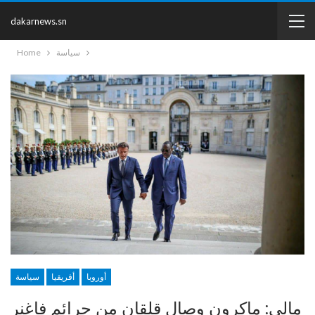
dakarnews.sn
سياسة
Home
أوروبا
أفريقيا
سياسة
مالي: ماكرون وصال قلقان من جرائم فاغنر