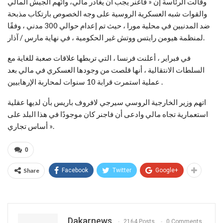
وقالت الرئاسة إن « فاغنر يجب أن يغادر مالي، واتُهم الجيش المالي
والقوات شبه العسكرية الروسية على وجه الخصوص بارتكاب مذبحة
ضد المدنيين في محلية مورا ، حيث تم إعدام حوالي 300 مدني ، وفقًا
لمنظمة هيومن رايتس ووتش غير الحكومية ، في نهاية مارس / آذار.
في فبراير ، أعلنت فرنسا ، التي تربطها علاقات صعبة للغاية مع
السلطات الانتقالية ، أنها قلصت من وجودها العسكري في مالي بعد
عملية استمرت قرابة 10 سنوات لمحاربة الإرهابيين .
اتهم وزير الخارجية الروسي سيرجي لافروف باريس بأن لديها عقلية
استعمارية تجاه مالي وادعى أن فاجنر كان موجودًا في هذا البلد على
أساس تجاري ».
0
Share
Facebook
Twitter
Google+
Dakarnews
2164 Posts
0 Comments