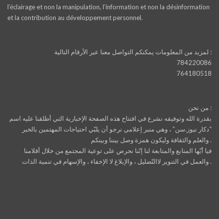
l’éclairage et non la manipulation, l’information et non la désinformation
et la contribution au développement personnel.
لمزيد من المعلومات يمكنكم التواصل معنا عبر الأرقام التالية :
784220086
764180518
من نحن :
بقدرة الله وتوفيقه نشرع في افتتاح هذه الصفحة الإخبارية التي أطلقنا عليه اسم
“دكار نيوز.سن” ، وهي منبر إعلامي نرجو أن يلبّي احتياجات المهتمين بالخبر
والعلم والثقافة وليكون همزة وصل بيننا وبينكم .
فيا أيّها المتابع والمتابعة لنا إنّنا نحرص على توعية المجتمع من خلال أقلامنا
والعمل في التنوير لاالتّضليل ، والإبلاغ لا الإخفاء ، والإسهام في تنمية الذات .