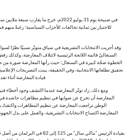
للاختيار بين ثمانية تحالفات للأحزاب السياسية؛ رغبةً منهم ف
وقد أجريت الانتخابات التشريعية في سياق متوتّر نسبيّا نظرًا 
السنغاليّ قائمة اللائحة الرئيسية لائتلاف المعارضة، وكذلك رفض
الخطوة ضجّة كبيرة في السنغال؛ حيث رأتها المعارضة صورة من صو
تحقيق تطلعاتها الانتخابية، وفي الحقيقة، بينت التصريحات الإعلامي
قيادة المعارضة أثناء تقديم ملف مرشحيها، الأمر الذي أدى إلى هدوء الأوضاع نسبيّا.
ومع ذلك، زاد توتّر المعارضة عندما اكتشف وجود أخطاء فنية
المعارضة أن تخرج عن صوابها في تنظيم مظاهرات حاشدة في م
الوطن تراجعت المعارضة عن تنظيم المظاهرات واكتفتْ ب
المعارضة اكتساح الانتخابات التشريعية، والعمل على بذل الجهود