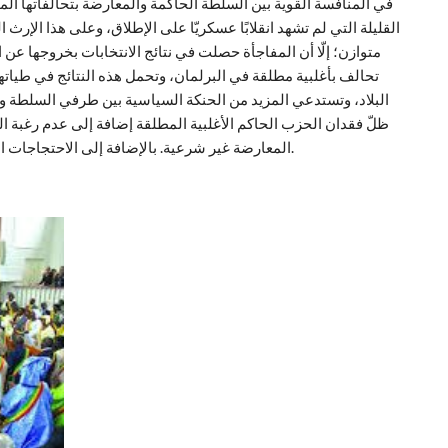
في المنافسة القوية بين السلطة الحاكمة والمعارضة بتحالفاتها المتع
القليلة التي لم تشهد انقلابًا عسكريّا على الإطلاق، وعلى هذا الإرث ا
متوازن؛ إلّا أن المفاجأة حصلت في نتائج الانتخابات بخروجها عن 
تحالف بأغلبية مطلقة في البرلمان، وتحمل هذه النتائج في طياته
البلاد، وتستدعي المزيد من الحنكة السياسية بين طرفي السلطة وا
ظلّ فقدان الحزب الحاكم الأغلبية المطلقة إضافة إلى عدم رغبة ال
المعارضة غير شرعية. بالإضافة إلى الاحتجاجات المتزايدة من الشعب على الظروف الاقتصادية والاجتماعية.