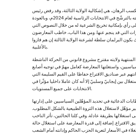
كسب الرهان، هي إشكالية الولاية الثالثة، وقد رفض رئيس
الجمهورية “ماكي سال” التصريح فيها بوضوح، ويشك الناس في رغبته بالترشّح في الانتخابات الرئاسية لعام 2024م، وبالعودة
ى رأي بإمكانية تخريج الشرعية له من خلال النصوص التي
ت التي قد ينجم عنها. ومن هذا الباب، خاطب المعارضون
بكون البرلمان سلطة لشرعنة الولاية الثالثة إن هم فازوا
بالأغلبية.
ولايته مقترح مشروع قانوني من الحركة الناشطة “AND SAMM JIKKO Yi”
ياسيين، واستغلتها المعارضة كعامل مهمّ في توجيه أصابع
نتهم عبر صناديق الاقتراع حفاظا على القيم السليمة التي
ال بين إيجابيّ وسلبيّ إلا أنه كان عاملا داخليا مؤثّرا في
الانتخابات على جميع المستويات.
ات الدعائية في تحديد المؤهّلين السياسيين على إدارتها
ر مؤهّل لاستغلال هذه الثروة الطبيعية بالشكل المطلوب.
ى استغلالها بطريقة عادلة. وفي كلتا الحالتين، تأثر الناخب
ديق الاقتراع. إضافة إلى قدرة المعارضة على استغلال حالة