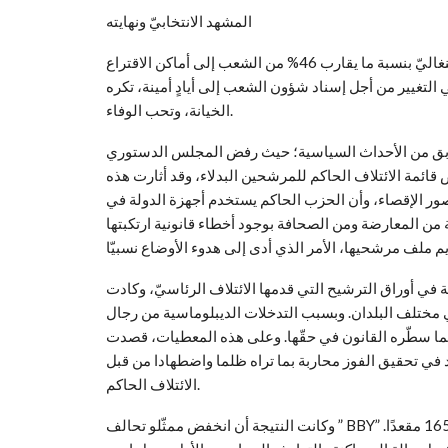
المشهد الانتخابيّ ونهايته
في صبيحة يوم 31 يوليو 2022م، خرج ما يقارب سبعة ملايين سنغاليّ بنسبة ما يقارب 46% من الشعب إلى أماكن الاقتراع
ي التغيير من أجل إسناد شؤون الشعب إلى أيادٍ أمينة، تكره
الخيانة، وتحب الوفاء.
لسوابق من الأحداث السياسية؛ حيث رفض المجلس الدستوري
 قائمة الائتلاف الحاكم للمرشحين البدلاء، وقد أثارت هذه
ر الإقصاء، وأن الحزب الحاكم يستخدم أجهزة الدولة في
ة من المعارضة ومن الصحافة بوجود أخطاء قانونية ارتكبتها
 في أوراق الترشيح التي قدمها الائتلاف الرئاسيّ، وكادت
ختلف البلدان. وبسبب التدخلات الديبلوماسية من رجال
ما سطّره القانون في حقّها. وعلى هذه المعطيات، قصدت
 في تحقيق الفوز محاربة بما تراه ظلما واضطهادا من قبل
الائتلاف الحاكم.
وكانت النتيجة أن انخفض ممثّلو تحالف ” BBY” بقيادة الرئيس “ماكي سال” من 125 إلى 82 في البرلمان من أصل 165 مقعدًا.