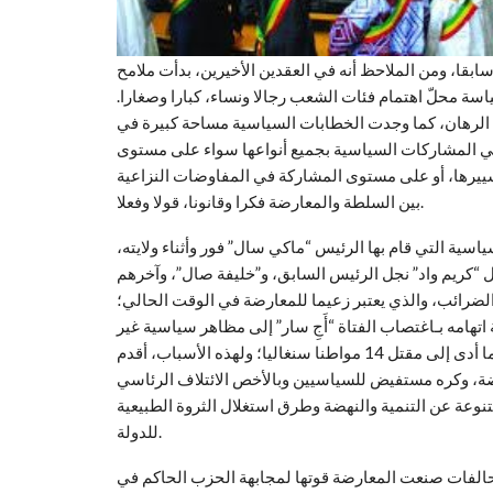
ابقا، ومن الملاحظ أنه في العقدين الأخيرين، بدأت ملامح
سة محلّ اهتمام فئات الشعب رجالا ونساء، كبارا وصغارا.
الرهان، كما وجدت الخطابات السياسية مساحة كبيرة في
 في المشاركات السياسية بجميع أنواعها سواء على مستوى
ييرها، أو على مستوى المشاركة في المفاوضات النزاعية
بين السلطة والمعارضة فكرا وقانونا، قولا وفعلا.
اسية التي قام بها الرئيس “ماكي سال” فور وأثناء ولايته،
 “كريم واد” نجل الرئيس السابق، و”خليفة صال”، وآخرهم
الضرائب، والذي يعتبر زعيما للمعارضة في الوقت الحالي؛
تهامه بـاغتصاب الفتاة “أَجِ سار” إلى مظاهر سياسية غير
مألوفة، وظهر العنف جراء الاحتجاجات التي حدثت إثر القضية ما أدى إلى مقتل 14 مواطنا سنغاليا؛ ولهذه الأسباب، أقدم
ضة، وكره مستفيض للسياسيين وبالأخص الائتلاف الرئاسي
تنوعة عن التنمية والنهضة وطرق استغلال الثروة الطبيعية
للدولة.
تحالفات صنعت المعارضة قوتها لمجابهة الحزب الحاكم في