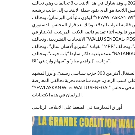
الانتخاب التشريعية لعام 2022م. وقد شارك في هذا الانتخاب 8 تحالفات وهي تحالف “BENNO BOKK YAKAAR” بقيادة
س اللائحة هو الذي يقود حملة الانتخاب إلى جانب ترشحه
ليكون نائباً في البرلمان)، وتحالف “YEWWI ASKAN WI” بقيادة كبار المعارضة “عثمان سونكو” و “خليفه صال” و “ديجي فال”
قائمة النواب البدلاء، وذلك بعد قرار المجلس الدستوري
ور قانونية أثناء تقديم قائمة اللائحة المرشحة للاختيار في
الانتخابات التشريعية، وتحالف “WALLU SENEGAL- PDS” يقوده الرئيس السابق “عبد الله واد”، وتحالف AAR SENEGAL
بقيادة “تشيرنو ألاسان سال” ، وتحالف “MPR” بقيادة الشاب الصحفيّ “باب جبريل فال”، وتحالف “BOKK GISGIS” بقيادة
عمدة بلدية داكار سابقا “باب جوب”، وتحالف “NATANGUE ASKAN WI” بقيادة السيد “شيخ الحسن سين”، و تحالف “BUNT
BI” برئاسة “إبراهيم مباو” و “سهام وارديني”.
وإلى جانب هذا التنوع من التحالفات والتغيير السياسي، توجد في السنغال أكثر من 300 حزب سياسي رسميّ. وأبرز المشهد
رة على كسب الرهان، حيث ساهمت تجربة تحالفي المعارضة
“YEWI ASKAN WI et WALLU SENEGAL” إلى منع الائتلاف الرئاسي من الحصول على الأغلبية المطلقة في مجلس
البرلمان في هذه الانتخابات.
أوراق المعارضة في الضغط على الائتلاف الرئاسي