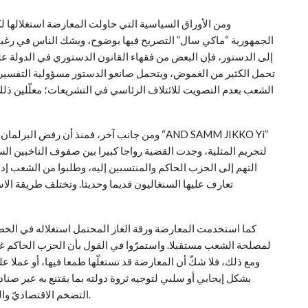
ومن الأوراق السياسية التي حاولت المعارضة استغلالها ل
إلى الدستور، فإن البعض من فقهاء القانون الدستوري في الدولة عل
تحمل الكثير من الغموض، ويتحمل صانعو الدستور مسؤولية التفسيرا
الشعب بعدم التصويت للائتلاف الرئاسي في التشريعات؛ معلّلين ذلك 
ومن جانب آخر، فمنذ أن رفض البرلمان المنتهية 
لتجريم المثلية، وجدت القضية رواجا كبيرا بين صفوف الناخبين الس
التهم إلى الحزب الحاكم والمنتسبين إليه، وطلبوا من الشعب إدا
تعارف عليها السنغاليون قديما وحديثا. وتختلف طريقة الاستغل
كما استخدمت المعارضة ورقة الغاز المحتمل استغلاله في الخطاب
لمصلحة الشعب مستقبلا. واستمرّوا في القول بأن الحزب الحاكم غي
ومع ذلك، فلا شكّ أن المعارضة قد تستغلّها طمعا فيها، أو عملا عل
بشكل إيجابي أو سلبي لتوجيه ثروة دولته بما يقتنع به عبر صنا
التضخم الاقتصاديّ والغلاء في الأسعار لتعرية الحزب الحاكم وإدانته أمام الشعب.