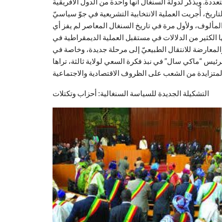
ددة. ويذكر لدولة السنغال أنها واحدة من الدول الأفريقية
لتاريخ، أُجريت العملية الانتخابية التشريعية في جوّ سياسيّ
المألوف، ولأول مرة في تاريخ السنغال المعاصر لم يفز أي
ا الكثير من الدلالات في مستقبل العملية الديمقراطية في
لمعارضة للانتقال الطبيعيّ إلى مرحلة جديدة، وخاصة في
رئيس “ماكي سال” في نبذ فكرة السعي لولاية ثالثة، تراها
التشكيلة الجديدة للسياسة السنغالية: أحزاب وتكتلات