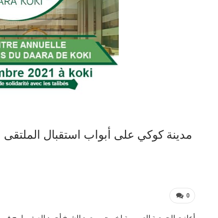
مدينة كوكي على أبواب استقبال الملتقى
0
أعلنت الجمعية العمومية لخريجي معهد الشيخ أحمد الصغير لوح في لا