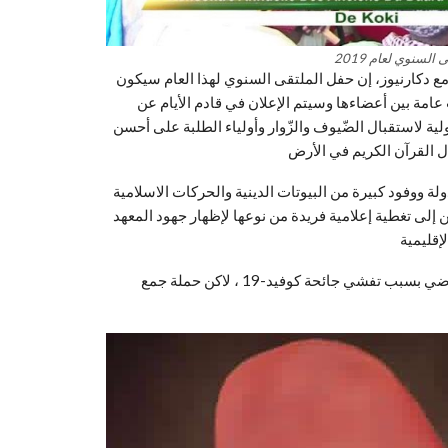
سنوي لعام 2019
 دكارنيوز، إن حفل الملتقى السنوي لهذا العام سيكون
ال تعقد جلسات عامة بين أعضاءها وسيتم الإعلان في قادم الأيام عن
ية لاستقبال الضّيوف والزّوار وأولياء الطلبة على أحسن
لة ووفود كبيرة من البيوتات الدينية والحركات الاسلامية
 إلى تغطية إعلامية فريدة من نوعها لإظهار جهود المعهد
تجدر الإشارة، إلى أن حفل الملتقى السنوي لم يتم إقامته للعام الماضي بسبب تفشي جائحة كوفيد-19 ، لاكن حملة جمع