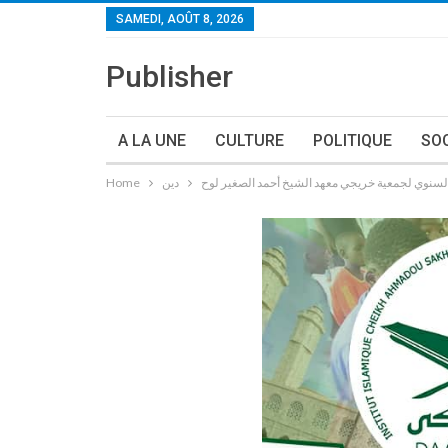
SAMEDI, AOÛT 8, 2026
Publisher
A LA UNE
CULTURE
POLITIQUE
SO
دين
Home