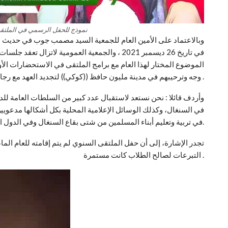
نموذج للحفل الرسمي في الملتقى ال
وبالاعتماد على الأمين العام للجمعية السيد مصمب جوب في حديث مع
في تاريخ 26 ديسمبر 2021 ، والجمعية العمومية لاتز
الموضوع المختار لهذا العام مع برامج الملتقى في الاستحضارات الأول
وجه وترحيبهم في مدينة مليون حافظ ((كوكي)) لتجديد العهد مع رجال القرآن الكريم في الأرض .
وأردف قائلا : نحن نستعد لاستقبال عدد كبير من السلطات العامة للدو
في السنغال، وكذلك الوسائل الإعلامية المحلية بكل أشكالها مدعويين
في تربية وتعليم أبناء المسلمين من شتى بقاع السنغال وفي الدول الإقليمية.
التبرعات لصالح الطلاب كانت مستمرة .