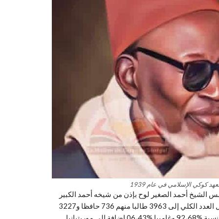
 كوكي الإسلامي في عام 1939
ة « دارا كوكي » إلى عام 1939 على يد المؤسس الشيخ أحمد الصغير لوح بإذن من شيخه أحمد الكبير
امبي رحمهما الله ، وكان المعهد في آخر الاحصائيات لعام 2020 وصل العدد الكلي إلى 3963 طالبا منهم 736 حافظا و3227
تلميذا ذكورا وإناثا يتكونون من جنسيات مختلفة أغلبهم من السنغال بنسبة %92،68 وغامبيا %06،43 إضافة إلى موريتيانيا