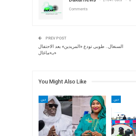
Comments
PREV POST
السنغال.. طوبى تودع «المريدين» بعد الاحتفال
بـ«ماغال»
You Might Also Like
دين
دين