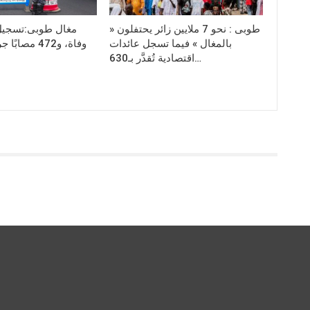
طوبى : نحو 7 ملايين زائر يحتفلون «
بالمغال » فيما تسجل عائدات
اقتصادية تُقدَّر بـ630…