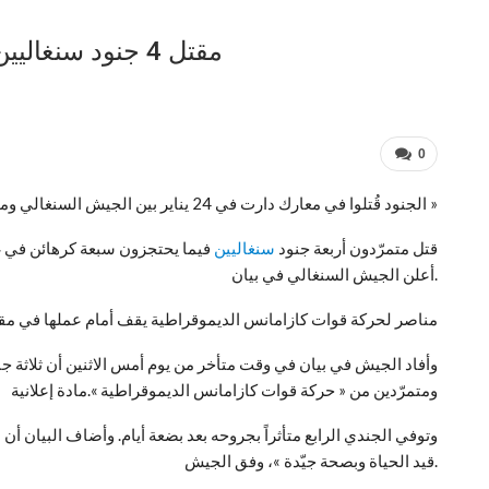
مقتل 4 جنود سنغاليين.. واحتجاز آخرين في غامبيا كرهائن
0
الجنود قُتلوا في معارك دارت في 24 يناير بين الجيش السنغالي ومتمرّدين من « حركة قوات كازامانس الديموقراطية »
قتل متمرّدون أربعة جنود
سنغاليين
فيما يحتجزون سبعة كرهائن في غ
أعلن الجيش السنغالي في بيان.
مناصر لحركة قوات كازامانس الديموقراطية يقف أمام عملها في مقرها
ومتمرّدين من « حركة قوات كازامانس الديموقراطية ».مادة إعلانية
وتوفي الجندي الرابع متأثراً بجروحه بعد بضعة أيام. وأضاف البيان أ
قيد الحياة وبصحة جيّدة »، وفق الجيش.