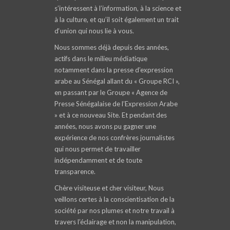
s’intéressent à l’information, à la science et
à la culture, et qu’il soit également un trait
d‘union qui nous lie à vous.
Nous sommes déjà depuis des années,
actifs dans le milieu médiatique
notamment dans la presse d’expression
arabe au Sénégal allant du « Groupe RCI »,
en passant par le Groupe « Agence de
Presse Sénégalaise de l’Expression Arabe
» et à ce nouveau Site. Et pendant des
années, nous avons pu gagner une
expérience de nos confrères journalistes
qui nous permet de travailler
indépendamment et de toute
transparence.
Chère visiteuse et cher visiteur, Nous
veillons certes à la conscientisation de la
société par nos plumes et notre travail à
travers l’éclairage et non la manipulation,