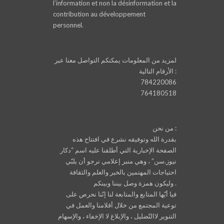
l’information et non la désinformation et la
contribution au développement
personnel.
لمزيد من المعلومات يمكنكم التواصل معنا عبر
الأرقام التالية :
784220086
764180518
من نحن :
بقدرة الله وتوفيقه نشرع في افتتاح هذه
الصفحة الإخبارية التي أطلقنا عليه اسم “دكار
نيوز.سن” ، وهي منبر إعلامي نرجو أن يلبّي
احتياجات المهتمين بالخبر والعلم والثقافة
وليكون همزة وصل بيننا وبينكم .
فيا أيّها المتابع والمتابعة لنا إنّنا نحرص على
توعية المجتمع من خلال أقلامنا والعمل في
التنوير لاالتّضليل ، والإبلاغ لا الإخفاء ، والإسهام