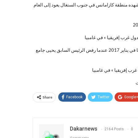
هده منطقة كازامانس في جنوب السنغال يعود إلى العام
وتضم المهمة على وجه الخصوص جنودا سنغاليين. ونُشرت في غامبيا في يناير 2017 عندما رفض الرئيس السابق يحيى جامع
غرب إفريقيا » في غامبيا
Share
Facebook
Twitter
Google
Dakarnews
2164 Posts
0