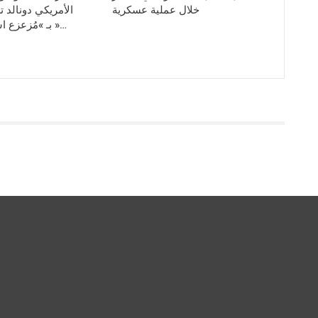
خلال عملية عسكرية
الأمريكي دونالد 
بـ »مُزعزع استقرار العالم »…