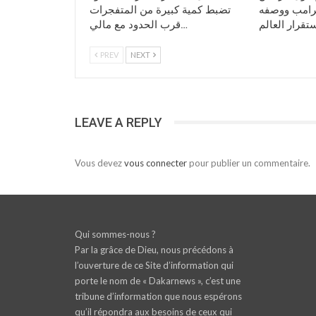
ترامب ووصفه
تضبط كمية كبيرة من المتفجرات
قرب الحدود مع مالي…
PREV
NEXT
LEAVE A REPLY
Vous devez
vous connecter
pour publier un commentaire.
Qui sommes-nous ?
Par la grâce de Dieu, nous précédons à
l’ouverture de ce Site d’information qui
porte le nom de « Dakarnews », c’est une
tribune d’information que nous espérons
qu’il répondra aux besoins de ceux qui