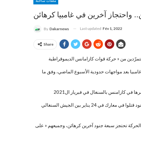
ملفات ساخنة
Last updated
Fév 1, 2022
By
Dakarnews
Share
امبيا بعد مواجهات حدودية الأسبوع الماضي، وفق ما
 في كازامنس بالسنغال في فبريار ال2021
وأفاد الجيش في بيان في وقت متأخر من يوم أمس الاثنين أن ثلاثة جنود قتلوا في معارك في 24 يناير بين الجيش السنغالي
ن الحركة تحتجز سبعة جنود آخرين كرهائن، وجميعهم « على