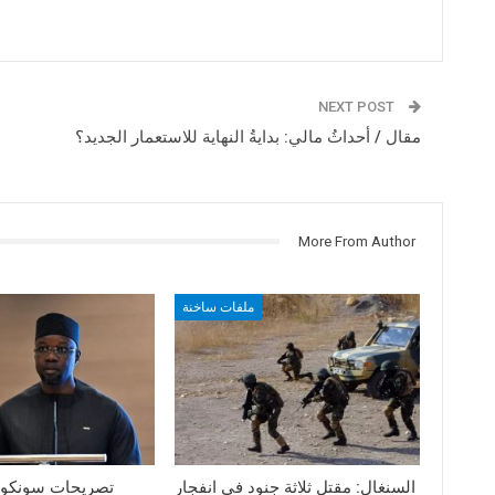
NEXT POST
مقال / أحداثُ مالي: بدايةُ النهاية للاستعمار الجديد؟
More From Author
ملفات ساخنة
السنغال: مقتل ثلاثة جنود في انفجار
تصريحات سونكو 