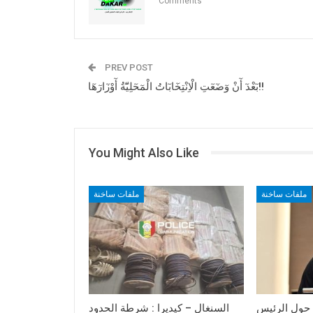
Comments
PREV POST
بٓعْدٓ أٓنْ وٓضٓعٓتِ الْاِنْتِخٓابٓاتُ الْمٓحٓلِيّٓةُ أٓوْزٓارٓهٓا!!
You Might Also Like
ملفات ساخنة
ملفات ساخنة
حول الرئيس
السنغال – كيديرا : شرطة الحدود