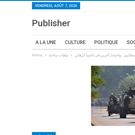
VENDREDI, AOÛT 7, 2026
Publisher
A LA UNE
CULTURE
POLITIQUE
SO
ملفات ساخنة
Home