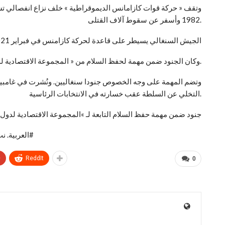
وتقف « حركة قوات كازامانس الديموقراطية » خلف نزاع انفصالي تش
1982 وأسفر عن سقوط آلاف القتلى.
الجيش السنغالي يسيطر على قاعدة لحركة كازامنس في فبراير 2021
وكان الجنود ضمن مهمة لحفظ السلام من « المجموعة الاقتصادية لدول غرب إفريقيا » في غامبيا.
التخلي عن السلطة عقب خسارته في الانتخابات الرئاسية.
جنود ضمن مهمة حفظ السلام التابعة لـ »المجموعة الاقتصادية لدول 
العربية. نت#
+
ReddIt
0