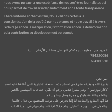
nous avons pu gagner une expérience de nos confrères journalistes qui
nous permet de travailler indépendamment et de toute transparence.
Chère visiteuse et cher visiteur, Nous veillons certes à la
conscientisation de la société par nos plumes et notre travail à travers
l’éclairage et non la manipulation, l’information et non la désinformation
et la contribution au développement personnel.
لمزيد من المعلومات يمكنكم التواصل معنا عبر الأرقام التالية :
784220086
764180518
من نحن :
بقدرة الله وتوفيقه نشرع في افتتاح هذه الصفحة الإخبارية التي أطلقنا عليه اسم
“دكار نيوز.سن” ، وهي منبر إعلامي نرجو أن يلبّي احتياجات المهتمين بالخبر
والعلم والثقافة وليكون همزة وصل بيننا وبينكم .
فيا أيّها المتابع والمتابعة لنا إنّنا نحرص على توعية المجتمع من خلال أقلامنا
والعمل في التنوير لاالتّضليل ، والإبلاغ لا الإخفاء ، والإسهام في تنمية الذات .