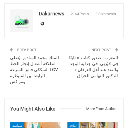
Dakarnews
2164 Posts
0 Comments
PREV POST
NEXT POST
المغرب.. صدور كتاب » ثَابتًا
الملك محمد السادس يُعطي
فِي حَيْرَتِي: في جدلية الوجد
انطلاقة أشغال إنجاز الخط
والنقد عند أهل العرفان »
السككي فائق السرعة LGV
للدكتور التهامي الحراق
الرابط بين القنيطرة
ومراكش
You Might Also Like
More From Author
ثقافة
سياسة