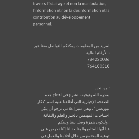
travers l’éclairage et non la manipulation,
l’information et non la désinformation et la
contribution au développement
personnel.
لمزيد من المعلومات يمكنكم التواصل معنا عبر
الأرقام التالية :
784220086
764180518
من نحن :
بقدرة الله وتوفيقه نشرع في افتتاح هذه
الصفحة الإخبارية التي أطلقنا عليه اسم “دكار
نيوز.سن” ، وهي منبر إعلامي نرجو أن يلبّي
احتياجات المهتمين بالخبر والعلم والثقافة
وليكون همزة وصل بيننا وبينكم .
فيا أيّها المتابع والمتابعة لنا إنّنا نحرص على
توعية المجتمع من خلال أقلامنا والعمل في