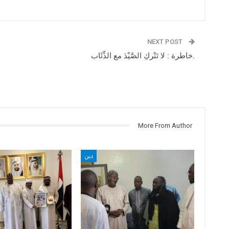
NEXT POST
خاطرة : لا تَتْركِ الصَّيْدَ مع الذِّئَاب.
More From Author
دين