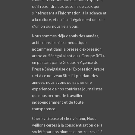
qu’il répondra aux besoins de ceux qui
s’intéressent à l’information, à la science et
à la culture, et qu’il soit également un trait
d‘union qui nous lie à vous.
Nous sommes déjà depuis des années,
actifs dans le milieu médiatique
notamment dans la presse d’expression
arabe au Sénégal allant du « Groupe RCI »,
en passant par le Groupe « Agence de
Presse Sénégalaise de l’Expression Arabe
» et à ce nouveau Site. Et pendant des
années, nous avons pu gagner une
expérience de nos confrères journalistes
qui nous permet de travailler
indépendamment et de toute
transparence.
Chère visiteuse et cher visiteur, Nous
veillons certes à la conscientisation de la
société par nos plumes et notre travail à