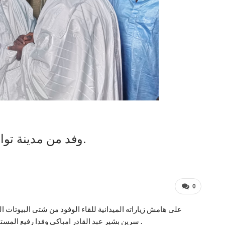
وفد من مدينة تواوون في ضيافة طوبى بمناسبة مغال.
0
على هامش زياراته الميدانية للقاء الوفود من شتى البيوتات ال
سرين بشير عبد القادر امباكي وفدا رفيع المستوى من مدينة تواوون برئاسة الشيخ سيدي أحمد سه الدباغ .