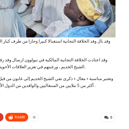
وقد نال وفد الخلافة التجانية استقبالا كبيرا وحارا من طرف كبا
وقد اعتادت الخلافة التجانية المالكية في تيواوون ارسال وفد ر
الشيخ الخديم ، ورغبتهم في تعزيز العلاقات الأخوية والدينية بين الطريقة التجانية والطريقة المريدية الصوفية.
وتعتبر مناسبة « مغال » ذكرى نفي الشيخ الخديم إلى غابون من قبل
أكثر من 5 ملايين من السنغاليين والوافدين من الدول الأفريقية والأوروبية إلى طوبى وهي في نسختها ال128 عاما .
+
ReddIt
0