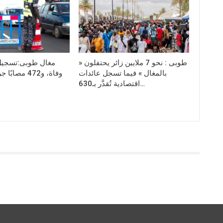
طوبى : نحو 7 ملايين زائر يحتفلون «
بالمغال » فيما تسجل عائدات
اقتصادية تُقدَّر بـ630…