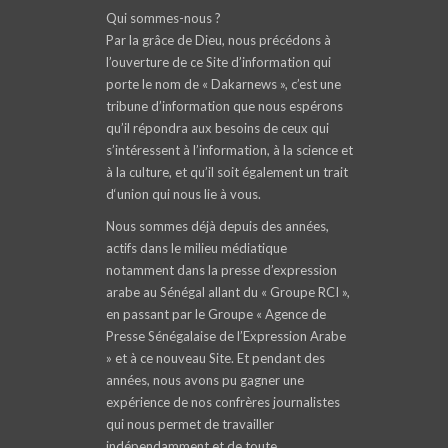
Qui sommes-nous ?
Par la grâce de Dieu, nous précédons à
l’ouverture de ce Site d’information qui
porte le nom de « Dakarnews », c’est une
tribune d’information que nous espérons
qu’il répondra aux besoins de ceux qui
s’intéressent à l’information, à la science et
à la culture, et qu’il soit également un trait
d‘union qui nous lie à vous.
Nous sommes déjà depuis des années,
actifs dans le milieu médiatique
notamment dans la presse d’expression
arabe au Sénégal allant du « Groupe RCI »,
en passant par le Groupe « Agence de
Presse Sénégalaise de l’Expression Arabe
» et à ce nouveau Site. Et pendant des
années, nous avons pu gagner une
expérience de nos confrères journalistes
qui nous permet de travailler
indépendamment et de toute